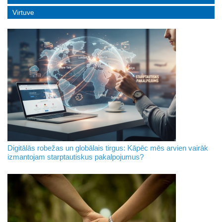
Virtuve
Digitālās robežas un globālais tirgus: Kāpēc mēs arvien vairāk
izmantojam starptautiskus pakalpojumus?