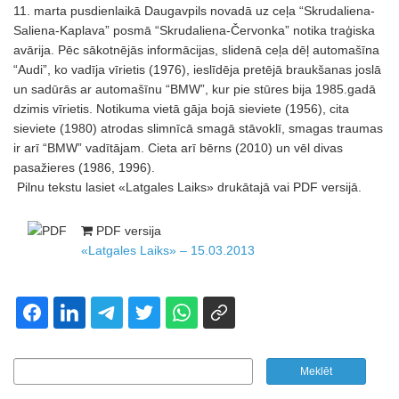
11. marta pusdienlaikā Daugavpils novadā uz ceļa “Skrudaliena-
Saliena-Kaplava” posmā “Skrudaliena-Červonka” notika traģiska
avārija. Pēc sākotnējās informācijas, slidenā ceļa dēļ automašīna
“Audi”, ko vadīja vīrietis (1976), ieslīdēja pretējā braukšanas joslā
un sadūrās ar automašīnu “BMW”, kur pie stūres bija 1985.gadā
dzimis vīrietis. Notikuma vietā gāja bojā sieviete (1956), cita
sieviete (1980) atrodas slimnīcā smagā stāvoklī, smagas traumas
ir arī “BMW” vadītājam. Cieta arī bērns (2010) un vēl divas
pasažieres (1986, 1996).
Pilnu tekstu lasiet «Latgales Laiks» drukātajā vai PDF versijā.
PDF versija
«Latgales Laiks» – 15.03.2013