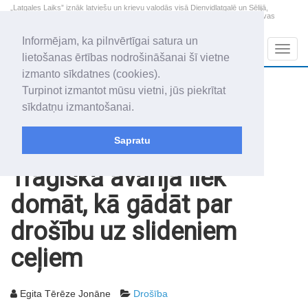
„Latgales Laiks” iznāk latviešu un krievu valodās visā Dienvidlatgalē un Sēlijā,
„Latgales Laiks” latviešu valodā aptver Daugavpils valstspilsētu, Augšdaugavas
novadu un apkārtējos novadus un pilsētas.
Informējam, ka pilnvērtīgai satura un
Sadaļas
Navig
lietošanas ērtības nodrošināšanai šī vietne
izmanto sīkdatnes (cookies).
2026. gada 9. augusts
+20.2
°C
Turpinot izmantot mūsu vietni, jūs piekrītat
Svētdiena
skaidrs laiks
sīkdatņu izmantošanai.
Genovefa, Genoveva, Madara
Sapratu
Rakstu arhīvs
2013
15.03.2013
Traģiskā avārija liek
domāt, kā gādāt par
drošību uz slideniem
ceļiem
Egita Tērēze Jonāne
Drošība