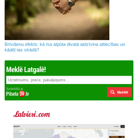
Brīvdienu efekts: kā īsa atpūta divatā atdzīvina attiecības un
kādēļ tas strādā?