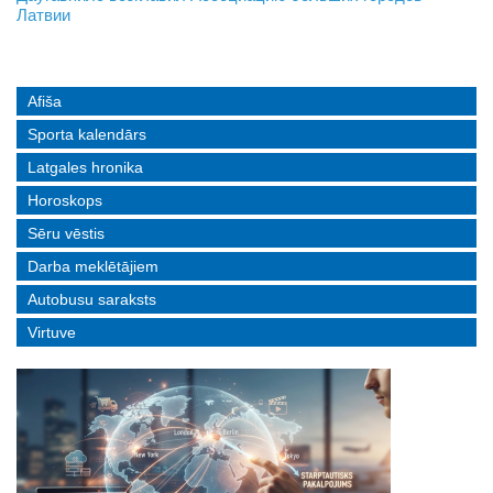
Латвии
реальные истории людей с ограниченными возможностями
Afiša
Sporta kalendārs
Latgales hronika
Horoskops
Sēru vēstis
Darba meklētājiem
Autobusu saraksts
Virtuve