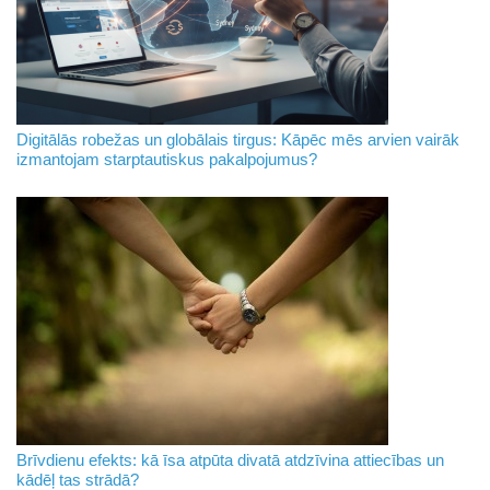
Digitālās robežas un globālais tirgus: Kāpēc mēs arvien vairāk
izmantojam starptautiskus pakalpojumus?
Brīvdienu efekts: kā īsa atpūta divatā atdzīvina attiecības un
kādēļ tas strādā?