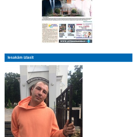
Iesakām izlasīt