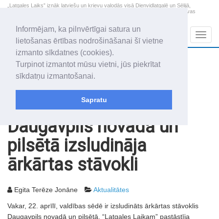
„Latgales Laiks” iznāk latviešu un krievu valodās visā Dienvidlatgalē un Sēlijā,
„Latgales Laiks” latviešu valodā aptver Daugavpils valstspilsētu, Augšdaugavas
novadu un apkārtējos novadus un pilsētas.
Informējam, ka pilnvērtīgai satura un
Sadaļas
Navig
lietošanas ērtības nodrošināšanai šī vietne
izmanto sīkdatnes (cookies).
2026. gada 8. augusts
+16.6
°C
Turpinot izmantot mūsu vietni, jūs piekrītat
Sestdiena
apmācies
sīkdatņu izmantošanai.
Mudīte, Vladislava, Vladislavs
Sapratu
Rakstu arhīvs
2013
23.04.2013
Daugavpils novadā un
pilsētā izsludināja
ārkārtas stāvokli
Egita Terēze Jonāne
Aktualitātes
Vakar, 22. aprīlī, valdības sēdē ir izsludināts ārkārtas stāvoklis
Daugavpils novadā un pilsētā, “Latgales Laikam” pastāstīja