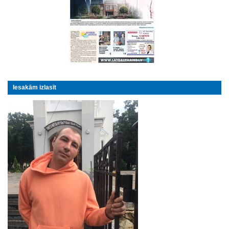
Iesakām izlasīt