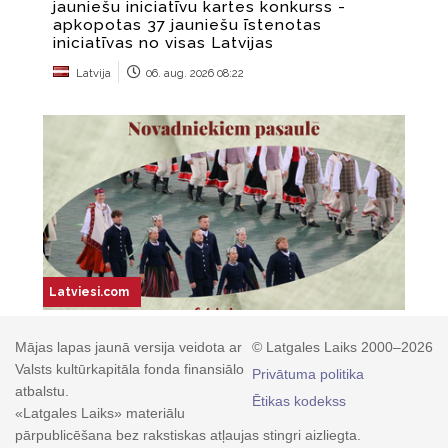
Mājas lapas jaunā versija veidota ar
© Latgales Laiks 2000–2026
Valsts kultūrkapitāla fonda finansiālo
Privātuma politika
atbalstu.
Ētikas kodekss
«Latgales Laiks» materiālu
pārpublicēšana bez rakstiskas atļaujas stingri aizliegta.