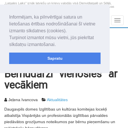
„Latgales Laiks” iznāk latviešu un krievu valodās visā Dienvidlatgalē un Sēlijā,
„Latgales Laiks” latviešu valodā aptver Daugavpils valstspilsētu, Augšdaugavas
novadu un apkārtējos novadus un pilsētas.
Informējam, ka pilnvērtīgai satura un
Sadaļas
Navig
lietošanas ērtības nodrošināšanai šī vietne
izmanto sīkdatnes (cookies).
2026. gada 10. augusts
+18.3
°C
Turpinot izmantot mūsu vietni, jūs piekrītat
Pirmdiena
daļēji mākoņains
sīkdatņu izmantošanai.
Audris, Brencis, Inuta
Sapratu
Rakstu arhīvs
2013
09.04.2013
Bērnudārzi “vienosies” ar
vecākiem
Jeļena Ivancova
Aktualitātes
Daugavpils domes Izglītības un kultūras komitejas locekļi
atbalstīja Vispārējās un profesionālās izglītības pārvaldes
piedāvātos grozījumus noteikumos par bērnu pieņemšanu un