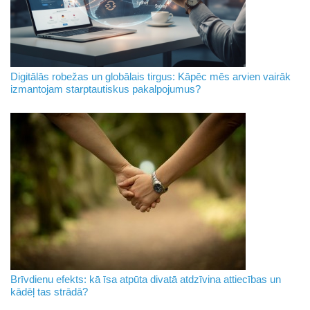
Digitālās robežas un globālais tirgus: Kāpēc mēs arvien vairāk
izmantojam starptautiskus pakalpojumus?
Brīvdienu efekts: kā īsa atpūta divatā atdzīvina attiecības un
kādēļ tas strādā?