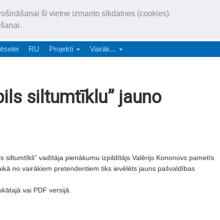
„Latgales Laiks” iznāk latv
rošināšanai šī vietne izmanto sīkdatnes (cookies).
„Latgales Laiks” latviešu valodā aptver Daugavpils valstspilsētu, Augš
ošanai.
e-abonēšana
Abonēšana
Reklāma
Sludi
ēselei
RU
Projekti
Vairāk...
ils siltumtīklu” jauno
 siltumtīkli” vadītāja pienākumu izpildītājs Valērijs Kononovs pametīs
kā no vairākiem pretendentiem tiks ievēlēts jauns pašvaldības
ukātajā vai PDF versijā.