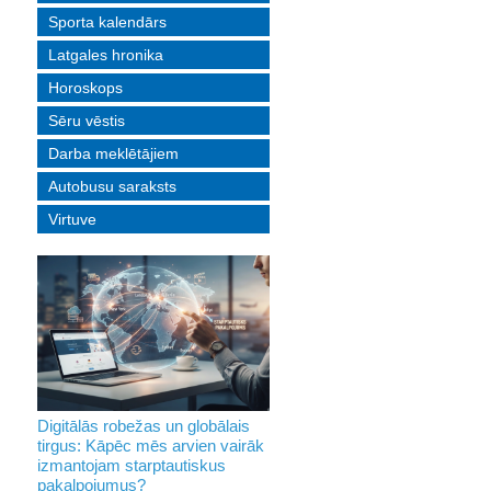
Sporta kalendārs
Latgales hronika
Horoskops
Sēru vēstis
Darba meklētājiem
Autobusu saraksts
Virtuve
Digitālās robežas un globālais
tirgus: Kāpēc mēs arvien vairāk
izmantojam starptautiskus
pakalpojumus?