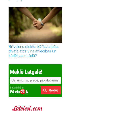
Brīvdienu efekts: kā īsa atpūta
divatā atdzīvina attiecības un
kādēļ tas strādā?