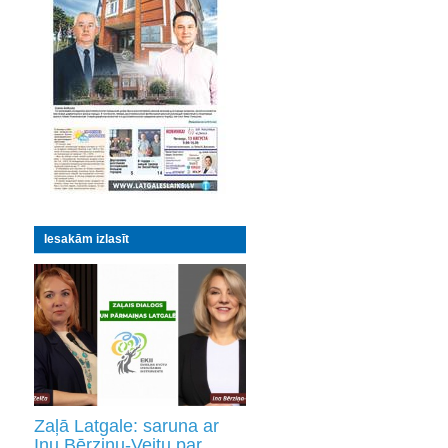
Iesakām izlasīt
Zaļā Latgale: saruna ar
Inu Bērziņu-Veitu par