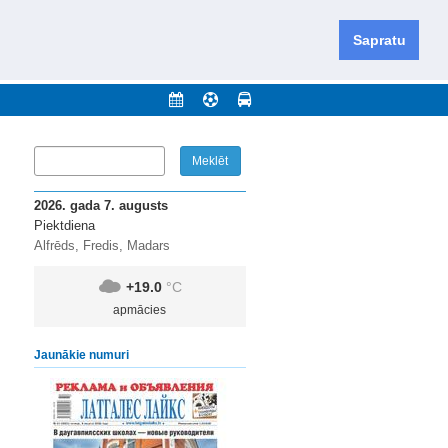
iešu un krievu valodās visā Dienvidlatgalē un Sēlijā,
daugavas novadu un apkārtējos novadus un pilsētas.
Sapratu
nājumi
Arhīvs
Kontakti
2026. gada 7. augusts
Piektdiena
Alfrēds, Fredis, Madars
+19.0
°C
apmācies
Jaunākie numuri