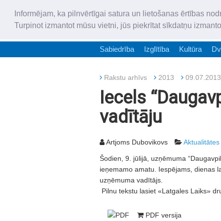
Informējam, ka pilnvērtīgai satura un lietošanas ērtības nod
Turpinot izmantot mūsu vietni, jūs piekrītat sīkdatņu izmant
Sabiedrība
Izglītība
Kultūra
Dv
Rakstu arhīvs
2013
09.07.2013
Iecels “Daugavp
vadītāju
Artjoms Dubovikovs
Aktualitātes
Šodien, 9. jūlijā, uzņēmuma “Daugavpils
ieņemamo amatu. Iespējams, dienas lai
uzņēmuma vadītājs.
Pilnu tekstu lasiet «Latgales Laiks» dr
PDF versija