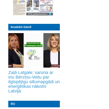
Iesakām izlasīt
Zaļā Latgale: saruna ar
Inu Bērziņu-Veitu par
ilgtspējīgu siltumapgādi un
enerģētikas nākotni
Latvijā
RU