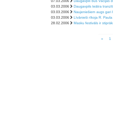
07.03.2006
Daugavpilī būs Vācijas 
03.03.2006
Daugavpils teātra tranzī
03.03.2006
Naujeniešiem augs gari l
03.03.2006
Līvānieši rīkoja R. Paula
28.02.2006
Masku festivāls ir stiprā
«
1