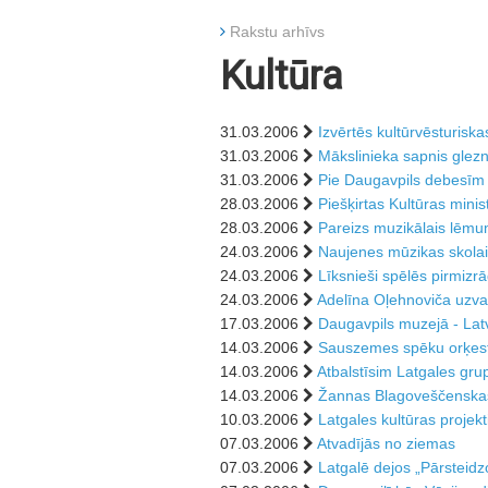
Rakstu arhīvs
Kultūra
31.03.2006
Izvērtēs kultūrvēsturiska
31.03.2006
Mākslinieka sapnis glez
31.03.2006
Pie Daugavpils debesīm 
28.03.2006
Piešķirtas Kultūras minis
28.03.2006
Pareizs muzikālais lēmum
24.03.2006
Naujenes mūzikas skolai
24.03.2006
Līksnieši spēlēs pirmizrā
24.03.2006
Adelīna Oļehnoviča uzva
17.03.2006
Daugavpils muzejā - Latv
14.03.2006
Sauszemes spēku orķestr
14.03.2006
Atbalstīsim Latgales gru
14.03.2006
Žannas Blagoveščenskas
10.03.2006
Latgales kultūras projek
07.03.2006
Atvadījās no ziemas
07.03.2006
Latgalē dejos „Pārsteid