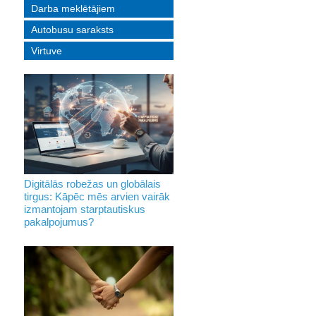
Darba meklētājiem
Autobusu saraksts
Virtuve
Digitālās robežas un globālais
tirgus: Kāpēc mēs arvien vairāk
izmantojam starptautiskus
pakalpojumus?