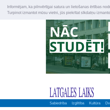
Informējam, ka pilnvērtīgai satura un lietošanas ērtības nod
Turpinot izmantot mūsu vietni, jūs piekrītat sīkdatņu izmant
Sabiedrība
Izglītība
Kultūra
Dv