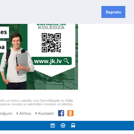
Sapratu
iešu un krievu valodās visā Dienvidlatgalē un Sēlijā,
daugavas novadu un apkārtējos novadus un pilsētas.
nājumi
Arhīvs
Kontakti