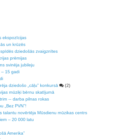
s ekspozīcijas
nās un krūzēs
spīdēs dziedošās zvaigznītes
trijas prēmijas
s svinēja jubileju
 – 15 gadi
di
rēja dziedošo „cāļu” konkursā
(2)
ijas mūziķi bērnu skatījumā
im -- darba pilnas rokas
pu „Bez PVN”!
 talantu novērtēja Mūsdienu mūzikas centrs
tiem – 20 000 latu
zošā Amerika”