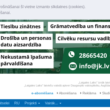
rošināšanai šī vietne izmanto sīkdatnes (cookies).
ošanai.
„Latgales Laiks” iznāk latv
„Latgales Laiks” latviešu valodā aptver Daugavpils valstspilsētu, Augš
e-abonēšana
Abonēšana
Reklāma
Sludi
ēselei
RU
Projekti
Vairāk...