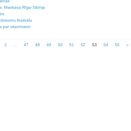
dienas
ts: Maskava-Rīga-Sibīrija
ini
 dziesmu festivālu
ks par vitamīniem
2
...
47
48
49
50
51
52
53
54
55
»