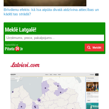
Brīvdienu efekts: kā īsa atpūta divatā atdzīvina attiecības un
kādēļ tas strādā?