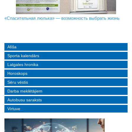
«Спасительная люлька» — возможность выбрать жизнь
В Даугавпилсе определили сильнейших в пляжном
Новое поколение пограничников: Даугавпилсское
волейболе
управление пополнили молодые специалисты
Afiša
Sporta kalendārs
Latgales hronika
Horoskops
Sēru vēstis
Darba meklētājiem
Autobusu saraksts
Virtuve