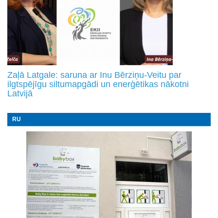
Zaļā Latgale: saruna ar Inu Bērziņu-Veitu par
ilgtspējīgu siltumapgādi un enerģētikas nākotni
Latvijā
RU