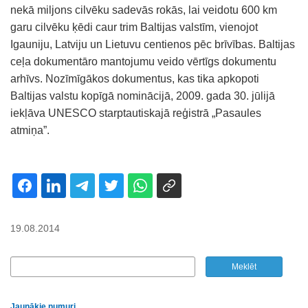
nekā miljons cilvēku sadevās rokās, lai veidotu 600 km
garu cilvēku ķēdi caur trim Baltijas valstīm, vienojot
Igauniju, Latviju un Lietuvu centienos pēc brīvības. Baltijas
ceļa dokumentāro mantojumu veido vērtīgs dokumentu
arhīvs. Nozīmīgākos dokumentus, kas tika apkopoti
Baltijas valstu kopīgā nominācijā, 2009. gada 30. jūlijā
iekļāva UNESCO starptautiskajā reģistrā „Pasaules
atmiņa”.
19.08.2014
Jaunākie numuri