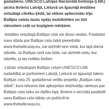
gadadienu, UNESCO Latvijas Nacionālā komisija (LNK)
aicina ikvienu Latvijā, Lietuvā un Igaunijā iestāties
virtuālajā cilvēku ķēdē, lai vēlreiz apliecinātu triju
Baltijas valstu tautu spēju mobilizēties un būt
vienotiem ceļā uz kopīgiem mērķiem.
Iestāties virtuālajā Baltijas ceļā var divos veidos. Pastāstot
savu stāstu par Baltijas ceļa laikā pieredzēto
www.thebalticway.eu, var atzīmēt sevi vietā, kur tajā dienā
stāvēts. Ja Baltijas ceļā nav būts, var atzīmēt vietu, kur
stāvētu, ja tas notiktu šodien.
Līdzās virtuālajam Baltijas ceļam UNESCO LNK
sadarbībā ar partneriem Latvijā, Lietuvā un Igaunijā īsteno
Baltijas ceļa 25. gadadienai veltītu projektu „Baltijas ceļa
stāsti”, kura ietvaros tiek apkopotas iedzīvotāju atmiņas par
Baltijas ceļa laiku un dalību tajā. Ikviens ir aicināts pastāstīt
savu Baltijas ceļa stāstu un publicēt to
www.thebalticway.eu.