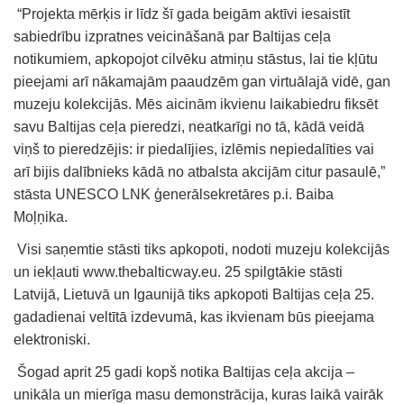
“Projekta mērķis ir līdz šī gada beigām aktīvi iesaistīt
sabiedrību izpratnes veicināšanā par Baltijas ceļa
notikumiem, apkopojot cilvēku atmiņu stāstus, lai tie kļūtu
pieejami arī nākamajām paaudzēm gan virtuālajā vidē, gan
muzeju kolekcijās. Mēs aicinām ikvienu laikabiedru fiksēt
savu Baltijas ceļa pieredzi, neatkarīgi no tā, kādā veidā
viņš to pieredzējis: ir piedalījies, izlēmis nepiedalīties vai
arī bijis dalībnieks kādā no atbalsta akcijām citur pasaulē,”
stāsta UNESCO LNK ģenerālsekretāres p.i. Baiba
Moļņika.
Visi saņemtie stāsti tiks apkopoti, nodoti muzeju kolekcijās
un iekļauti www.thebalticway.eu. 25 spilgtākie stāsti
Latvijā, Lietuvā un Igaunijā tiks apkopoti Baltijas ceļa 25.
gadadienai veltītā izdevumā, kas ikvienam būs pieejama
elektroniski.
Šogad aprit 25 gadi kopš notika Baltijas ceļa akcija –
unikāla un mierīga masu demonstrācija, kuras laikā vairāk