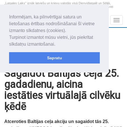
„Latgales Laiks” iznāk latviešu un krievu valodās visā Dienvidlatgalē un Sēlijā,
„Latgales Laiks” latviešu valodā aptver Daugavpils valstspilsētu, Augšdaugavas
novadu un apkārtējos novadus un pilsētas.
Informējam, ka pilnvērtīgai satura un
Sadaļas
Navig
lietošanas ērtības nodrošināšanai šī vietne
izmanto sīkdatnes (cookies).
2026. gada 7. augusts
+20.2
°C
Turpinot izmantot mūsu vietni, jūs piekrītat
Piektdiena
apmācies
sīkdatņu izmantošanai.
Alfrēds, Fredis, Madars
Sapratu
Raksti
Noderīgi
Sagaidot Baltijas ceļa 25.
gadadienu, aicina
iestāties virtuālajā cilvēku
ķēdē
Atceroties Baltijas ceļa akciju un sagaidot tās 25.