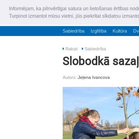
Informējam, ka pilnvērtīgai satura un lietošanas ērtības nod
Turpinot izmantot mūsu vietni, jūs piekrītat sīkdatņu izmant
Sabiedrība
Izglītība
Kultūra
Dv
Raksti
Sabiedrība
Slobodkā sazaļ
Autors:
Jeļena Ivancova