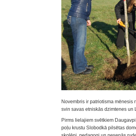
Novembris ir patriotisma mēnesis ne 
svin savas etniskās dzimtenes un L
Pirms lielajiem svētkiem Daugavpil
poļu krustu Slobodkā pilsētas dome
skolēni, pedagogi un nesenās ruden