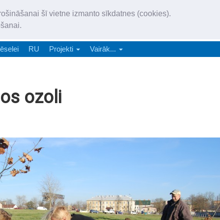
„Latgales Laiks” iznāk latv
rošināšanai šī vietne izmanto sīkdatnes (cookies).
„Latgales Laiks” latviešu valodā aptver Daugavpils valstspilsētu, Augš
ošanai.
e-abonēšana
Abonēšana
Reklāma
Sludi
ēselei
RU
Projekti
Vairāk...
os ozoli