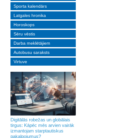
Sporta kalendārs
Latgales hronika
Horoskops
Sēru vēstis
Darba meklētājiem
Autobusu saraksts
Virtuve
Digitālās robežas un globālais
tirgus: Kāpēc mēs arvien vairāk
izmantojam starptautiskus
pakalpojumus?