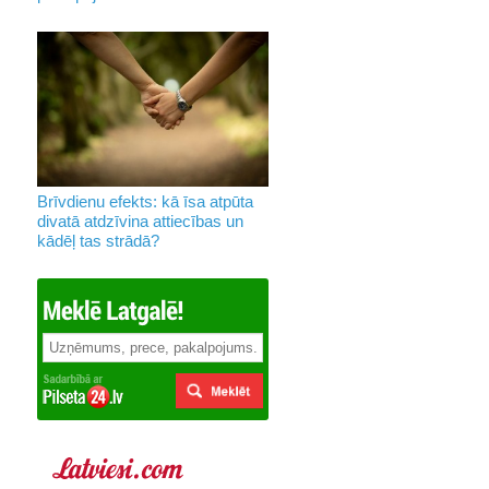
Brīvdienu efekts: kā īsa atpūta
divatā atdzīvina attiecības un
kādēļ tas strādā?