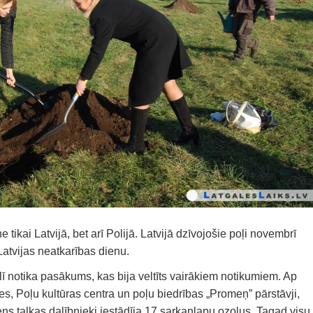
tikai Latvijā, bet arī Polijā. Latvijā dzīvojošie poļi novembrī
atvijas neatkarības dienu.
ī notika pasākums, kas bija veltīts vairākiem notikumiem. Ap
s, Poļu kultūras centra un poļu biedrības „Promeņ” pārstāvji,
s talkas dalībnieki iestādīja 17 sarkanlapu ozolus. Tagad visu