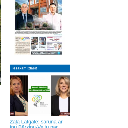
Iesakām izlasīt
Zaļā Latgale: saruna ar
Inu Bērziņu-Veitu par