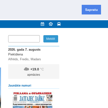
iešu un krievu valodās visā Dienvidlatgalē un Sēlijā,
daugavas novadu un apkārtējos novadus un pilsētas.
Sapratu
nājumi
Arhīvs
Kontakti
2026. gada 7. augusts
Piektdiena
Alfrēds, Fredis, Madars
+19.0
°C
apmācies
Jaunākie numuri