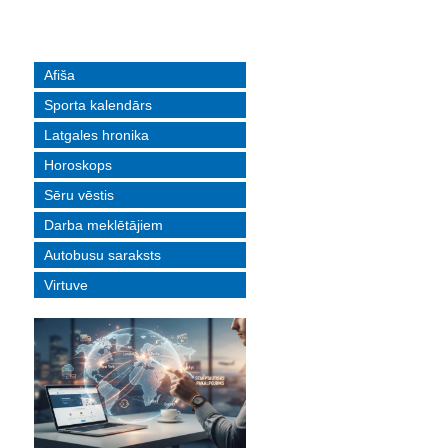
Afiša
Sporta kalendārs
Latgales hronika
Horoskops
Sēru vēstis
Darba meklētājiem
Autobusu saraksts
Virtuve