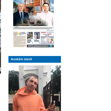
Iesakām izlasīt