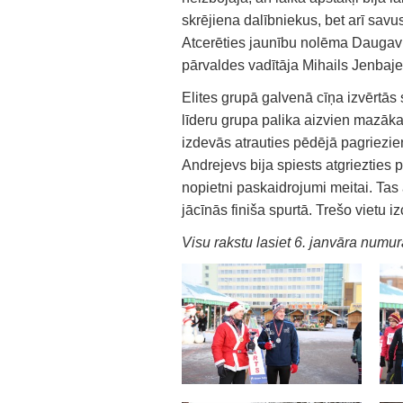
skrējiena dalībniekus, bet arī savu
Atcerēties jaunību nolēma Daugavp
pārvaldes vadītāja Mihails Jenbaje
Elites grupā galvenā cīņa izvērtās
līderu grupa palika aizvien mazāka,
izdevās atrauties pēdējā pagriezien
Andrejevs bija spiests atgriezties p
nopietni paskaidrojumi meitai. Tas ar
jācīnās finiša spurtā. Trešo vietu i
Visu rakstu lasiet 6. janvāra numur