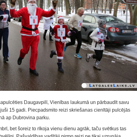
sapulcēties Daugavpilī, Vienības laukumā un pārbaudīt savu
ējuši 15 gadi. Piecpadsmito reizi skriešanas cienītāji pulcējās
ienā ap Dubrovina parku.
brī, bet šoreiz to rīkoja vienu dienu agrāk, taču svētkus tas
abvēlīgi. Pašvaldības vadītāji pirmo reizi ne tikai uzrunāja