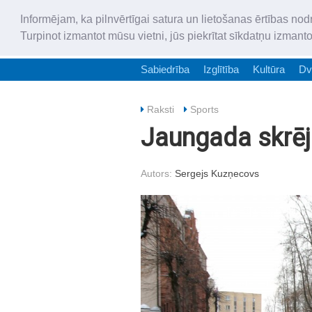
Informējam, ka pilnvērtīgai satura un lietošanas ērtības nod
Turpinot izmantot mūsu vietni, jūs piekrītat sīkdatņu izmant
Sabiedrība
Izglītība
Kultūra
Dv
Raksti
Sports
Jaungada skrēji
Autors:
Sergejs Kuzņecovs