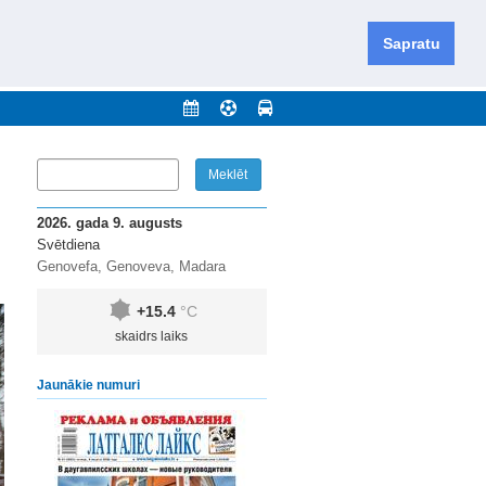
iešu un krievu valodās visā Dienvidlatgalē un Sēlijā,
daugavas novadu un apkārtējos novadus un pilsētas.
Sapratu
nājumi
Arhīvs
Kontakti
2026. gada 9. augusts
Svētdiena
Genovefa, Genoveva, Madara
+15.4
°C
skaidrs laiks
Jaunākie numuri