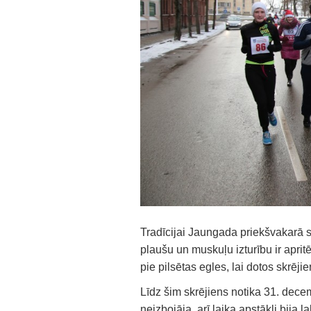
Tradīcijai Jaungada priekšvakarā 
plaušu un muskuļu izturību ir aprit
pie pilsētas egles, lai dotos skrēj
Līdz šim skrējiens notika 31. decem
neizbojāja, arī laika apstākļi bija l