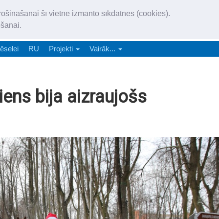
„Latgales Laiks” iznāk latv
rošināšanai šī vietne izmanto sīkdatnes (cookies).
„Latgales Laiks” latviešu valodā aptver Daugavpils valstspilsētu, Augš
ošanai.
e-abonēšana
Abonēšana
Reklāma
Sludi
ēselei
RU
Projekti
Vairāk...
ens bija aizraujošs