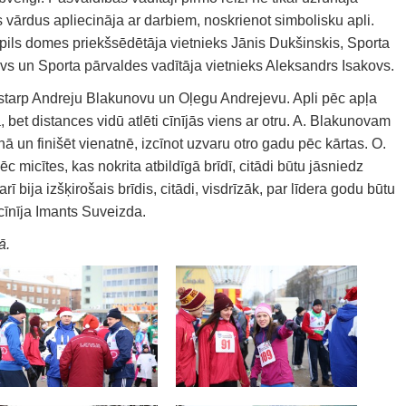
s vārdus apliecināja ar darbiem, noskrienot simbolisku apli.
ils domes priekšsēdētāja vietnieks Jānis Dukšinskis, Sporta
vs un Sporta pārvaldes vadītāja vietnieks Aleksandrs Isakovs.
 starp Andreju Blakunovu un Oļegu Andrejevu. Apli pēc apļa
 bet distances vidū atlēti cīnījās viens ar otru. A. Blakunovam
ā un finišēt vienatnē, izcīnot uzvaru otro gadu pēc kārtas. O.
ēc micītes, kas nokrita atbildīgā brīdī, citādi būtu jāsniedz
ī bija izšķirošais brīdis, citādi, visdrīzāk, par līdera godu būtu
zcīnīja Imants Suveizda.
ā.