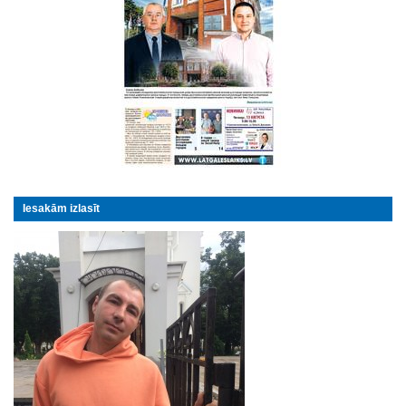
Iesakām izlasīt