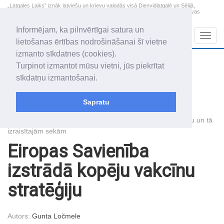
„Latgales Laiks” iznāk latviešu un krievu valodās visā Dienvidlatgalē un Sēlijā,
„Latgales Laiks” latviešu valodā aptver Daugavpils valstspilsētu, Augšdaugavas
novadu un apkārtējos novadus un pilsētas.
Informējam, ka pilnvērtīgai satura un
Sadaļas
Navig
lietošanas ērtības nodrošināšanai šī vietne
izmanto sīkdatnes (cookies).
2026. gada 9. augusts
+22.5
°C
Turpinot izmantot mūsu vietni, jūs piekrītat
Svētdiena
skaidrs laiks
sīkdatņu izmantošanai.
Genovefa, Genoveva, Madara
Sapratu
Raksti
Eiropas Parlamenta rīcība cīņā ar Covid-19 uzliesmojumu un tā
izraisītajām sekām
Eiropas Savienība
izstrādā kopēju vakcīnu
stratēģiju
Autors:
Gunta Ločmele