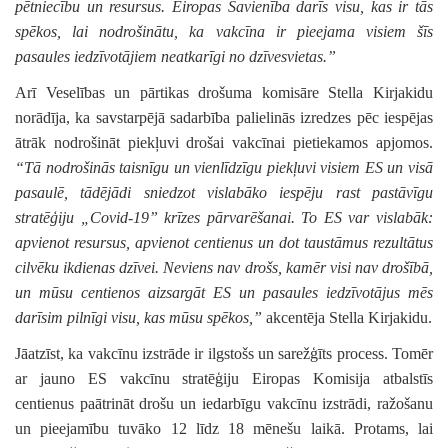
pētniecību un resursus. Eiropas Savienība darīs visu, kas ir tās
spēkos, lai nodrošinātu, ka vakcīna ir pieejama visiem šīs
pasaules iedzīvotājiem neatkarīgi no dzīvesvietas.
”
Arī Veselības un pārtikas drošuma komisāre Stella Kirjakidu
norādīja, ka savstarpējā sadarbība palielinās izredzes pēc iespējas
ātrāk nodrošināt piekļuvi drošai vakcīnai pietiekamos apjomos.
“
Tā nodrošinās taisnīgu un vienlīdzīgu piekļuvi visiem ES un visā
pasaulē, tādējādi sniedzot vislabāko iespēju rast pastāvīgu
stratēģiju „Covid-19” krīzes pārvarēšanai. To ES var vislabāk:
apvienot resursus, apvienot centienus un dot taustāmus rezultātus
cilvēku ikdienas dzīvei. Neviens nav drošs, kamēr visi nav drošībā,
un mūsu centienos aizsargāt ES un pasaules iedzīvotājus mēs
darīsim pilnīgi visu, kas mūsu spēkos,
”
akcentēja Stella Kirjakidu.
Jāatzīst, ka vakcīnu izstrāde ir ilgstošs un sarežģīts process. Tomēr
ar jauno ES vakcīnu stratēģiju Eiropas Komisija atbalstīs
centienus paātrināt drošu un iedarbīgu vakcīnu izstrādi, ražošanu
un pieejamību tuvāko 12 līdz 18 mēnešu laikā. Protams, lai