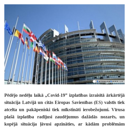
Pēdējo nedēļu laikā „Covid-19” izplatības izraisītā ārkārtējā
situācija Latvijā un citās Eiropas Savienības (ES) valstīs tiek
atcelta un pakāpeniski tiek mīkstināti ierobežojumi. Vīrusa
plašā izplatība radījusi zaudējumus dažādās nozarēs, un
kopējā situācija ļāvusi apzināties, ar kādām problēmām