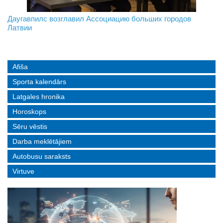
На границе с Беларусью ждут усиления
Даугавпилс возглавил Ассоциацию больших городов
Инвалидность — не приговор: «Mediastrims» расскажет
Латвии
реальные истории людей с ограниченными возможностями
Afiša
Sporta kalendārs
Latgales hronika
Horoskops
Sēru vēstis
Darba meklētājiem
Autobusu saraksts
Virtuve