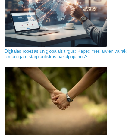
Digitālās robežas un globālais tirgus: Kāpēc mēs arvien vairāk
izmantojam starptautiskus pakalpojumus?