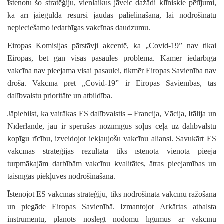
īstenotu šo stratēģiju, vienlaikus jāveic dažādi klīniskie pētījumi,
kā arī jāiegulda resursi jaudas palielināšanā, lai nodrošinātu
nepieciešamo iedarbīgas vakcīnas daudzumu.
Eiropas Komisijas pārstāvji akcentē, ka „Covid-19” nav tikai
Eiropas, bet gan visas pasaules problēma. Kamēr iedarbīga
vakcīna nav pieejama visai pasaulei, tikmēr Eiropas Savienība nav
droša. Vakcīna pret „Covid-19” ir Eiropas Savienības, tās
dalībvalstu prioritāte un atbildība.
Jāpiebilst, ka vairākas ES dalībvalstis – Francija, Vācija, Itālija un
Nīderlande, jau ir spērušas nozīmīgus soļus ceļā uz dalībvalstu
kopīgu rīcību, izveidojot iekļaujošu vakcīnu aliansi. Savukārt ES
vakcīnas stratēģijas rezultātā tiks īstenota vienota pieeja
turpmākajām darbībām vakcīnu kvalitātes, ātras pieejamības un
taisnīgas piekļuves nodrošināšanā.
Īstenojot ES vakcīnas stratēģiju, tiks nodrošināta vakcīnu ražošana
un piegāde Eiropas Savienībā. Izmantojot Ārkārtas atbalsta
instrumentu, plānots noslēgt nodomu līgumus ar vakcīnu