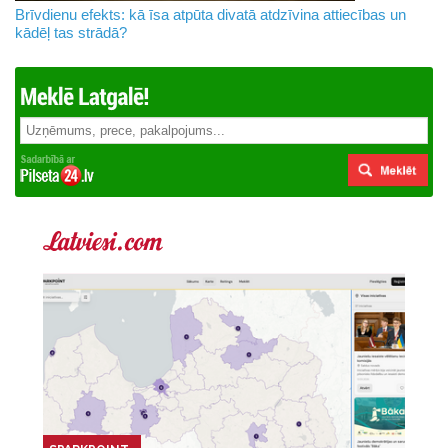
Brīvdienu efekts: kā īsa atpūta divatā atdzīvina attiecības un
kādēļ tas strādā?