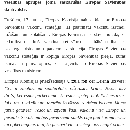
veselības aprūpes jomā saskārušās Eiropas Savienības
dalībvalstis.
Trešdien, 17. jūnijā, Eiropas Komisija nākusi klajā ar Eiropas
Savienības vakcīnu stratēģiju, lai paātrinātu vakcīnu izstrādi,
ražošanu un izplatīšanu. Eiropas Komisijas pārstāvji norāda, ka
iedarbīga un droša vakcīna pret vīrusu ir labākā cerība rast
pastāvīgu risinājumu pandēmijas situācijā. Eiropas Savienības
vakcīnu stratēģija ir kopīga Eiropas Savienības pieeja, kuras
pamatā ir pilnvarojums, kas saņemts no Eiropas Savienības
veselības ministriem.
Eiropas Komisijas priekšsēdētāja
Urzula
fon der Leiena
uzsvēra:
“
Šis ir zinātnes un solidaritātes izšķirošais brīdis. Nekas nav
drošs, bet esmu pārliecināta, ka esam spējīgi mobilizēt resursus,
lai atrastu vakcīnu un uzvarētu šo vīrusu uz visiem laikiem. Mums
jābūt gataviem ražot un izplatīt šādu vakcīnu visā Eiropā un
pasaulē. Šī vakcīna būs pavērsiena punkts cīņā pret koronavīrusu
un apliecinājums tam, ko partneri var sasniegt, apvienojot prātus,