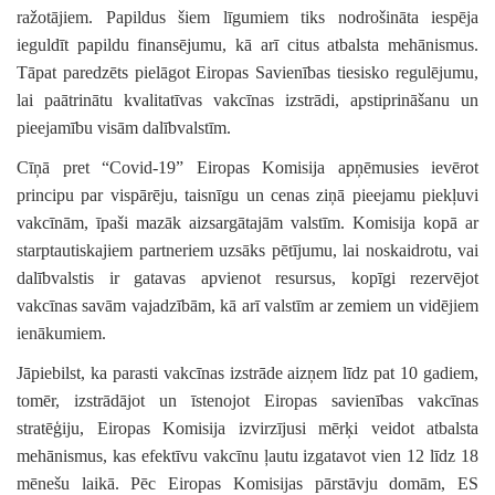
ražotājiem. Papildus šiem līgumiem tiks nodrošināta iespēja
ieguldīt papildu finansējumu, kā arī citus atbalsta mehānismus.
Tāpat paredzēts pielāgot Eiropas Savienības tiesisko regulējumu,
lai paātrinātu kvalitatīvas vakcīnas izstrādi, apstiprināšanu un
pieejamību visām dalībvalstīm.
Cīņā pret “Covid-19” Eiropas Komisija apņēmusies ievērot
principu par vispārēju, taisnīgu un cenas ziņā pieejamu piekļuvi
vakcīnām, īpaši mazāk aizsargātajām valstīm. Komisija kopā ar
starptautiskajiem partneriem uzsāks pētījumu, lai noskaidrotu, vai
dalībvalstis ir gatavas apvienot resursus, kopīgi rezervējot
vakcīnas savām vajadzībām, kā arī valstīm ar zemiem un vidējiem
ienākumiem.
Jāpiebilst, ka parasti vakcīnas izstrāde aizņem līdz pat 10 gadiem,
tomēr, izstrādājot un īstenojot Eiropas savienības vakcīnas
stratēģiju, Eiropas Komisija izvirzījusi mērķi veidot atbalsta
mehānismus, kas efektīvu vakcīnu ļautu izgatavot vien 12 līdz 18
mēnešu laikā. Pēc Eiropas Komisijas pārstāvju domām, ES