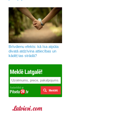
Brīvdienu efekts: kā īsa atpūta
divatā atdzīvina attiecības un
kādēļ tas strādā?