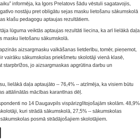
iku” informēja, ka Igors Prelatovs šādu vēstuli sagatavojis,
atīvo nostāju pret obligātu sejas masku lietošanu sākumskolā
as klašu pedagogu aptaujas rezultātiem.
a lūguma veiktās aptaujas rezultāti liecina, ka arī lielākā daļa
as masku lietošanu sākumskolā.
 apzinās aizsargmasku valkāšanas lietderību, tomēr, pieņemot,
ir vairāku sākumskolas priekšmetu skolotāji vienā klasē,
sāt starpbrīžos, jo aizsargmaskas apgrūtina darbu un
su, lielākā daļa aptaujāto -- 76,4% -- atzīmēja, ka visiem būtu
gas attālinātās mācības karantīnas dēļ.
spondenti no 14 Daugavpils vispārizglītojošajām skolām. 48,9%
 skolotāji, kuri strādā sākumskolā, 27,5% -- sākumskolas
 no sākumskolas posmā strādājošajiem skolotājiem.