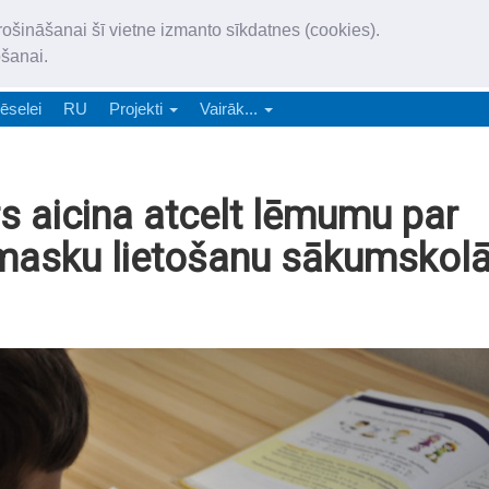
„Latgales Laiks” iznāk latv
rošināšanai šī vietne izmanto sīkdatnes (cookies).
„Latgales Laiks” latviešu valodā aptver Daugavpils valstspilsētu, Augš
ošanai.
e-abonēšana
Abonēšana
Reklāma
Sludi
ēselei
RU
Projekti
Vairāk...
s aicina atcelt lēmumu par
 masku lietošanu sākumskol