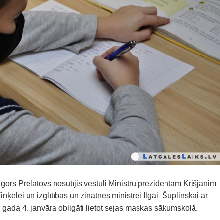
ors Prelatovs nosūtījis vēstuli Ministru prezidentam Krišjānim
iņķelei un izglītības un zinātnes ministrei Ilgai Šuplinskai ar
gada 4. janvāra obligāti lietot sejas maskas sākumskolā.