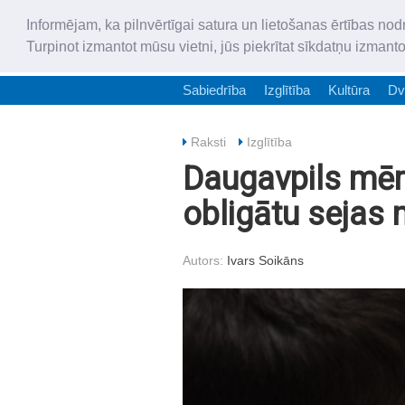
Informējam, ka pilnvērtīgai satura un lietošanas ērtības nod
Turpinot izmantot mūsu vietni, jūs piekrītat sīkdatņu izmant
Sabiedrība
Izglītība
Kultūra
Dv
Raksti
Izglītība
Daugavpils mēr
obligātu sejas
Autors:
Ivars Soikāns