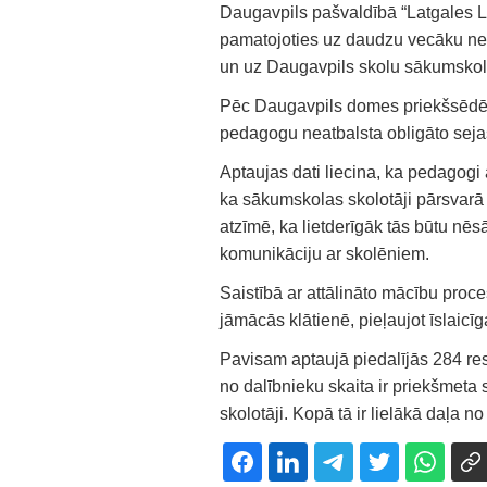
Daugavpils pašvaldībā “Latgales La
pamatojoties uz daudzu vecāku neg
un uz Daugavpils skolu sākumskol
Pēc Daugavpils domes priekšsēdētāj
pedagogu neatbalsta obligāto sej
Aptaujas dati liecina, ka pedagogi
ka sākumskolas skolotāji pārsvarā 
atzīmē, ka lietderīgāk tās būtu nē
komunikāciju ar skolēniem.
Saistībā ar attālināto mācību proce
jāmācās klātienē, pieļaujot īslaicī
Pavisam aptaujā piedalījās 284 re
no dalībnieku skaita ir priekšmeta
skolotāji. Kopā tā ir lielākā daļa