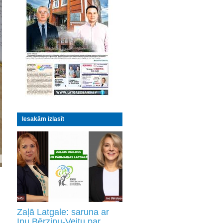
Iesakām izlasīt
Zaļā Latgale: saruna ar
Inu Bērziņu-Veitu par