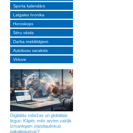
Sporta kalendārs
Latgales hronika
Horoskops
Sēru vēstis
Darba meklētājiem
Autobusu saraksts
Virtuve
Digitālās robežas un globālais
tirgus: Kāpēc mēs arvien vairāk
izmantojam starptautiskus
pakalpojumus?