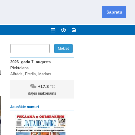
iešu un krievu valodās visā Dienvidlatgalē un Sēlijā,
daugavas novadu un apkārtējos novadus un pilsētas.
Sapratu
nājumi
Arhīvs
Kontakti
2026. gada 7. augusts
ā
Piektdiena
Alfrēds, Fredis, Madars
+17.3
°C
daļēji mākoņains
Jaunākie numuri