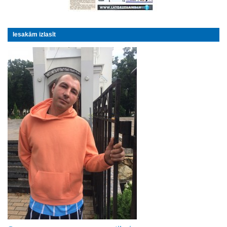
Iesakām izlasīt