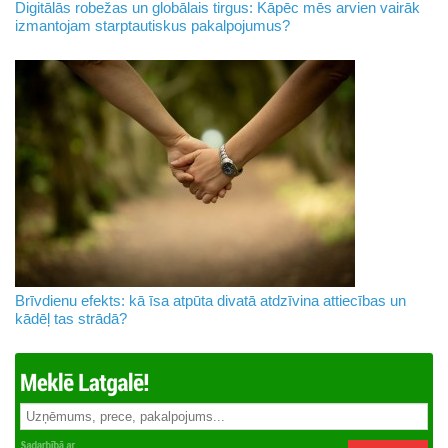
Digitālās robežas un globālais tirgus: Kāpēc mēs arvien vairāk
izmantojam starptautiskus pakalpojumus?
Brīvdienu efekts: kā īsa atpūta divatā atdzīvina attiecības un
kādēļ tas strādā?