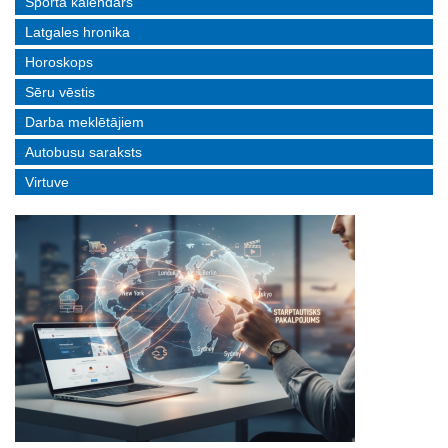
Sporta kalendārs
Latgales hronika
Horoskops
Sēru vēstis
Darba meklētājiem
Autobusu saraksts
Virtuve