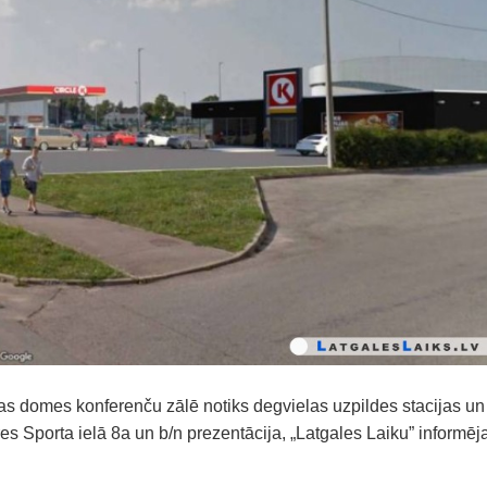
as domes konferenču zālē notiks degvielas uzpildes stacijas un
 Sporta ielā 8a un b/n prezentācija, „Latgales Laiku” informēj