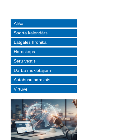
Afiša
Sporta kalendārs
Latgales hronika
Horoskops
Sēru vēstis
Darba meklētājiem
Autobusu saraksts
Virtuve