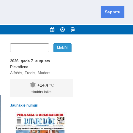
iešu un krievu valodās visā Dienvidlatgalē un Sēlijā,
daugavas novadu un apkārtējos novadus un pilsētas.
Sapratu
nājumi
Arhīvs
Kontakti
2026. gada 7. augusts
Piektdiena
Alfrēds, Fredis, Madars
+14.4
°C
skaidrs laiks
Jaunākie numuri