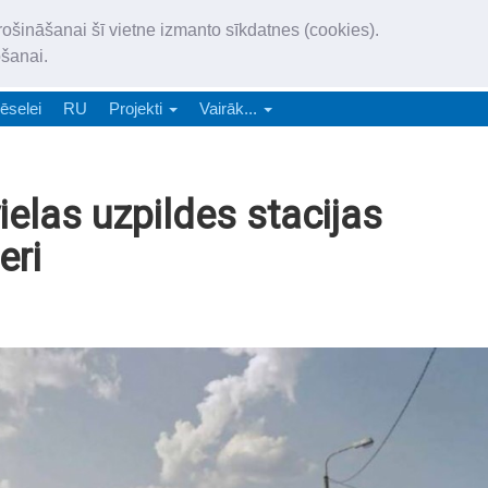
„Latgales Laiks” iznāk latv
rošināšanai šī vietne izmanto sīkdatnes (cookies).
„Latgales Laiks” latviešu valodā aptver Daugavpils valstspilsētu, Augš
ošanai.
e-abonēšana
Abonēšana
Reklāma
Sludi
ēselei
RU
Projekti
Vairāk...
elas uzpildes stacijas
eri