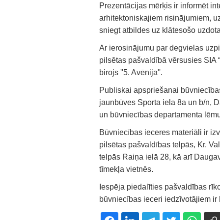
Prezentācijas mērķis ir informēt in
arhitektoniskajiem risinājumiem, u
sniegt atbildes uz klātesošo uzdot
Ar ierosinājumu par degvielas uzp
pilsētas pašvaldībā vērsusies SIA “
birojs ''5. Avēnija''.
Publiskai apspriešanai būvniecība
jaunbūves Sporta iela 8a un b/n, D
un būvniecības departamenta lēm
Būvniecības ieceres materiāli ir i
pilsētas pašvaldības telpās, Kr. 
telpās Raiņa ielā 28, kā arī Dauga
tīmekļa vietnēs.
Iespēja piedalīties pašvaldības rīk
būvniecības ieceri iedzīvotājiem ir l