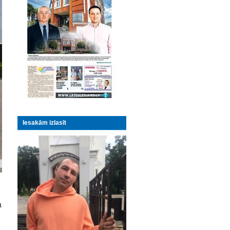
Iesakām izlasīt
a