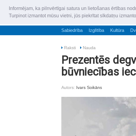
Informējam, ka pilnvērtīgai satura un lietošanas ērtības nod
Turpinot izmantot mūsu vietni, jūs piekrītat sīkdatņu izmant
Sabiedrība
Izglītība
Kultūra
Dv
Raksti
Nauda
Prezentēs degvi
būvniecības iec
Autors:
Ivars Soikāns