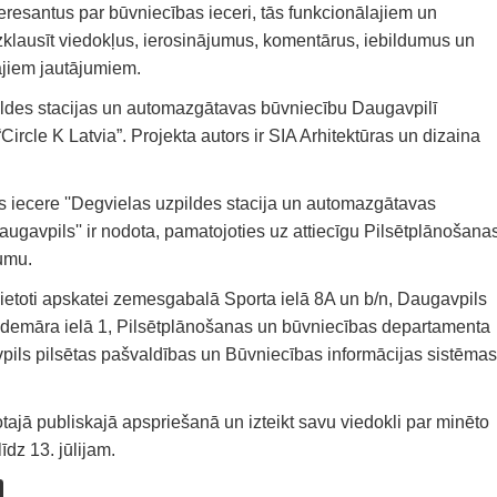
teresantus par būvniecības ieceri, tās funkcionālajiem un
zklausīt viedokļus, ierosinājumus, komentārus, iebildumus un
ajiem jautājumiem.
ildes stacijas un automazgātavas būvniecību Daugavpilī
Circle K Latvia”. Projekta autors ir SIA Arhitektūras un dizaina
s iecere ''Degvielas uzpildes stacija un automazgātavas
augavpils'' ir nodota, pamatojoties uz attiecīgu Pilsētplānošana
umu.
zvietoti apskatei zemesgabalā Sporta ielā 8A un b/n, Daugavpils
Valdemāra ielā 1, Pilsētplānošanas un būvniecības departamenta
vpils pilsētas pašvaldības un Būvniecības informācijas sistēmas
otajā publiskajā apspriešanā un izteikt savu viedokli par minēto
īdz 13. jūlijam.