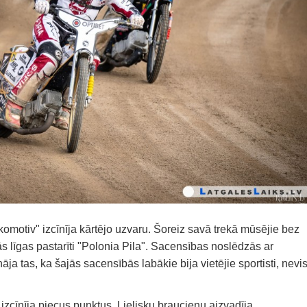
motiv" izcīnīja kārtējo uzvaru. Šoreiz savā trekā mūsējie bez
s līgas pastarīti "Polonia Pila". Sacensības noslēdzās ar
nāja tas, ka šajās sacensībās labākie bija vietējie sportisti, nevi
zcīnīja piecus punktus. Lielisku braucienu aizvadīja