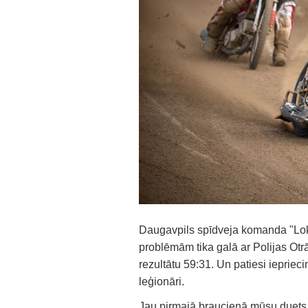
Daugavpils spīdveja komanda "Loko
problēmām tika galā ar Polijas Otrā
rezultātu 59:31. Un patiesi ieprieci
leģionāri.
Jau pirmajā braucienā mūsu duets i