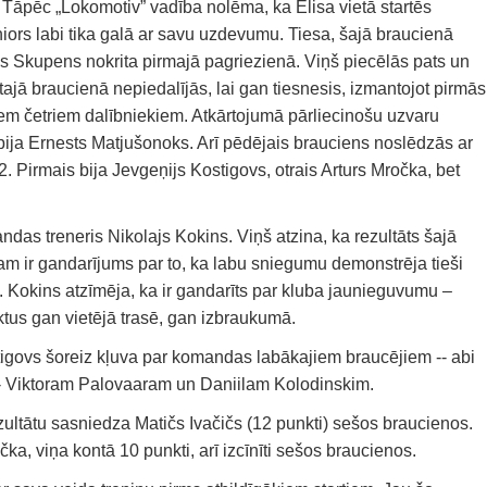
Tāpēc „Lokomotiv” vadība nolēma, ka Elisa vietā startēs
niors labi tika galā ar savu uzdevumu. Tiesa, šajā braucienā
s Skupens nokrita pirmajā pagriezienā. Viņš piecēlās pats un
tajā braucienā nepiedalījās, lai gan tiesnesis, izmantojot pirmās
siem četriem dalībniekiem. Atkārtojumā pārliecinošu uzvaru
s bija Ernests Matjušonoks. Arī pēdējais brauciens noslēdzās ar
2. Pirmais bija Jevgeņijs Kostigovs, otrais Arturs Mročka, bet
das treneris Nikolajs Kokins. Viņš atzina, ka rezultāts šajā
m ir gandarījums par to, ka labu sniegumu demonstrēja tieši
 N. Kokins atzīmēja, ka ir gandarīts par kluba jaunieguvumu –
ktus gan vietējā trasē, gan izbraukumā.
govs šoreiz kļuva par komandas labākajiem braucējiem -- abi
 -- Viktoram Palovaaram un Daniilam Kolodinskim.
ultātu sasniedza Matičs Ivačičs (12 punkti) sešos braucienos.
čka, viņa kontā 10 punkti, arī izcīnīti sešos braucienos.