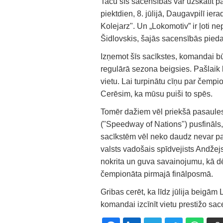
Taču šīs sacensības var uzskatīt pa
piektdien, 8. jūlijā, Daugavpilī i
Kolejarz". Un „Lokomotiv” ir ļoti n
Šidlovskis, šajās sacensībās pieda
Izņemot šīs sacīkstes, komandai bū
regulārā sezona beigsies. Pašlai
vietu. Lai turpinātu cīņu par čempi
Cerēsim, ka mūsu puiši to spēs.
Tomēr dažiem vēl priekšā pasaule
("Speedway of Nations") pusfināls
sacīkstēm vēl neko daudz nevar patei
valsts vadošais spīdvejists Andže
nokrita un guva savainojumu, kā dēļ
čempionāta pirmajā finālposmā.
Gribas cerēt, ka līdz jūlija beigām 
komandai izcīnīt vietu prestižo sac