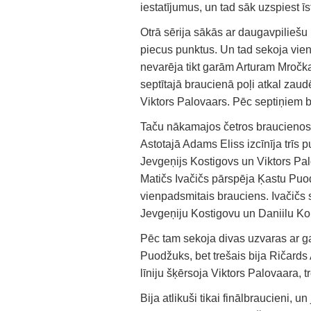
iestatījumus, un tad sāk uzspiest īs
Otrā sērija sākās ar daugavpilieš
piecus punktus. Un tad sekoja vie
nevarēja tikt garām Arturam Mročk
septītajā braucienā poļi atkal zaud
Viktors Palovaars. Pēc septiņiem b
Taču nākamajos četros braucienos s
Astotajā Adams Eliss izcīnīja trīs 
Jevgeņijs Kostigovs un Viktors Pal
Matičs Ivačičs pārspēja Ķastu Puod
vienpadsmitais brauciens. Ivačičs s
Jevgeņiju Kostigovu un Daniilu Kolo
Pēc tam sekoja divas uzvaras ar g
Puodžuks, bet trešais bija Ričards 
līniju šķērsoja Viktors Palovaara, t
Bija atlikuši tikai finālbraucieni, 