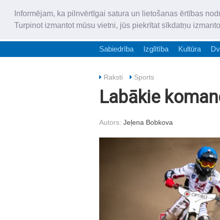
Informējam, ka pilnvērtīgai satura un lietošanas ērtības nod
Turpinot izmantot mūsu vietni, jūs piekrītat sīkdatņu izmant
Sabiedrība
Izglītība
Kultūra
Dv
Raksti
Sports
Labākie komandā
Autors:
Jeļena Bobkova