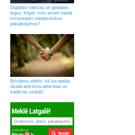
Digitālās robežas un globālais
tirgus: Kāpēc mēs arvien vairāk
izmantojam starptautiskus
pakalpojumus?
Brīvdienu efekts: kā īsa atpūta
divatā atdzīvina attiecības un
kādēļ tas strādā?