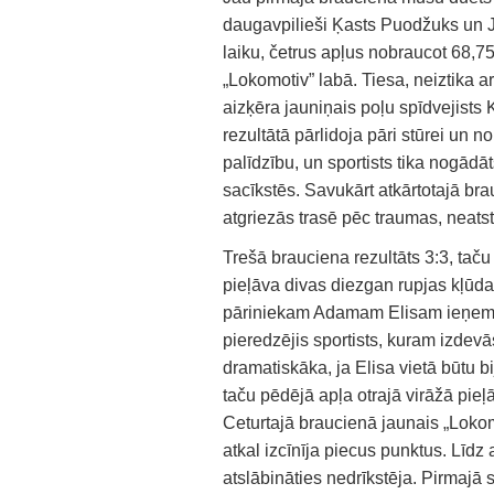
daugavpilieši Ķasts Puodžuks un J
laiku, četrus apļus nobraucot 68,75
„Lokomotiv” labā. Tiesa, neiztika a
aizķēra jauniņais poļu spīdvejists
rezultātā pārlidoja pāri stūrei un 
palīdzību, un sportists tika nogādāt
sacīkstēs. Savukārt atkārtotajā br
atgriezās trasē pēc traumas, neat
Trešā brauciena rezultāts 3:3, taču
pieļāva divas diezgan rupjas kļūda
pāriniekam Adamam Elisam ieņemt iz
pieredzējis sportists, kuram izdevās
dramatiskāka, ja Elisa vietā būtu bi
taču pēdējā apļa otrajā virāžā pieļ
Ceturtajā braucienā jaunais „Lokom
atkal izcīnīja piecus punktus. Līdz 
atslābināties nedrīkstēja. Pirmajā 