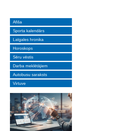
Afiša
Sporta kalendārs
Latgales hronika
Horoskops
Sēru vēstis
Darba meklētājiem
Autobusu saraksts
Virtuve