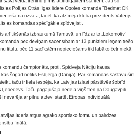
r sava veida treniņu pirms atbildīgākiem startiem. Jau šo
eradīsies Polijas Otrās līgas līdere Opoles komanda "Bedmet OK
epieciešama uzvara, tādēļ, kā atzīmēja kluba prezidents Valērijs
līsies komandas spēcīgākie spīdvejisti.
s arī tikšanās izbraukumā Tarnuvā, un līdz ar to „Lokomotiv”
k komanda pēc deviņām sacensībām ar 13 punktiem ieņem trešo
onu titulu, pēc 11 sacīkstēm nepieciešams tikt labāko četriniekā.
s komandu čempionāts, proti, Spīdveja Nāciju kausa
, kas šogad notiks Esbjergā (Dānija). Par komandas sastāvu šī
kt, taču ir liela iespēja, ka Latvijas izlasi pārstāvēs šobrīd
js Ļebedevs. Taču pagājušajā nedēļā viņš treniņā Daugavpilī
 nevarēja ar pilnu atdevi startēt Eiropas individuālā
Latvijas līderis atgūs agrāko sportisko formu un palīdzēs
ensību finālā.