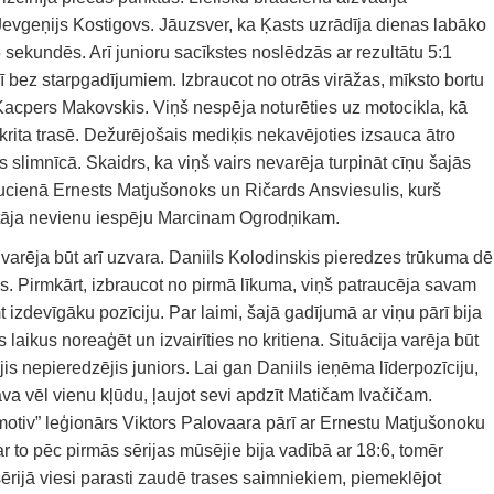
evgeņijs Kostigovs. Jāuzsver, ka Ķasts uzrādīja dienas labāko
 sekundēs. Arī junioru sacīkstes noslēdzās ar rezultātu 5:1
rī bez starpgadījumiem. Izbraucot no otrās virāžas, mīksto bortu
 Kacpers Makovskis. Viņš nespēja noturēties uz motocikla, kā
nokrita trasē. Dežurējošais mediķis nekavējoties izsauca ātro
s slimnīcā. Skaidrs, ka viņš vairs nevarēja turpināt cīņu šajās
aucienā Ernests Matjušonoks un Ričards Ansviesulis, kurš
stāja nevienu iespēju Marcinam Ogrodņikam.
 varēja būt arī uzvara. Daniils Kolodinskis pieredzes trūkuma dē
s. Pirmkārt, izbraucot no pirmā līkuma, viņš patraucēja savam
devīgāku pozīciju. Par laimi, šajā gadījumā ar viņu pārī bija
 laikus noreaģēt un izvairīties no kritiena. Situācija varēja būt
jis nepieredzējis juniors. Lai gan Daniils ieņēma līderpozīciju,
āva vēl vienu kļūdu, ļaujot sevi apdzīt Matičam Ivačičam.
otiv” leģionārs Viktors Palovaara pārī ar Ernestu Matjušonoku
ar to pēc pirmās sērijas mūsējie bija vadībā ar 18:6, tomēr
sērijā viesi parasti zaudē trases saimniekiem, piemeklējot