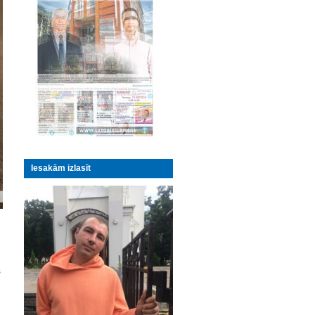
Iesakām izlasīt
s