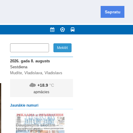
iešu un krievu valodās visā Dienvidlatgalē un Sēlijā,
daugavas novadu un apkārtējos novadus un pilsētas.
Sapratu
nājumi
Arhīvs
Kontakti
2026. gada 8. augusts
Sestdiena
Mudīte, Vladislava, Vladislavs
+18.9
°C
apmācies
Jaunākie numuri