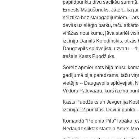
papildpunktu divu sacīkšu summā. 
Ernests Matjušonoks. Jāteic, ka ju
neiztika bez starpgadījumiem. Lars
devās uz slēgto parku, taču atkārto
virāžas noteikumu, ļāva startēt vi
izcīnīja Daniils Kolodinskis, otrai
Daugavpils spīdvejistu uzvaru -- 4:
trešais Ķasts Puodžuks.
Šoreiz apmierināts bija mūsu koman
gadījumā bija paredzams, taču viņa
vietējie -- Daugavpils spīdvejisti.
Viktoru Palovaaru, kurš izcīna pun
Ķasts Puodžuks un Jevgeņija Kosti
izcīnīja 12 punktus. Deviņi punkti
Komandā "Polonia Pila" labāko rez
Nedaudz sliktāk startēja Arturs Mro