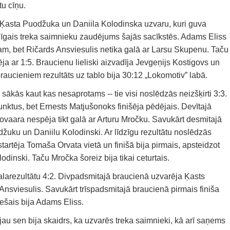
tu cīņu.
u Ķasta Puodžuka un Daniila Kolodinska uzvaru, kuri guva
nīgais treka saimnieku zaudējums šajās sacīkstēs. Adams Eliss
am, bet Ričards Ansviesulis netika galā ar Larsu Skupenu. Taču
ēja ar 1:5. Braucienu lieliski aizvadīja Jevgeņijs Kostigovs un
raucieniem rezultāts uz tablo bija 30:12 „Lokomotiv” labā.
ākās kaut kas nesaprotams -- tie visi noslēdzās neizšķirti 3:3.
punktus, bet Ernests Matjušonoks finišēja pēdējais. Devītajā
ovaara nespēja tikt galā ar Arturu Mročku. Savukārt desmitajā
žuku un Daniilu Kolodinski. Ar līdzīgu rezultātu noslēdzās
tartēja Tomaša Orvata vietā un finišā bija pirmais, apsteidzot
dinski. Taču Mročka šoreiz bija tikai ceturtais.
alarezultātu 4:2. Divpadsmitajā braucienā uzvarēja Ķasts
Ansviesulis. Savukārt trīspadsmitajā braucienā pirmais finiša
rešais bija Adams Eliss.
un jau sen bija skaidrs, ka uzvarēs treka saimnieki, kā arī saņems