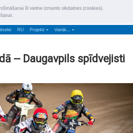
„Latgales Laiks” iznāk latv
rošināšanai šī vietne izmanto sīkdatnes (cookies).
„Latgales Laiks” latviešu valodā aptver Daugavpils valstspilsētu, Augš
ošanai.
e-abonēšana
Abonēšana
Reklāma
Sludi
ēselei
RU
Projekti
Vairāk...
 -- Daugavpils spīdvejisti