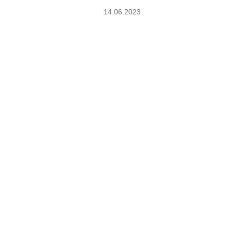
14.06.2023