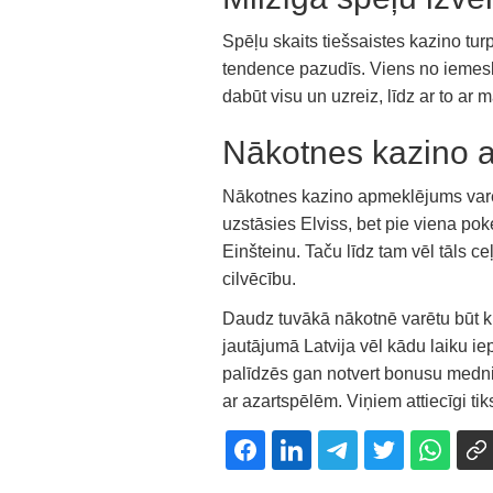
Spēļu skaits tiešsaistes kazino tu
tendence pazudīs. Viens no iemesl
dabūt visu un uzreiz, līdz ar to a
Nākotnes kazino 
Nākotnes kazino apmeklējums varēt
uzstāsies Elviss, bet pie viena po
Einšteinu. Taču līdz tam vēl tāls c
cilvēcību.
Daudz tuvākā nākotnē varētu būt kri
jautājumā Latvija vēl kādu laiku iep
palīdzēs gan notvert bonusu mednie
ar azartspēlēm. Viņiem attiecīgi tiks 