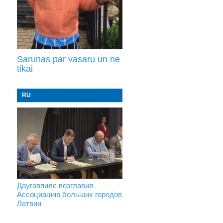
Sarunas par vasaru un ne
tikai
RU
На границе с Беларусью ждут
Даугавпилс возглавил
Инвалидность — не приговор:
усиления
Ассоциацию больших городов
«Mediastrims» расскажет
Латвии
реальные истории людей с
ограниченными
возможностями