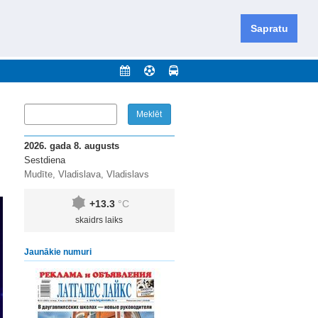
iešu un krievu valodās visā Dienvidlatgalē un Sēlijā,
daugavas novadu un apkārtējos novadus un pilsētas.
Sapratu
nājumi
Arhīvs
Kontakti
2026. gada 8. augusts
Sestdiena
Mudīte, Vladislava, Vladislavs
+13.3
°C
skaidrs laiks
Jaunākie numuri