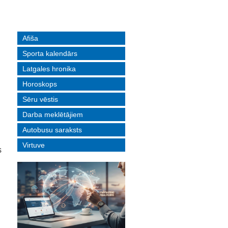
Afiša
Sporta kalendārs
Latgales hronika
Horoskops
Sēru vēstis
Darba meklētājiem
Autobusu saraksts
Virtuve
s