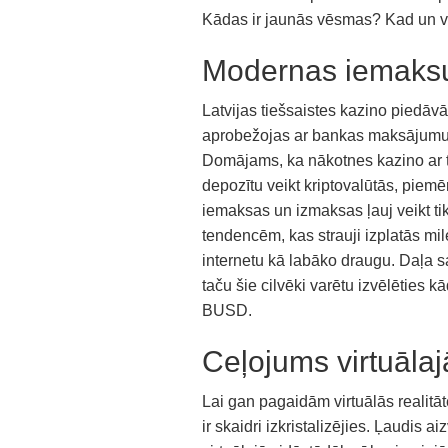
Kādas ir jaunās vēsmas? Kad un v
Modernas iemaksu
Latvijas tiešsaistes kazino piedāv
aprobežojas ar bankas maksājumu 
Domājams, ka nākotnes kazino ar t
depozītu veikt kriptovalūtās, piemē
iemaksas un izmaksas ļauj veikt tik
tendencēm, kas strauji izplatās mi
internetu kā labāko draugu. Daļa sa
taču šie cilvēki varētu izvēlēties 
BUSD.
Ceļojums virtuālajā
Lai gan pagaidām virtuālās realitāt
ir skaidri izkristalizējies. Ļaudis