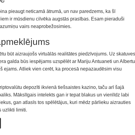
rpina pieaugt neticamā ātrumā, un nav paredzems, ka šī
iem ir mūsdienu cilvēka augstās prasības. Esam pieraduši
r mazumiņu vairs neaprobežosimies.
apmeklējums
u būt aizraujošs virtuālās realitātes piedzīvojums. Uz skatuve
kera galda būs iespējams uzspēlēt ar Mariju Antuaneti un Albertu
eļš ejams. Atliek vien cerēt, ka procesā nepazaudēsim visu
ptovalūtu depozīti ikvienā tiešsaistes kazino, taču arī šajā
aliks. Mākslīgais intelekts gan ir tepat blakus un vienlīdz labi
kus, gan atlasīs tos spēlētājus, kuri mēdz pārlieku aizrauties
uzlikti limiti.