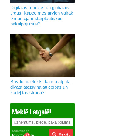
Digitālās robežas un globālais
tirgus: Kāpēc mēs arvien vairāk
izmantojam starptautiskus
pakalpojumus?
s
Brīvdienu efekts: kā īsa atpūta
divatā atdzīvina attiecības un
kādēļ tas strādā?