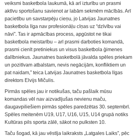
veiksmi basketbola laukumā, kā arī izturību un prasmi
aktīvu sportošanu savienot ar labām sekmēm mācībās. Arī
pacietību un savstarpēju cieņu, jo Latvijas Jaunatnes
basketbola līga nav profesionāļu cīņas uz “dzīvību vai
nāvi”. Tas ir apmācības process, apgūstot ne tikai
basketbola meistarību – arī prasmi darboties komandā,
prasmi cienīt pretiniekus un visus basketbola ģimenes
dalībniekus. Jaunatnes basketbolā jāvalda spēles priekam
un pozitīvam atbalstam, nevis negācijām, konfliktiem un
pat naidam,” teica Latvijas Jaunatnes basketbola līgas
direktors Elvijs Mičulis.
Pirmās spēles jau ir notikušas, taču pašlaik mūsu
komandas vēl nav aizvadījušas nevienu maču,
daugavpiliešiem pirmās spēles paredzētas 30. septembrī.
Spēles meitenēm U19, U17, U16, U15, U14 grupā notiks
Kultūras pils sporta zālē, sākot no pulksten 10.
Taču šogad, kā jau vēstīja laikraksts „Latgales Laiks”, pēc