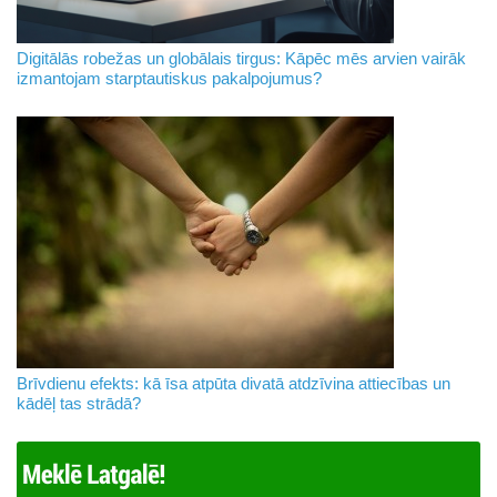
Digitālās robežas un globālais tirgus: Kāpēc mēs arvien vairāk
izmantojam starptautiskus pakalpojumus?
Brīvdienu efekts: kā īsa atpūta divatā atdzīvina attiecības un
kādēļ tas strādā?