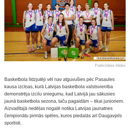
Publicitātes bildes
Basketbola līdzjutēji vēl nav atguvušies pēc Pasaules
kausa izcīņas, kurā Latvijas basketbola valstsvienība
demonstrēja izcilu sniegumu, kad Latvijā jau sākusies
jaunā basketbola sezona, taču pagaidām -- tikai junioriem.
Aizvadītajā nedēļas nogalē notika Latvijas jaunatnes
čempionātu pirmās spēles, kuros piedalās arī Daugavpils
sportisti.