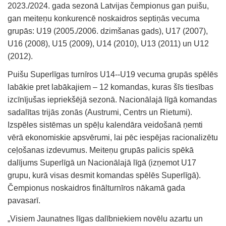
2023./2024. gada sezonā Latvijas čempionus gan puišu,
gan meiteņu konkurencē noskaidros septiņās vecuma
grupās: U19 (2005./2006. dzimšanas gads), U17 (2007),
U16 (2008), U15 (2009), U14 (2010), U13 (2011) un U12
(2012).
Puišu Superlīgas turnīros U14--U19 vecuma grupās spēlēs
labākie pret labākajiem – 12 komandas, kuras šīs tiesības
izcīnījušas iepriekšējā sezonā. Nacionālajā līgā komandas
sadalītas trijās zonās (Austrumi, Centrs un Rietumi).
Izspēles sistēmas un spēļu kalendāra veidošanā ņemti
vērā ekonomiskie apsvērumi, lai pēc iespējas racionalizētu
ceļošanas izdevumus. Meiteņu grupās palicis spēkā
dalījums Superlīgā un Nacionālajā līgā (izņemot U17
grupu, kurā visas desmit komandas spēlēs Superlīgā).
Čempionus noskaidros finālturnīros nākamā gada
pavasarī.
„Visiem Jaunatnes līgas dalībniekiem novēlu azartu un