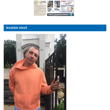
Iesakām izlasīt