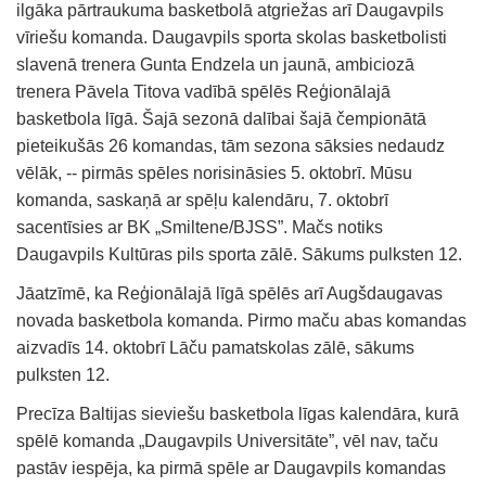
ilgāka pārtraukuma basketbolā atgriežas arī Daugavpils
vīriešu komanda. Daugavpils sporta skolas basketbolisti
slavenā trenera Gunta Endzela un jaunā, ambiciozā
trenera Pāvela Titova vadībā spēlēs Reģionālajā
basketbola līgā. Šajā sezonā dalībai šajā čempionātā
pieteikušās 26 komandas, tām sezona sāksies nedaudz
vēlāk, -- pirmās spēles norisināsies 5. oktobrī. Mūsu
komanda, saskaņā ar spēļu kalendāru, 7. oktobrī
sacentīsies ar BK „Smiltene/BJSS”. Mačs notiks
Daugavpils Kultūras pils sporta zālē. Sākums pulksten 12.
Jāatzīmē, ka Reģionālajā līgā spēlēs arī Augšdaugavas
novada basketbola komanda. Pirmo maču abas komandas
aizvadīs 14. oktobrī Lāču pamatskolas zālē, sākums
pulksten 12.
Precīza Baltijas sieviešu basketbola līgas kalendāra, kurā
spēlē komanda „Daugavpils Universitāte”, vēl nav, taču
pastāv iespēja, ka pirmā spēle ar Daugavpils komandas