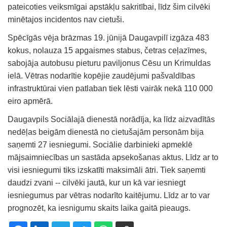
pateicoties veiksmīgai apstākļu sakritībai, līdz šim cilvēki
minētajos incidentos nav cietuši.
Spēcīgās vēja brāzmas 19. jūnijā Daugavpilī izgāza 483
kokus, nolauza 15 apgaismes stabus, četras ceļazīmes,
sabojāja autobusu pieturu paviljonus Cēsu un Krimuldas
ielā. Vētras nodarītie kopējie zaudējumi pašvaldības
infrastruktūrai vien patlaban tiek lēsti vairāk nekā 110 000
eiro apmērā.
Daugavpils Sociālajā dienestā norādīja, ka līdz aizvadītās
nedēļas beigām dienestā no cietušajām personām bija
saņemti 27 iesniegumi. Sociālie darbinieki apmeklē
mājsaimniecības un sastāda apsekošanas aktus. Līdz ar to
visi iesniegumi tiks izskatīti maksimāli ātri. Tiek saņemti
daudzi zvani -- cilvēki jautā, kur un kā var iesniegt
iesniegumus par vētras nodarīto kaitējumu. Līdz ar to var
prognozēt, ka iesnigumu skaits laika gaitā pieaugs.