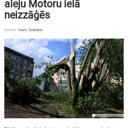
aleju Motoru ielā
neizzāģēs
Autors:
Ivars Soikāns