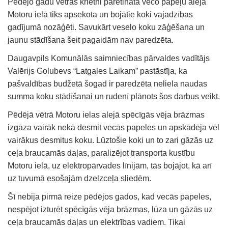
Pēdējo gadu vētrās krietni paretinātā veco papeļu aleja
Motoru ielā tiks apsekota un bojātie koki vajadzības
gadījumā nozāģēti. Savukārt veselo koku zāģēšana un
jaunu stādīšana šeit pagaidām nav paredzēta.
Daugavpils Komunālās saimniecības pārvaldes vadītājs
Valērijs Golubevs “Latgales Laikam” pastāstīja, ka
pašvaldības budžetā šogad ir paredzēta neliela naudas
summa koku stādīšanai un rudenī plānots šos darbus veikt.
Pēdējā vētrā Motoru ielas alejā spēcīgās vēja brāzmas
izgāza vairāk nekā desmit vecās papeles un apskādēja vēl
vairākus desmitus koku. Lūztošie koki un to zari gāzās uz
ceļa braucamās daļas, paralizējot transporta kustību
Motoru ielā, uz elektropārvades līnijām, tās bojājot, kā arī
uz tuvumā esošajām dzelzceļa sliedēm.
Šī nebija pirmā reize pēdējos gados, kad vecās papeles,
nespējot izturēt spēcīgās vēja brāzmas, lūza un gāzās uz
ceļa braucamās daļas un elektrības vadiem. Tikai