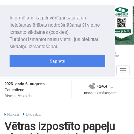
Informējam, ka pilnvērtīgai satura un
lietošanas ērtības nodrošināšanai šī vietne
izmanto sīkdatnes (cookies).
Turpinot izmantot mūsu vietni, jūs piekrītat
sīkdatņu izmantošanai.
„Latgales Laiks” iznāk latviešu un krievu valodās visā Dienvidlatgalē un Sēlijā,
„Latgales Laiks” latviešu valodā aptver Daugavpils valstspilsētu, Augšdaugavas
novadu un apkārtējos novadus un pilsētas.
Sapratu
Sadaļas
Navig
2026. gada 6. augusts
+24.4
°C
Ceturtdiena
nedaudz mākoņains
Aisma, Askolds
Raksti
Drošība
Vētras izpostīto papeļu