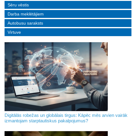
Sēru vēstis
Darba meklētājiem
Autobusu saraksts
Virtuve
Digitālās robežas un globālais tirgus: Kāpēc mēs arvien vairāk
izmantojam starptautiskus pakalpojumus?