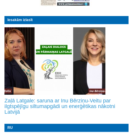
Iesakām izlasīt
Zaļā Latgale: saruna ar Inu Bērziņu-Veitu par
ilgtspējīgu siltumapgādi un enerģētikas nākotni
Latvijā
RU