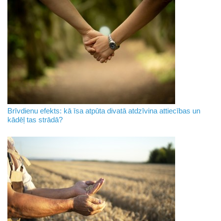
Brīvdienu efekts: kā īsa atpūta divatā atdzīvina attiecības un
kādēļ tas strādā?