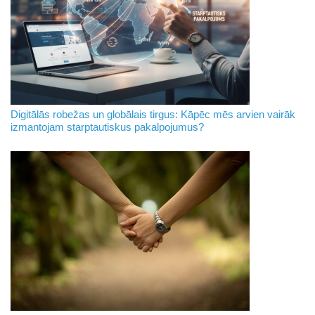
Digitālās robežas un globālais tirgus: Kāpēc mēs arvien vairāk
izmantojam starptautiskus pakalpojumus?