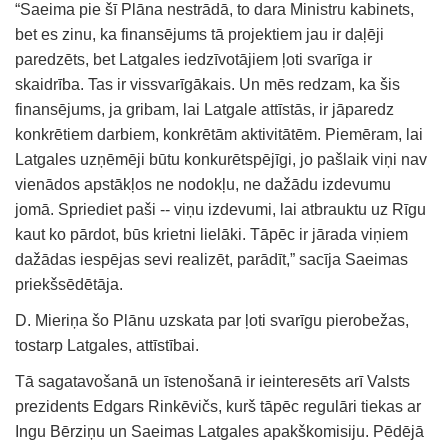
“Saeima pie šī Plāna nestrādā, to dara Ministru kabinets,
bet es zinu, ka finansējums tā projektiem jau ir daļēji
paredzēts, bet Latgales iedzīvotājiem ļoti svarīga ir
skaidrība. Tas ir vissvarīgākais. Un mēs redzam, ka šis
finansējums, ja gribam, lai Latgale attīstās, ir jāparedz
konkrētiem darbiem, konkrētām aktivitātēm. Piemēram, lai
Latgales uzņēmēji būtu konkurētspējīgi, jo pašlaik viņi nav
vienādos apstākļos ne nodokļu, ne dažādu izdevumu
jomā. Spriediet paši -- viņu izdevumi, lai atbrauktu uz Rīgu
kaut ko pārdot, būs krietni lielāki. Tāpēc ir jārada viņiem
dažādas iespējas sevi realizēt, parādīt,” sacīja Saeimas
priekšsēdētāja.
D. Mieriņa šo Plānu uzskata par ļoti svarīgu pierobežas,
tostarp Latgales, attīstībai.
Tā sagatavošanā un īstenošanā ir ieinteresēts arī Valsts
prezidents Edgars Rinkēvičs, kurš tāpēc regulāri tiekas ar
Ingu Bērziņu un Saeimas Latgales apakškomisiju. Pēdējā