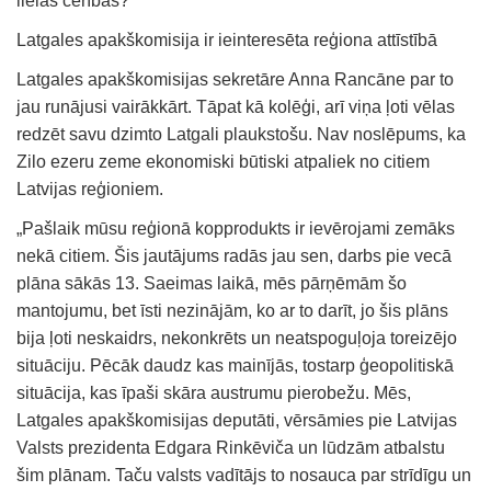
lielas cerības?
Latgales apakškomisija ir ieinteresēta reģiona attīstībā
Latgales apakškomisijas sekretāre Anna Rancāne par to
jau runājusi vairākkārt. Tāpat kā kolēģi, arī viņa ļoti vēlas
redzēt savu dzimto Latgali plaukstošu. Nav noslēpums, ka
Zilo ezeru zeme ekonomiski būtiski atpaliek no citiem
Latvijas reģioniem.
„Pašlaik mūsu reģionā kopprodukts ir ievērojami zemāks
nekā citiem. Šis jautājums radās jau sen, darbs pie vecā
plāna sākās 13. Saeimas laikā, mēs pārņēmām šo
mantojumu, bet īsti nezinājām, ko ar to darīt, jo šis plāns
bija ļoti neskaidrs, nekonkrēts un neatspoguļoja toreizējo
situāciju. Pēcāk daudz kas mainījās, tostarp ģeopolitiskā
situācija, kas īpaši skāra austrumu pierobežu. Mēs,
Latgales apakškomisijas deputāti, vērsāmies pie Latvijas
Valsts prezidenta Edgara Rinkēviča un lūdzām atbalstu
šim plānam. Taču valsts vadītājs to nosauca par strīdīgu un