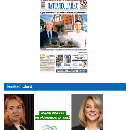
Iesakām izlasīt