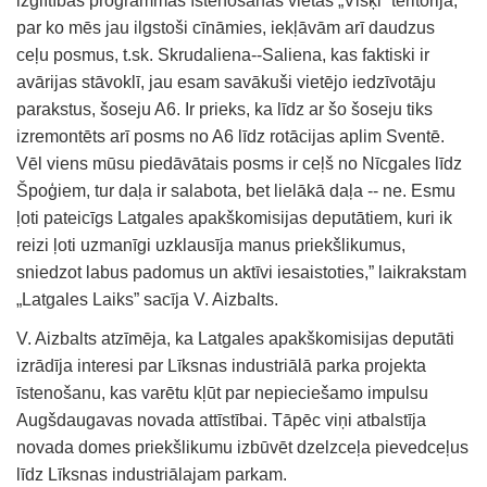
izglītības programmas īstenošanas vietas „Višķi” teritorijā,
par ko mēs jau ilgstoši cīnāmies, iekļāvām arī daudzus
ceļu posmus, t.sk. Skrudaliena--Saliena, kas faktiski ir
avārijas stāvoklī, jau esam savākuši vietējo iedzīvotāju
parakstus, šoseju A6. Ir prieks, ka līdz ar šo šoseju tiks
izremontēts arī posms no A6 līdz rotācijas aplim Sventē.
Vēl viens mūsu piedāvātais posms ir ceļš no Nīcgales līdz
Špoģiem, tur daļa ir salabota, bet lielākā daļa -- ne. Esmu
ļoti pateicīgs Latgales apakškomisijas deputātiem, kuri ik
reizi ļoti uzmanīgi uzklausīja manus priekšlikumus,
sniedzot labus padomus un aktīvi iesaistoties,” laikrakstam
„Latgales Laiks” sacīja V. Aizbalts.
V. Aizbalts atzīmēja, ka Latgales apakškomisijas deputāti
izrādīja interesi par Līksnas industriālā parka projekta
īstenošanu, kas varētu kļūt par nepieciešamo impulsu
Augšdaugavas novada attīstībai. Tāpēc viņi atbalstīja
novada domes priekšlikumu izbūvēt dzelzceļa pievedceļus
līdz Līksnas industriālajam parkam.