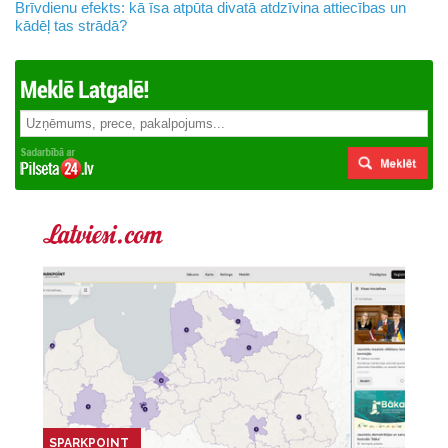
Brīvdienu efekts: kā īsa atpūta divatā atdzīvina attiecības un
kādēļ tas strādā?