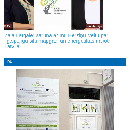
Zaļā Latgale: saruna ar Inu Bērziņu-Veitu par
ilgtspējīgu siltumapgādi un enerģētikas nākotni
Latvijā
RU