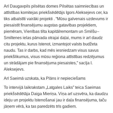
Arī Daugavpils pilsētas domes Pilsētas saimniecības un
attīstības komitejas priekšsēdētājs Igors Aleksejevs cer, ka
tiks atbalstīti vairāki projekti . “Mūsu galvenais uzdevums ir
piesaistīt finansējumu augstas gatavības projektiem,
piemēram, Vienības tilta kapitālremontam un Smilšu--
Smiltenes ielas pārvada otrajai daļai, mums ir arī daudz
citu projektu, kurus īstenot, izmantojot valsts budžeta
naudu. Tas ir darbs, kad mēs iesniedzam visus savus
priekšlikumus, visus mūsu reģiona attīstības redzējumus
un strādājam pie finansējuma piesaistes,” sacīja I.
Aleksejevs.
Arī Saeimā uzskata, ka Plāns ir nepieciešams
To intervijā laikrakstam „Latgales Laiks” teica Saeimas
priekšsēdētāja Daiga Mieriņa. Viņa arī uzsvēra, ka daudzu
ideju un projektu īstenošanai jau ir daļa finansējuma, taču
jāņem vērā, ka tas paredzēts trīs gadiem.