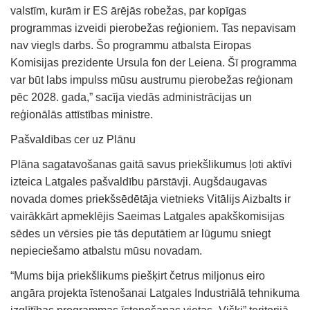
valstīm, kurām ir ES ārējās robežas, par kopīgas
programmas izveidi pierobežas reģioniem. Tas nepavisam
nav viegls darbs. Šo programmu atbalsta Eiropas
Komisijas prezidente Ursula fon der Leiena. Šī programma
var būt labs impulss mūsu austrumu pierobežas reģionam
pēc 2028. gada,” sacīja viedās administrācijas un
reģionālās attīstības ministre.
Pašvaldības cer uz Plānu
Plāna sagatavošanas gaitā savus priekšlikumus ļoti aktīvi
izteica Latgales pašvaldību pārstāvji. Augšdaugavas
novada domes priekšsēdētāja vietnieks Vitālijs Aizbalts ir
vairākkārt apmeklējis Saeimas Latgales apakškomisijas
sēdes un vērsies pie tās deputātiem ar lūgumu sniegt
nepieciešamo atbalstu mūsu novadam.
“Mums bija priekšlikums piešķirt četrus miljonus eiro
angāra projekta īstenošanai Latgales Industriālā tehnikuma