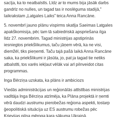
sacīja, ka to neatbalstīs. Līdz ar to mums bija jāsāk darbs
gandrīz no nulles, un tagad tas ir noslēguma stadijā,”
laikrakstam „Latgales Laiks” teica Anna Rancāne.
5. novembrī jauno plānu vispirms skatīja Saeimas Latgales
apakškomisija, pēc tam tā sabiedriskā apspriešana ilga
līdz 27. novembrim. Tagad ministrijas apstiprinās
iesniegtos priekšlikumus, taču jāņem vērā, ka ne visi,
diemžēl, tiks pieņemti. Taču tajā pašā laikā Anna Rancāne
saka, ka priekšlikumi ir jāsūta, jo, pat ja tagad tie netiks
atbalstīti, tos varēs iekļaut vēlāk vai arī pilnveidot citas
programmas.
Inga Bērziņa uzskata, ka plāns ir ambiciozs
Viedās administrācijas un reģionālās attīstības ministrijas
vadītāja Inga Bērziņa atzīmēja, ka Plāna projektā ir ņemti
vērā daudzi austrumu pierobežas reģiona aspekti, tostarp
ģeopolitiskā situācija uz ES austrumu robežas pēc
Krievijas pilna mēroga kara sākuma Ukrainā.