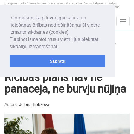
„Latgales Laiks” iznāk latviešu un krievu valodās visā Dienvidlatgalē un Sēlijā,
„Latgales Laiks” latviešu valodā aptver Daugavpils valstspilsētu, Augšdaugavas
novadu un apkārtējos novadus un pilsētas.
Informējam, ka pilnvērtīgai satura un
Sadaļas
Navig
lietošanas ērtības nodrošināšanai šī vietne
izmanto sīkdatnes (cookies).
2026. gada 7. augusts
+17.5
°C
Turpinot izmantot mūsu vietni, jūs piekrītat
Piektdiena
nedaudz mākoņains
sīkdatņu izmantošanai.
Alfrēds, Fredis, Madars
Sapratu
Raksti
Attīstīta Latgale
Rīcības plāns nav ne
panaceja, ne burvju nūjiņa
Autors:
Jeļena Bobkova