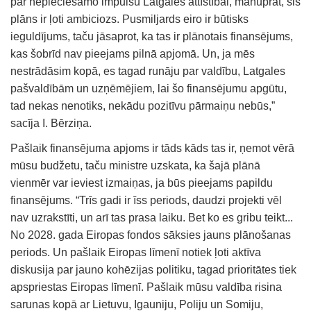
par nepieciešamo impulsu Latgales attīstībai, manuprāt, šis
plāns ir ļoti ambiciozs. Pusmiljards eiro ir būtisks
ieguldījums, taču jāsaprot, ka tas ir plānotais finansējums,
kas šobrīd nav pieejams pilnā apjomā. Un, ja mēs
nestrādāsim kopā, es tagad runāju par valdību, Latgales
pašvaldībām un uzņēmējiem, lai šo finansējumu apgūtu,
tad nekas nenotiks, nekādu pozitīvu pārmaiņu nebūs,”
sacīja I. Bērziņa.
Pašlaik finansējuma apjoms ir tāds kāds tas ir, ņemot vērā
mūsu budžetu, taču ministre uzskata, ka šajā plānā
vienmēr var ieviest izmaiņas, ja būs pieejams papildu
finansējums. “Trīs gadi ir īss periods, daudzi projekti vēl
nav uzrakstīti, un arī tas prasa laiku. Bet ko es gribu teikt...
No 2028. gada Eiropas fondos sāksies jauns plānošanas
periods. Un pašlaik Eiropas līmenī notiek ļoti aktīva
diskusija par jauno kohēzijas politiku, tagad prioritātes tiek
apspriestas Eiropas līmenī. Pašlaik mūsu valdība risina
sarunas kopā ar Lietuvu, Igauniju, Poliju un Somiju,