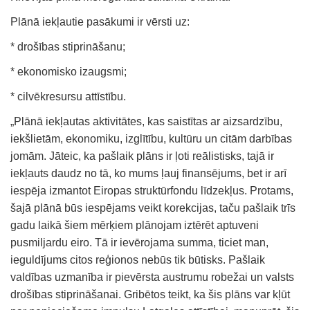
Plānā iekļautie pasākumi ir vērsti uz:
* drošības stiprināšanu;
* ekonomisko izaugsmi;
* cilvēkresursu attīstību.
„Plānā iekļautas aktivitātes, kas saistītas ar aizsardzību,
iekšlietām, ekonomiku, izglītību, kultūru un citām darbības
jomām. Jāteic, ka pašlaik plāns ir ļoti reālistisks, tajā ir
iekļauts daudz no tā, ko mums ļauj finansējums, bet ir arī
iespēja izmantot Eiropas struktūrfondu līdzekļus. Protams,
šajā plānā būs iespējams veikt korekcijas, taču pašlaik trīs
gadu laikā šiem mērķiem plānojam iztērēt aptuveni
pusmiljardu eiro. Tā ir ievērojama summa, ticiet man,
ieguldījums citos reģionos nebūs tik būtisks. Pašlaik
valdības uzmanība ir pievērsta austrumu robežai un valsts
drošības stiprināšanai. Gribētos teikt, ka šis plāns var kļūt