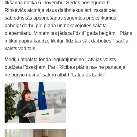
tikšanās notika 6. novembrī. Sēdes noslēgumā E.
Rinkēvičs aicināja visus dalībniekus ātri izskatīt pēc
sabiedriskās apspriešanas saņemtos priekšlikumus,
pabeigt darbu pie plāna un nekavējoties sākt tā
pieņemšanu. Viņiem tas jādara līdz šī gada beigām. "Plāns
ir tikai papīra kaudze tik ilgi, līdz tas sāk darboties," sacīja
valsts vadītājs.
Mediju atbalsta fonda ieguldījums no Latvijas valsts
budžeta līdzekļiem. Par "Rīcības plāns nav ne panaceja,
ne burvju nūjiņa" saturu atbild ''Latgales Laiks'".