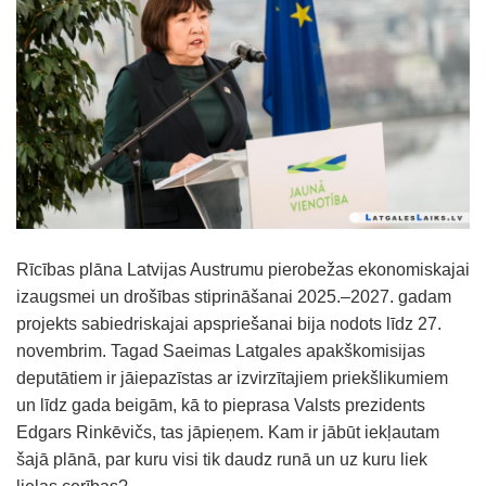
Rīcības plāna Latvijas Austrumu pierobežas ekonomiskajai
izaugsmei un drošības stiprināšanai 2025.–2027. gadam
projekts sabiedriskajai apspriešanai bija nodots līdz 27.
novembrim. Tagad Saeimas Latgales apakškomisijas
deputātiem ir jāiepazīstas ar izvirzītajiem priekšlikumiem
un līdz gada beigām, kā to pieprasa Valsts prezidents
Edgars Rinkēvičs, tas jāpieņem. Kam ir jābūt iekļautam
šajā plānā, par kuru visi tik daudz runā un uz kuru liek