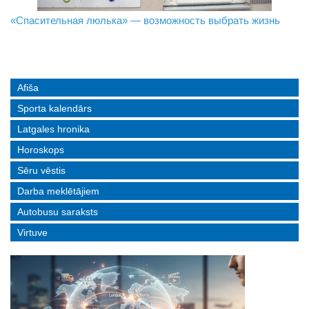
«Спасительная люлька» — возможность выбрать жизнь
В Даугавпилсе определили сильнейших в пляжном
Новое поколение пограничников: Даугавпилсское
волейболе
управление пополнили молодые специалисты
Afiša
Sporta kalendārs
Latgales hronika
Horoskops
Sēru vēstis
Darba meklētājiem
Autobusu saraksts
Virtuve