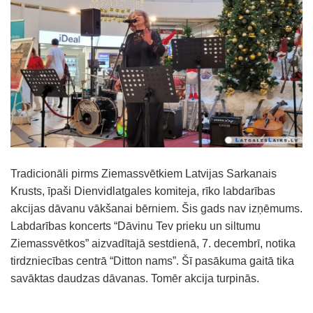
Tradicionāli pirms Ziemassvētkiem Latvijas Sarkanais
Krusts, īpaši Dienvidlatgales komiteja, rīko labdarības
akcijas dāvanu vākšanai bērniem. Šis gads nav izņēmums.
Labdarības koncerts “Dāvinu Tev prieku un siltumu
Ziemassvētkos” aizvadītajā sestdienā, 7. decembrī, notika
tirdzniecības centrā “Ditton nams”. Šī pasākuma gaitā tika
savāktas daudzas dāvanas. Tomēr akcija turpinās.