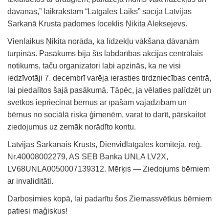
dāvanas,” laikrakstam “Latgales Laiks” sacīja Latvijas
Sarkanā Krusta padomes loceklis Ņikita Aleksejevs.
Vienlaikus Ņikita norāda, ka līdzekļu vākšana dāvanām
turpinās. Pasākums bija šīs labdarības akcijas centrālais
notikums, taču organizatori labi apzinās, ka ne visi
iedzīvotāji 7. decembrī varēja ierasties tirdzniecības centrā,
lai piedalītos šajā pasākumā. Tāpēc, ja vēlaties palīdzēt un
svētkos iepriecināt bērnus ar īpašām vajadzībām un
bērnus no sociālā riska ģimenēm, varat to darīt, pārskaitot
ziedojumus uz zemāk norādīto kontu.
Latvijas Sarkanais Krusts, Dienvidlatgales komiteja, reģ.
Nr.40008002279, AS SEB Banka UNLA LV2X,
LV68UNLA0050007139312. Mērķis — Ziedojums bērniem
ar invaliditāti.
Darbosimies kopā, lai padarītu šos Ziemassvētkus bērniem
patiesi maģiskus!