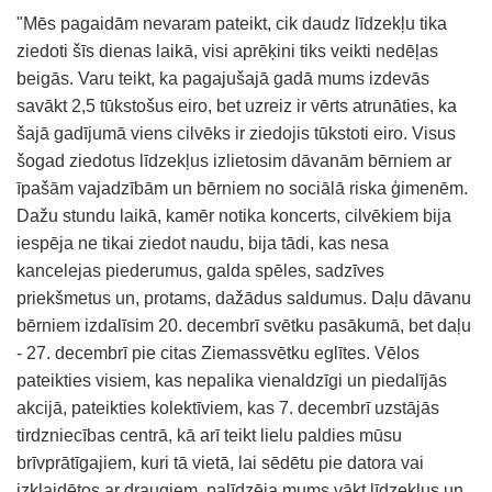
"Mēs pagaidām nevaram pateikt, cik daudz līdzekļu tika
ziedoti šīs dienas laikā, visi aprēķini tiks veikti nedēļas
beigās. Varu teikt, ka pagajušajā gadā mums izdevās
savākt 2,5 tūkstošus eiro, bet uzreiz ir vērts atrunāties, ka
šajā gadījumā viens cilvēks ir ziedojis tūkstoti eiro. Visus
šogad ziedotus līdzekļus izlietosim dāvanām bērniem ar
īpašām vajadzībām un bērniem no sociālā riska ģimenēm.
Dažu stundu laikā, kamēr notika koncerts, cilvēkiem bija
iespēja ne tikai ziedot naudu, bija tādi, kas nesa
kancelejas piederumus, galda spēles, sadzīves
priekšmetus un, protams, dažādus saldumus. Daļu dāvanu
bērniem izdalīsim 20. decembrī svētku pasākumā, bet daļu
- 27. decembrī pie citas Ziemassvētku eglītes. Vēlos
pateikties visiem, kas nepalika vienaldzīgi un piedalījās
akcijā, pateikties kolektīviem, kas 7. decembrī uzstājās
tirdzniecības centrā, kā arī teikt lielu paldies mūsu
brīvprātīgajiem, kuri tā vietā, lai sēdētu pie datora vai
izklaidētos ar draugiem, palīdzēja mums vākt līdzekļus un