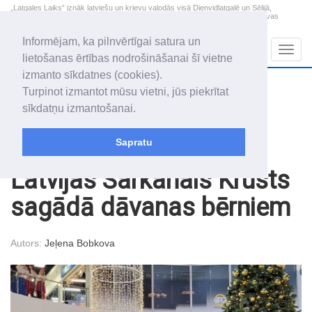
„Latgales Laiks” iznāk latviešu un krievu valodās visā Dienvidlatgalē un Sēlijā,
„Latgales Laiks” latviešu valodā aptver Daugavpils valstspilsētu, Augšdaugavas
novadu un apkārtējos novadus un pilsētas.
Informējam, ka pilnvērtīgai satura un
Sadaļas
Navig
lietošanas ērtības nodrošināšanai šī vietne
izmanto sīkdatnes (cookies).
2026. gada 9. augusts
+18.9
°C
Turpinot izmantot mūsu vietni, jūs piekrītat
Svētdiena
skaidrs laiks
sīkdatņu izmantošanai.
Genovefa, Genoveva, Madara
Sapratu
Raksti
Attīstīta Latgale
Latvijas Sarkanais Krusts
sagādā dāvanas bērniem
Autors:
Jeļena Bobkova