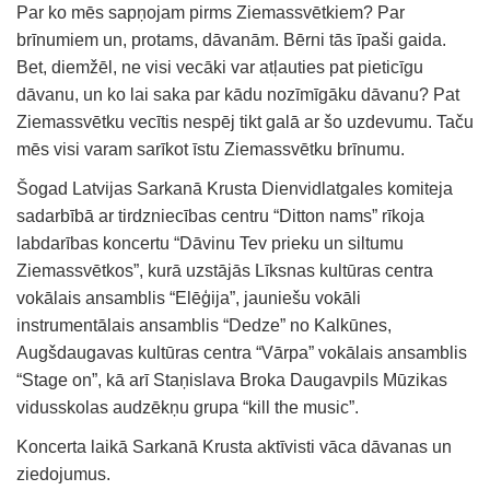
Par ko mēs sapņojam pirms Ziemassvētkiem? Par
brīnumiem un, protams, dāvanām. Bērni tās īpaši gaida.
Bet, diemžēl, ne visi vecāki var atļauties pat pieticīgu
dāvanu, un ko lai saka par kādu nozīmīgāku dāvanu? Pat
Ziemassvētku vecītis nespēj tikt galā ar šo uzdevumu. Taču
mēs visi varam sarīkot īstu Ziemassvētku brīnumu.
Šogad Latvijas Sarkanā Krusta Dienvidlatgales komiteja
sadarbībā ar tirdzniecības centru “Ditton nams” rīkoja
labdarības koncertu “Dāvinu Tev prieku un siltumu
Ziemassvētkos”, kurā uzstājās Līksnas kultūras centra
vokālais ansamblis “Elēģija”, jauniešu vokāli
instrumentālais ansamblis “Dedze” no Kalkūnes,
Augšdaugavas kultūras centra “Vārpa” vokālais ansamblis
“Stage on”, kā arī Staņislava Broka Daugavpils Mūzikas
vidusskolas audzēkņu grupa “kill the music”.
Koncerta laikā Sarkanā Krusta aktīvisti vāca dāvanas un
ziedojumus.