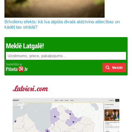
Brīvdienu efekts: kā īsa atpūta divatā atdzīvina attiecības un
kādēļ tas strādā?