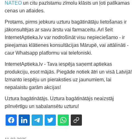
NATEO
un citu pazīstamu zīmolu klāsts un ļoti patīkamas
cenas un atlaides.
Protams, pirms jebkuru uzturu bagātinātāju lietošanas ir
jākonsultējas ar savu ārstu vai farmaceitu. Arī šeit
InternetAptieka.lv var nodrošināt visu nepieciešamo - ir
pieejamas klātienes konsultācijas Mārupē, vai attālināti -
caur Whatsapp platformu vai telefoniski.
InternetAptieka.lv - Tava iespēja saņemt aptiekas
produkciju, esot mājās. Piegāde notiek ātri un visā Latvijā!
Izmanto iespēju un pieraksties uz jaunumiem, lai
nepalaistu garām akcijas!
Uztura bagātinātājs. Uztura bagātinātājs neaizstāj
pilnvērtīgu un sabalansētu uzturu!