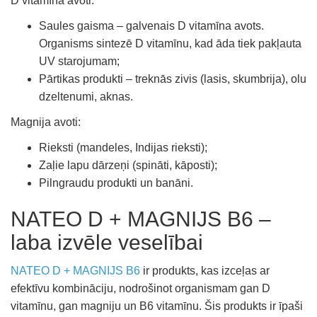
D vitamīna avoti:
Saules gaisma – galvenais D vitamīna avots.
Organisms sintezē D vitamīnu, kad āda tiek pakļauta
UV starojumam;
Pārtikas produkti – treknās zivis (lasis, skumbrija), olu
dzeltenumi, aknas.
Magnija avoti:
Rieksti (mandeles, Indijas rieksti);
Zaļie lapu dārzeņi (spināti, kāposti);
Pilngraudu produkti un banāni.
NATEO D + MAGNIJS B6 –
laba izvēle veselībai
NATEO D + MAGNIJS B6
ir produkts, kas izceļas ar
efektīvu kombināciju, nodrošinot organismam gan D
vitamīnu, gan magniju un B6 vitamīnu. Šis produkts ir īpaši