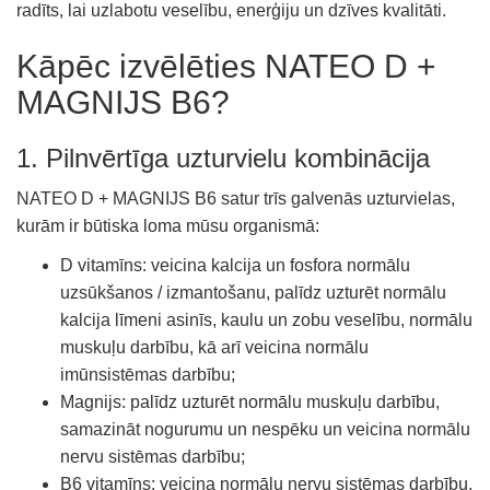
radīts, lai uzlabotu veselību, enerģiju un dzīves kvalitāti.
Kāpēc izvēlēties NATEO D +
MAGNIJS B6?
1. Pilnvērtīga uzturvielu kombinācija
NATEO D + MAGNIJS B6 satur trīs galvenās uzturvielas,
kurām ir būtiska loma mūsu organismā:
D vitamīns: veicina kalcija un fosfora normālu
uzsūkšanos / izmantošanu, palīdz uzturēt normālu
kalcija līmeni asinīs, kaulu un zobu veselību, normālu
muskuļu darbību, kā arī veicina normālu
imūnsistēmas darbību;
Magnijs: palīdz uzturēt normālu muskuļu darbību,
samazināt nogurumu un nespēku un veicina normālu
nervu sistēmas darbību;
B6 vitamīns: veicina normālu nervu sistēmas darbību,