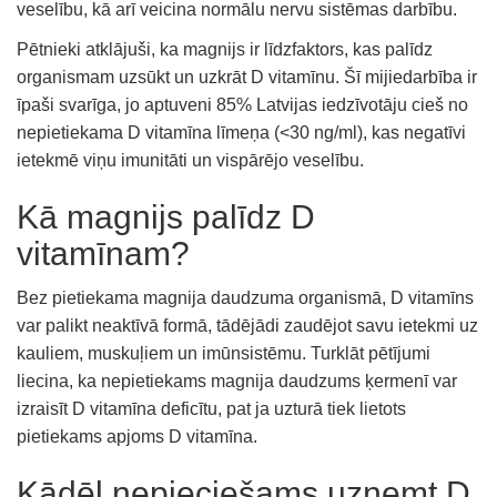
veselību, kā arī veicina normālu nervu sistēmas darbību.
Pētnieki atklājuši, ka magnijs ir līdzfaktors, kas palīdz
organismam uzsūkt un uzkrāt D vitamīnu. Šī mijiedarbība ir
īpaši svarīga, jo aptuveni 85% Latvijas iedzīvotāju cieš no
nepietiekama D vitamīna līmeņa (<30 ng/ml), kas negatīvi
ietekmē viņu imunitāti un vispārējo veselību.
Kā magnijs palīdz D
vitamīnam?
Bez pietiekama magnija daudzuma organismā, D vitamīns
var palikt neaktīvā formā, tādējādi zaudējot savu ietekmi uz
kauliem, muskuļiem un imūnsistēmu. Turklāt pētījumi
liecina, ka nepietiekams magnija daudzums ķermenī var
izraisīt D vitamīna deficītu, pat ja uzturā tiek lietots
pietiekams apjoms D vitamīna.
Kādēļ nepieciešams uzņemt D