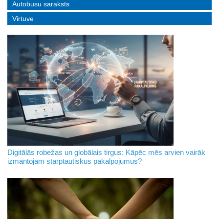
Autobusu saraksts
Virtuve
Digitālās robežas un globālais tirgus: Kāpēc mēs arvien vairāk
izmantojam starptautiskus pakalpojumus?