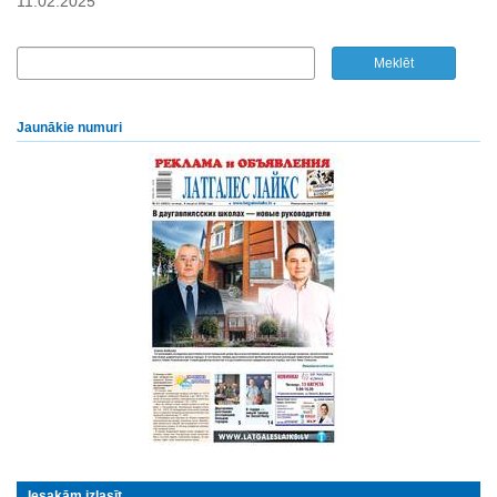
11.02.2025
Jaunākie numuri
Iesakām izlasīt