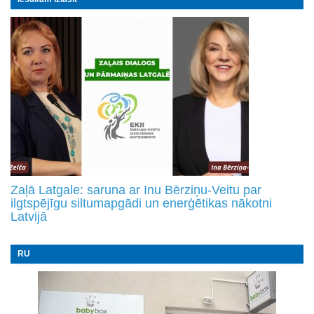
Zaļā Latgale: saruna ar Inu Bērziņu-Veitu par
ilgtspējīgu siltumapgādi un enerģētikas nākotni
Latvijā
RU