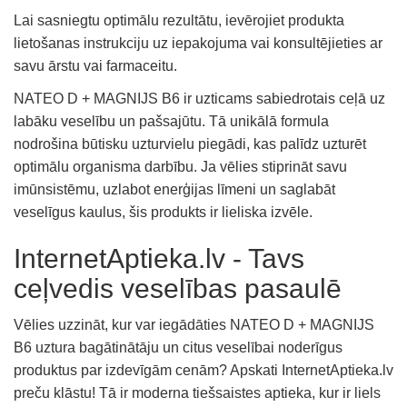
Lai sasniegtu optimālu rezultātu, ievērojiet produkta
lietošanas instrukciju uz iepakojuma vai konsultējieties ar
savu ārstu vai farmaceitu.
NATEO D + MAGNIJS B6 ir uzticams sabiedrotais ceļā uz
labāku veselību un pašsajūtu. Tā unikālā formula
nodrošina būtisku uzturvielu piegādi, kas palīdz uzturēt
optimālu organisma darbību. Ja vēlies stiprināt savu
imūnsistēmu, uzlabot enerģijas līmeni un saglabāt
veselīgus kaulus, šis produkts ir lieliska izvēle.
InternetAptieka.lv - Tavs
ceļvedis veselības pasaulē
Vēlies uzzināt, kur var iegādāties NATEO D + MAGNIJS
B6 uztura bagātinātāju un citus veselībai noderīgus
produktus par izdevīgām cenām? Apskati InternetAptieka.lv
preču klāstu! Tā ir moderna tiešsaistes aptieka, kur ir liels