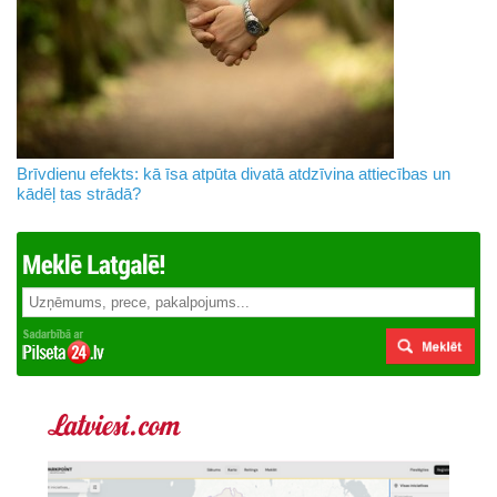
Brīvdienu efekts: kā īsa atpūta divatā atdzīvina attiecības un
kādēļ tas strādā?