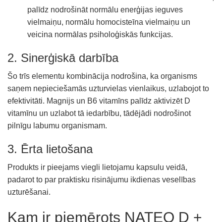
palīdz nodrošināt normālu enerģijas ieguves
vielmaiņu, normālu homocisteīna vielmaiņu un
veicina normālas psiholoģiskās funkcijas.
2. Sinerģiskā darbība
Šo trīs elementu kombinācija nodrošina, ka organisms
saņem nepieciešamās uzturvielas vienlaikus, uzlabojot to
efektivitāti. Magnijs un B6 vitamīns palīdz aktivizēt D
vitamīnu un uzlabot tā iedarbību, tādējādi nodrošinot
pilnīgu labumu organismam.
3. Ērta lietošana
Produkts ir pieejams viegli lietojamu kapsulu veidā,
padarot to par praktisku risinājumu ikdienas veselības
uzturēšanai.
Kam ir piemērots NATEO D +