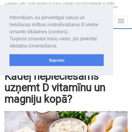
„Latgales Laiks” iznāk latviešu un krievu valodās visā Dienvidlatgalē un Sēlijā,
„Latgales Laiks” latviešu valodā aptver Daugavpils valstspilsētu, Augšdaugavas
novadu un apkārtējos novadus un pilsētas.
Informējam, ka pilnvērtīgai satura un
Sadaļas
Navig
lietošanas ērtības nodrošināšanai šī vietne
izmanto sīkdatnes (cookies).
2026. gada 7. augusts
+20.2
°C
Turpinot izmantot mūsu vietni, jūs piekrītat
Piektdiena
apmācies
sīkdatņu izmantošanai.
Alfrēds, Fredis, Madars
Sapratu
Raksti
Noderīgi
Kādēļ nepieciešams
uzņemt D vitamīnu un
magniju kopā?