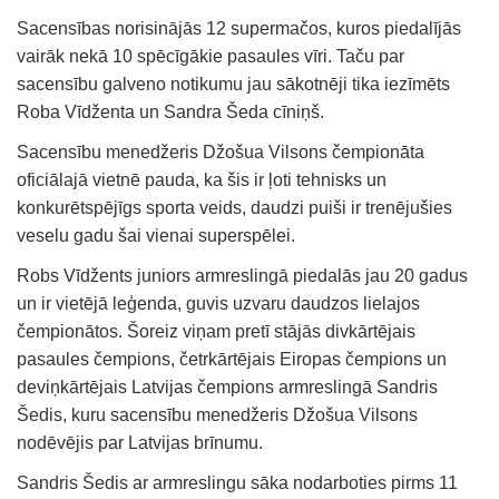
Sacensības norisinājās 12 supermačos, kuros piedalījās
vairāk nekā 10 spēcīgākie pasaules vīri. Taču par
sacensību galveno notikumu jau sākotnēji tika iezīmēts
Roba Vīdženta un Sandra Šeda cīniņš.
Sacensību menedžeris Džošua Vilsons čempionāta
oficiālajā vietnē pauda, ka šis ir ļoti tehnisks un
konkurētspējīgs sporta veids, daudzi puiši ir trenējušies
veselu gadu šai vienai superspēlei.
Robs Vīdžents juniors armreslingā piedalās jau 20 gadus
un ir vietējā leģenda, guvis uzvaru daudzos lielajos
čempionātos. Šoreiz viņam pretī stājās divkārtējais
pasaules čempions, četrkārtējais Eiropas čempions un
deviņkārtējais Latvijas čempions armreslingā Sandris
Šedis, kuru sacensību menedžeris Džošua Vilsons
nodēvējis par Latvijas brīnumu.
Sandris Šedis ar armreslingu sāka nodarboties pirms 11