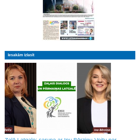
Iesakām izlasīt
Zaļā Latgale: saruna ar Inu Bērziņu-Veitu par