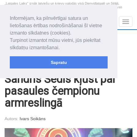
„Latgales Laiks” iznāk latviešu un krievu valodās visā Dienvidlatgalē un Sēlijā,
„Latgales Laiks” latviešu valodā aptver Daugavpils valstspilsētu, Augšdaugavas
novadu un apkārtējos novadus un pilsētas.
Informējam, ka pilnvērtīgai satura un
Sadaļas
Navig
lietošanas ērtības nodrošināšanai šī vietne
izmanto sīkdatnes (cookies).
2026. gada 7. augusts
+21.7
°C
Turpinot izmantot mūsu vietni, jūs piekrītat
Piektdiena
daļēji mākoņains
sīkdatņu izmantošanai.
Alfrēds, Fredis, Madars
Sapratu
Raksti
Kultūra
Sandris Šedis kļūst par
pasaules čempionu
armreslingā
Autors:
Ivars Soikāns