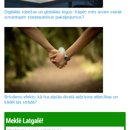
Digitālās robežas un globālais tirgus: Kāpēc mēs arvien vairāk
izmantojam starptautiskus pakalpojumus?
Brīvdienu efekts: kā īsa atpūta divatā atdzīvina attiecības un
kādēļ tas strādā?