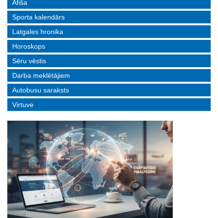
Afiša
Sporta kalendārs
Latgales hronika
Horoskops
Sēru vēstis
Darba meklētājiem
Autobusu saraksts
Virtuve