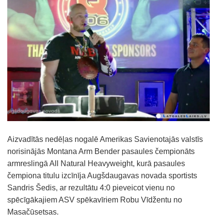
Aizvadītās nedēļas nogalē Amerikas Savienotajās valstīs
norisinājās Montana Arm Bender pasaules čempionāts
armreslingā All Natural Heavyweight, kurā pasaules
čempiona titulu izcīnīja Augšdaugavas novada sportists
Sandris Šedis, ar rezultātu 4:0 pieveicot vienu no
spēcīgākajiem ASV spēkavīriem Robu Vīdžentu no
Masačūsetsas.