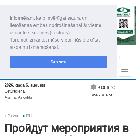
Informējam, ka pilnvērtīgai satura un
lietošanas ērtības nodrošināšanai šī vietne
izmanto sīkdatnes (cookies).
Turpinot izmantot mūsu vietni, jūs piekrītat
sīkdatņu izmantošanai.
„Latgales Laiks” iznāk latviešu un krievu valodās visā Dienvidlatgalē un Sēlijā,
„Latgales Laiks” latviešu valodā aptver Daugavpils valstspilsētu, Augšdaugavas
novadu un apkārtējos novadus un pilsētas.
Sapratu
Sadaļas
Navig
2026. gada 6. augusts
+19.6
°C
Ceturtdiena
skaidrs laiks
Aisma, Askolds
Raksti
RU
Пройдут мероприятия в