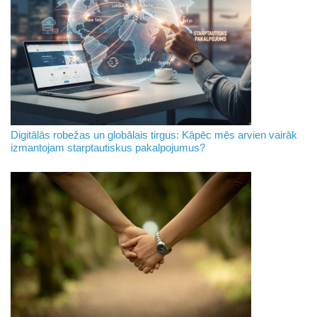
Digitālās robežas un globālais tirgus: Kāpēc mēs arvien vairāk
izmantojam starptautiskus pakalpojumus?