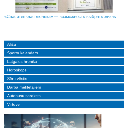
«Спасительная люлька» — возможность выбрать жизнь
В Даугавпилсе определили сильнейших в пляжном
Новое поколение пограничников: Даугавпилсское
волейболе
управление пополнили молодые специалисты
Afiša
Sporta kalendārs
Latgales hronika
Horoskops
Sēru vēstis
Darba meklētājiem
Autobusu saraksts
Virtuve