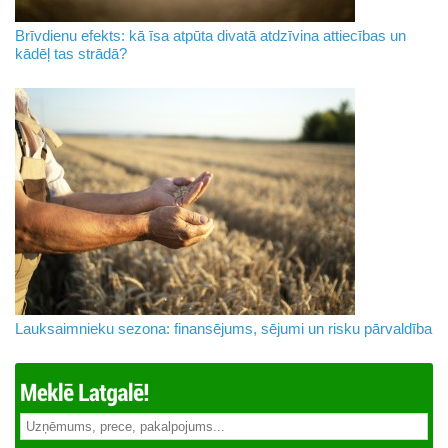
Brīvdienu efekts: kā īsa atpūta divatā atdzīvina attiecības un
kādēļ tas strādā?
Lauksaimnieku sezona: finansējums, sējumi un risku pārvaldība