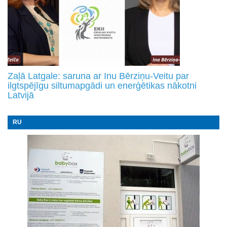
Zaļā Latgale: saruna ar Inu Bērziņu-Veitu par
ilgtspējīgu siltumapgādi un enerģētikas nākotni
Latvijā
RU