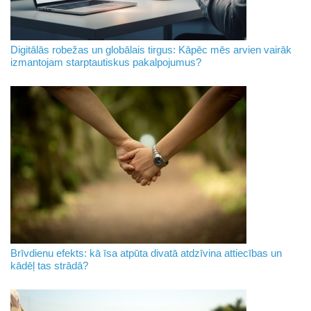
Digitālās robežas un globālais tirgus: Kāpēc mēs arvien vairāk
izmantojam starptautiskus pakalpojumus?
Brīvdienu efekts: kā īsa atpūta divatā atdzīvina attiecības un
kādēļ tas strādā?