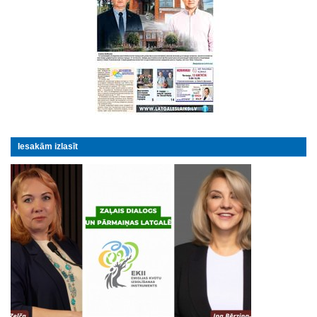
Iesakām izlasīt