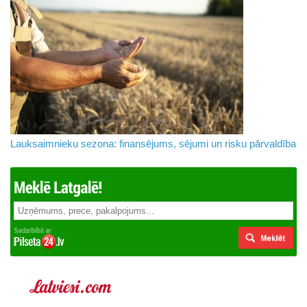
Lauksaimnieku sezona: finansējums, sējumi un risku pārvaldība