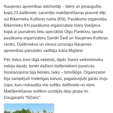
Naujenes apvienības iedzīvotāji -- bērni un pieaugušie,
kopā 23 dalībnieki, sacentās makšķerēšanas prasmē dīķī
aiz Biķernieku Kultūras nama (KN). Pasākumu organizēja
Biķernieku KN pasākuma organizatore Ināra Vasiļjeva
kopā ar jaunatnes lietu speciālisti Olgu Pankovu, sporta
pasākumu organizatoru Sandri Šedi un Naujenes Kultūras
centru. Dalībniekus un viesus uzrunāja Naujenes
apvienības pārvaldes vadītāja Ināra Miglāne.
Pēc lietus zivis lāgā neķērās, tāpēc šoreiz veiksminieku
nebija daudz, tomēr dažiem dalībniekiem paveicās.
Noskaņojums bija lielisks, laiks -- brīnišķīgs. Organizatori
bija sarūpējuši noderīgas balvas, pagatavojuši gardu zivju
zupu, kuru nobaudīja visi svētku dalībnieki un viesi.
Makšķerēšanas svētkos uzstājās deju grupa no
Daugavpils “NDanc”.