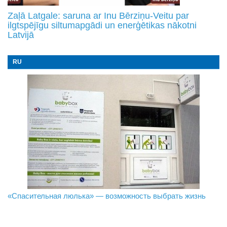
Zaļā Latgale: saruna ar Inu Bērziņu-Veitu par
ilgtspējīgu siltumapgādi un enerģētikas nākotni
Latvijā
RU
«Спасительная люлька» — возможность выбрать жизнь
В Даугавпилсе определили сильнейших в пляжном
Новое поколение пограничников: Даугавпилсское
волейболе
управление пополнили молодые специалисты