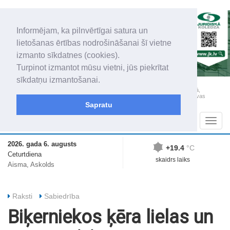
Informējam, ka pilnvērtīgai satura un
lietošanas ērtības nodrošināšanai šī vietne
izmanto sīkdatnes (cookies).
Turpinot izmantot mūsu vietni, jūs piekrītat
sīkdatņu izmantošanai.
„Latgales Laiks” iznāk latviešu un krievu valodās visā Dienvidlatgalē un Sēlijā,
„Latgales Laiks” latviešu valodā aptver Daugavpils valstspilsētu, Augšdaugavas
novadu un apkārtējos novadus un pilsētas.
Sapratu
Sadaļas
Navig
2026. gada 6. augusts
+19.4
°C
Ceturtdiena
skaidrs laiks
Aisma, Askolds
Raksti
Sabiedrība
Biķerniekos ķēra lielas un