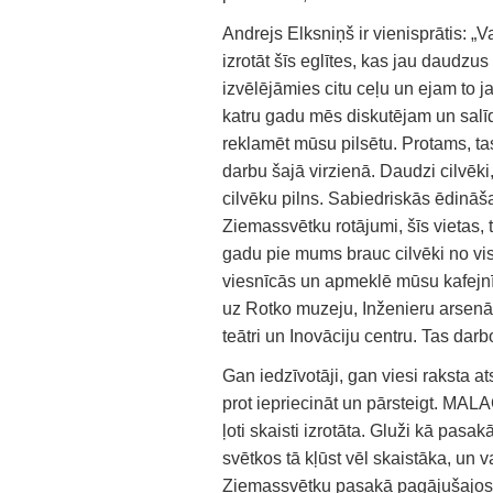
Andrejs Elksniņš ir vienisprātis: „V
izrotāt šīs eglītes, kas jau daudzus
izvēlējāmies citu ceļu un ejam to 
katru gadu mēs diskutējam un salīd
reklamēt mūsu pilsētu. Protams, tas
darbu šajā virzienā. Daudzi cilvēki,
cilvēku pilns. Sabiedriskās ēdināša
Ziemassvētku rotājumi, šīs vietas, 
gadu pie mums brauc cilvēki no vis
viesnīcās un apmeklē mūsu kafejnī
uz Rotko muzeju, Inženieru arsen
teātri un Inovāciju centru. Tas darb
Gan iedzīvotāji, gan viesi raksta
prot iepriecināt un pārsteigt. MAL
ļoti skaisti izrotāta. Gluži kā pasak
svētkos tā kļūst vēl skaistāka, un v
Ziemassvētku pasakā pagājušajos 