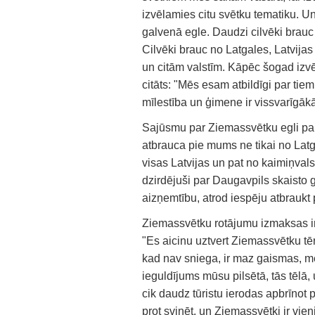
izvēlamies citu svētku tematiku. Un 
galvenā egle. Daudzi cilvēki brauc
Cilvēki brauc no Latgales, Latvijas
un citām valstīm. Kāpēc šogad izvē
citāts: "Mēs esam atbildīgi par tie
mīlestība un ģimene ir vissvarīgākā
Sajūsmu par Ziemassvētku egli paud
atbrauca pie mums ne tikai no Latga
visas Latvijas un pat no kaimiņvals
dzirdējuši par Daugavpils skaisto 
aizņemtību, atrod iespēju atbraukt
Ziemassvētku rotājumu izmaksas ir 
"Es aicinu uztvert Ziemassvētku tēr
kad nav sniega, ir maz gaismas, mēs
ieguldījums mūsu pilsētā, tās tēlā
cik daudz tūristu ierodas apbrīnot 
prot svinēt, un Ziemassvētki ir vie