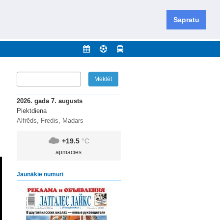
iešu un krievu valodās visā Dienvidlatgalē un Sēlijā,
daugavas novadu un apkārtējos novadus un pilsētas.
Sapratu
nājumi
Arhīvs
Kontakti
2026. gada 7. augusts
Piektdiena
Alfrēds, Fredis, Madars
+19.5
°C
apmācies
Jaunākie numuri