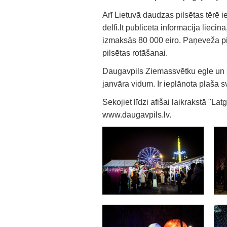
Arī Lietuvā daudzas pilsētas tērē 
delfi.lt publicētā informācija lieci
izmaksās 80 000 eiro. Paņeveža pie
pilsētas rotāšanai.
Daugavpils Ziemassvētku egle un s
janvāra vidum. Ir ieplānota plaša
Sekojiet līdzi afišai laikrakstā "La
www.daugavpils.lv.