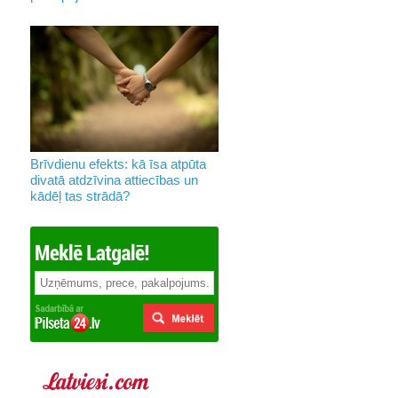
Brīvdienu efekts: kā īsa atpūta
divatā atdzīvina attiecības un
kādēļ tas strādā?