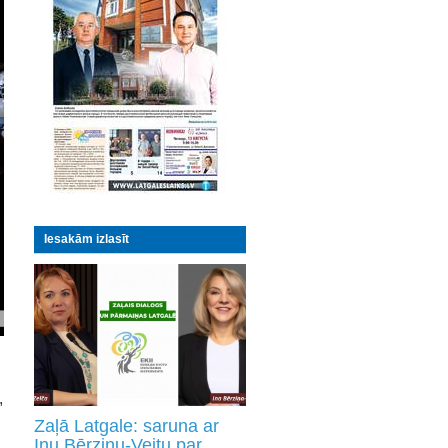
Iesakām izlasīt
,
Zaļā Latgale: saruna ar
Inu Bērziņu-Veitu par