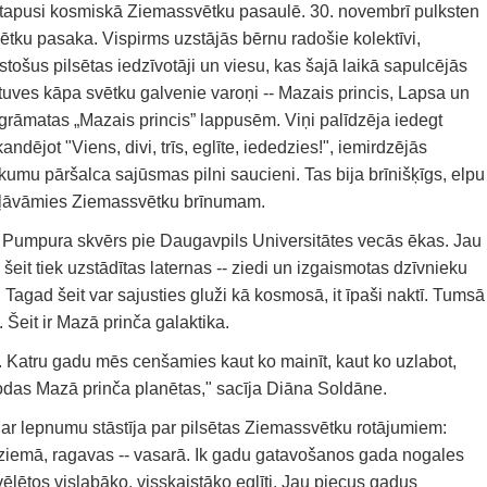
tapusi kosmiskā Ziemassvētku pasaulē. 30. novembrī pulksten
ku pasaka. Vispirms uzstājās bērnu radošie kolektīvi,
tošus pilsētas iedzīvotāji un viesu, kas šajā laikā sapulcējās
uves kāpa svētku galvenie varoņi -- Mazais princis, Lapsa un
 grāmatas „Mazais princis” lappusēm. Viņi palīdzēja iedegt
dējot "Viens, divi, trīs, eglīte, iededzies!", iemirdzējās
kumu pāršalca sajūsmas pilni saucieni. Tas bija brīnišķīgs, elpu
si ļāvāmies Ziemassvētku brīnumam.
a Pumpura skvērs pie Daugavpils Universitātes vecās ēkas. Jau
eit tiek uzstādītas laternas -- ziedi un izgaismotas dzīvnieku
 Tagad šeit var sajusties gluži kā kosmosā, it īpaši naktī. Tumsā
Šeit ir Mazā prinča galaktika.
. Katru gadu mēs cenšamies kaut ko mainīt, kaut ko uzlabot,
das Mazā prinča planētas," sacīja Diāna Soldāne.
ar lepnumu stāstīja par pilsētas Ziemassvētku rotājumiem:
si ziemā, ragavas -- vasarā. Ik gadu gatavošanos gada nogales
ēlētos vislabāko, visskaistāko eglīti. Jau piecus gadus