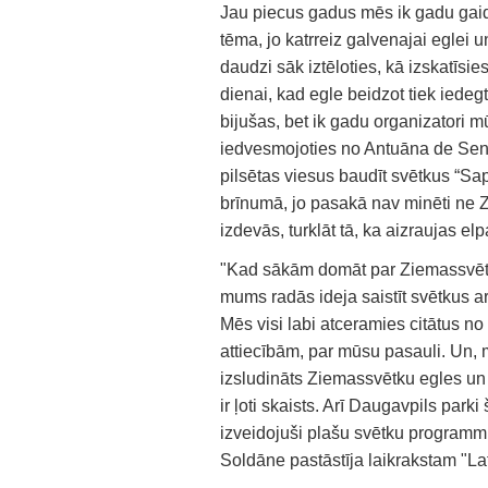
Jau piecus gadus mēs ik gadu gai
tēma, jo katrreiz galvenajai eglei un
daudzi sāk iztēloties, kā izskatīsie
dienai, kad egle beidzot tiek iedeg
bijušas, bet ik gadu organizatori 
iedvesmojoties no Antuāna de Sent
pilsētas viesus baudīt svētkus “S
brīnumā, jo pasakā nav minēti ne 
izdevās, turklāt tā, ka aizraujas elp
"Kad sākām domāt par Ziemassvētku 
mums radās ideja saistīt svētkus a
Mēs visi labi atceramies citātus no
attiecībām, par mūsu pasauli. Un, m
izsludināts Ziemassvētku egles un 
ir ļoti skaists. Arī Daugavpils park
izveidojuši plašu svētku programmu
Soldāne pastāstīja laikrakstam "La