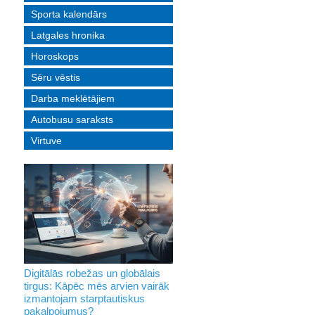
Sporta kalendārs
Latgales hronika
Horoskops
Sēru vēstis
Darba meklētājiem
Autobusu saraksts
Virtuve
Digitālās robežas un globālais
tirgus: Kāpēc mēs arvien vairāk
izmantojam starptautiskus
pakalpojumus?