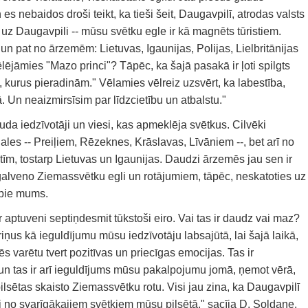
es nebaidos droši teikt, ka tieši šeit, Daugavpilī, atrodas valsts
 uz Daugavpili -- mūsu svētku egle ir kā magnēts tūristiem.
 un pat no ārzemēm: Lietuvas, Igaunijas, Polijas, Lielbritānijas
lējāmies "Mazo princi"? Tāpēc, ka šajā pasakā ir ļoti spilgts
m, kurus pieradinām." Vēlamies vēlreiz uzsvērt, ka labestība,
. Un neaizmirsīsim par līdzcietību un atbalstu."
a iedzīvotāji un viesi, kas apmeklēja svētkus. Cilvēki
les -- Preiļiem, Rēzeknes, Krāslavas, Līvāniem --, bet arī no
tīm, tostarp Lietuvas un Igaunijas. Daudzi ārzemēs jau sen ir
galveno Ziemassvētku egli un rotājumiem, tāpēc, neskatoties uz
 pie mums.
aptuveni septiņdesmit tūkstoši eiro. Vai tas ir daudz vai maz?
iņus kā ieguldījumu mūsu iedzīvotāju labsajūtā, lai šajā laikā,
 varētu tvert pozitīvas un priecīgas emocijas. Tas ir
, un tas ir arī ieguldījums mūsu pakalpojumu jomā, ņemot vērā,
pilsētas skaisto Ziemassvētku rotu. Visi jau zina, ka Daugavpilī
ni no svarīgākajiem svētkiem mūsu pilsētā," sacīja D. Soldane.