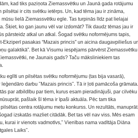
dām, kad tiks paziņota Ziemassvētku un Jaunā gada rotājumu
 pilsētai ir cits svētku ietērps. Un, kad tēma jau ir zināma,
s mūsu lielā Ziemassvētku egle. Tas turpinās līdz pat lielajai
ta. Šķiet, ko gan jaunu vēl var izdomāt? Tik daudz tēmas jau ir
mūs pārsteidz atkal un atkal. Šogad svētku noformējums tapis,
-Ekziperī pasakas “Mazais princis” un aicina daugavpiliešus u
apņu galaktikā”. Bet kā Visumu iespējams pārvērst Ziemassvētku
Ziemassvētki, ne Jaunais gads? Taču māksliniekiem tas
a.
eglīti un pilsētas svētku noformējumu (tas bija vasarā),
r leģendāro darbu "Mazais princis". Tā ir ļoti pamācoša grāmata
 tās par atbildību par tiem, kurus esam pieradinājuši, par cilvēku
ūsuprāt, pašlaik šī tēma ir īpaši aktuāla. Pēc tam tika
pilsētas centra rotājumu metu konkurss. Un rezultāts, manuprāt
i šogad izskatās mazliet citādāk. Bet tas vēl nav viss. Mēs esam
, kurai ir vienots vadmotīvs," Vienības nama vadītāja Diāna
tgales Laiks".