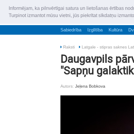
Informējam, ka pilnvērtīgai satura un lietošanas ērtības nod
Turpinot izmantot mūsu vietni, jūs piekrītat sīkdatņu izmant
Sabiedrība
Izglītība
Kultūra
Dv
Raksti
Latgale - stipras saknes Lat
Daugavpils pār
"Sapņu galaktik
Autors:
Jeļena Bobkova