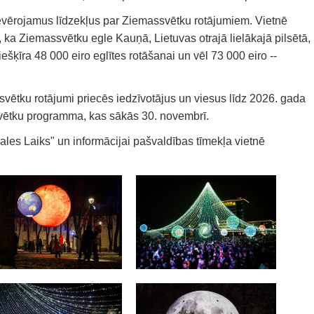
ievērojamus līdzekļus par Ziemassvētku rotājumiem. Vietnē
na, ka Ziemassvētku egle Kauņā, Lietuvas otrajā lielākajā pilsētā,
šķīra 48 000 eiro eglītes rotāšanai un vēl 73 000 eiro --
vētku rotājumi priecēs iedzīvotājus un viesus līdz 2026. gada
 svētku programma, kas sākās 30. novembrī.
tgales Laiks" un informācijai pašvaldības tīmekļa vietnē