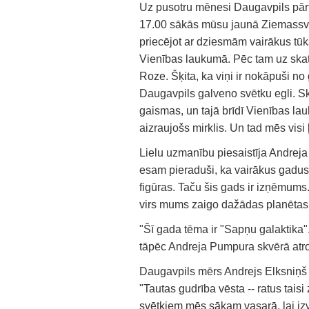
Uz pusotru mēnesi Daugavpils pār
17.00 sākās mūsu jaunā Ziemassvēt
priecējot ar dziesmām vairākus tūks
Vienības laukumā. Pēc tam uz skat
Roze. Šķita, ka viņi ir nokāpuši no
Daugavpils galveno svētku egli. Skan
gaismas, un tajā brīdī Vienības lau
aizraujošs mirklis. Un tad mēs vi
Lielu uzmanību piesaistīja Andrej
esam pieraduši, ka vairākus gadus š
figūras. Taču šis gads ir izņēmums.
virs mums zaigo dažādas planētas. 
"Šī gada tēma ir "Sapņu galaktika"
tāpēc Andreja Pumpura skvērā atro
Daugavpils mērs Andrejs Elksniņš 
"Tautas gudrība vēsta -- ratus tai
svētkiem mēs sākam vasarā, lai izv