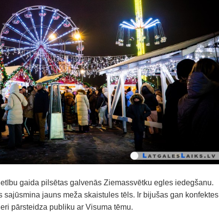
ietību gaida pilsētas galvenās Ziemassvētku egles iedegšanu.
s sajūsmina jauns meža skaistules tēls. Ir bijušas gan konfektes
neri pārsteidza publiku ar Visuma tēmu.