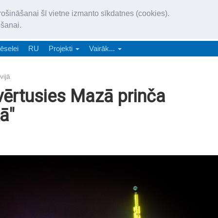
„Latgales Laiks” iznāk latv
rošināšanai šī vietne izmanto sīkdatnes (cookies).
„Latgales Laiks” latviešu valodā aptver Daugavpils valstspilsētu, Augš
ošanai.
e-abonēšana
Abonēšana
Reklāma
Sludi
ēselei
RU
Projekti
Vairāk...
vijā
vērtusies Mazā prinča
ā"