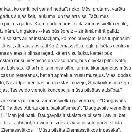
ar kaut ko darīt, bet var arī nedarīt neko. Mēs, protams, varētu
 gadus slejas šeit, laukumā, un tas arī viss. Taču mēs
jau piecus gadus. Katru gadu mums ir cita Ziemassvētku eglīte,
zinām. Un gaidas -- kas būs šoreiz -- zināmā mērā palīdz
 ir saistīts arī ar instalācijām, ko mēs būvējam. Mēs turpināsim
 tūristi, atbrauc apskatīt šo Ziemassvētku egli, pilsētas centrs ir
nas vietas ir pilnas tagad, kā arī visu laiku, kamēr būs
tostarp mūsu viesnīcas un viesu nami, būs cilvēku pilni. Katru
as Latvijas, kā arī no kaimiņvalstīm, kuri ne tikai apmetas mūsu
cas un restorānus, bet arī apmeklē mūsu muzejus. Viesi dodas
ālu, Novadpētniecības un mākslas muzeju, Šmakovkas muzeju,
ojas. Tas veido vienotu koncepciju mūsu pilsētas attīstībai."
 atsauksmes par mūsu Ziemassvētku galveno egli: "Daugavpils
AČI! Paldies! Atbrauksim, paskatīsimies", "Daugavpils vienmēr ir
ā!", "Man ļoti patīk! Daugavpils ir skaistākā pilsēta Latvijā, bet
ar tikai apbrīnot, kā viņiem izdevās visu pilsētu pārvērst īstā
Ziemassvētkos", "Mūsu pilsēta Ziemassvētkos ir pasaka”.