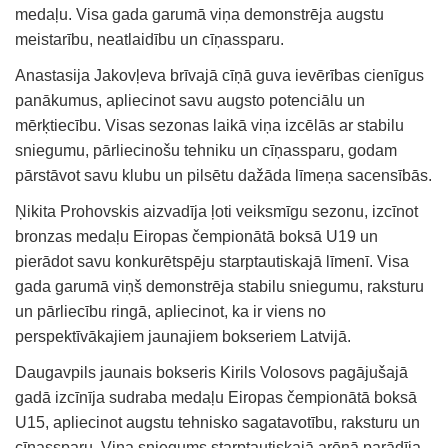
medaļu. Visa gada garumā viņa demonstrēja augstu
meistarību, neatlaidību un cīņassparu.
Anastasija Jakovļeva brīvajā cīņā guva ievērības cienīgus
panākumus, apliecinot savu augsto potenciālu un
mērķtiecību. Visas sezonas laikā viņa izcēlās ar stabilu
sniegumu, pārliecinošu tehniku un cīņassparu, godam
pārstāvot savu klubu un pilsētu dažāda līmeņa sacensībās.
Ņikita Prohovskis aizvadīja ļoti veiksmīgu sezonu, izcīnot
bronzas medaļu Eiropas čempionātā boksā U19 un
pierādot savu konkurētspēju starptautiskajā līmenī. Visa
gada garumā viņš demonstrēja stabilu sniegumu, raksturu
un pārliecību ringā, apliecinot, ka ir viens no
perspektīvākajiem jaunajiem bokseriem Latvijā.
Daugavpils jaunais bokseris Kirils Volosovs pagājušajā
gadā izcīnīja sudraba medaļu Eiropas čempionātā boksā
U15, apliecinot augstu tehnisko sagatavotību, raksturu un
cīņassparu. Viņa sniegums starptautiskajā arēnā parādīja,