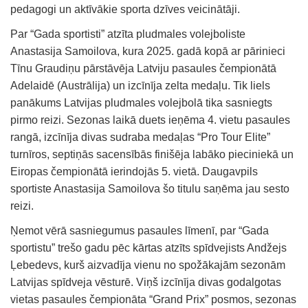
pedagogi un aktīvākie sporta dzīves veicinātāji.
Par “Gada sportisti” atzīta pludmales volejboliste
Anastasija Samoilova, kura 2025. gadā kopā ar pārinieci
Tīnu Graudiņu pārstāvēja Latviju pasaules čempionātā
Adelaidē (Austrālija) un izcīnīja zelta medaļu. Tik liels
panākums Latvijas pludmales volejbolā tika sasniegts
pirmo reizi. Sezonas laikā duets ieņēma 4. vietu pasaules
rangā, izcīnīja divas sudraba medaļas “Pro Tour Elite”
turnīros, septiņās sacensībās finišēja labāko pieciniekā un
Eiropas čempionātā ierindojās 5. vietā. Daugavpils
sportiste Anastasija Samoilova šo titulu saņēma jau sesto
reizi.
Ņemot vērā sasniegumus pasaules līmenī, par “Gada
sportistu” trešo gadu pēc kārtas atzīts spīdvejists Andžejs
Ļebedevs, kurš aizvadīja vienu no spožākajām sezonām
Latvijas spīdveja vēsturē. Viņš izcīnīja divas godalgotas
vietas pasaules čempionāta “Grand Prix” posmos, sezonas