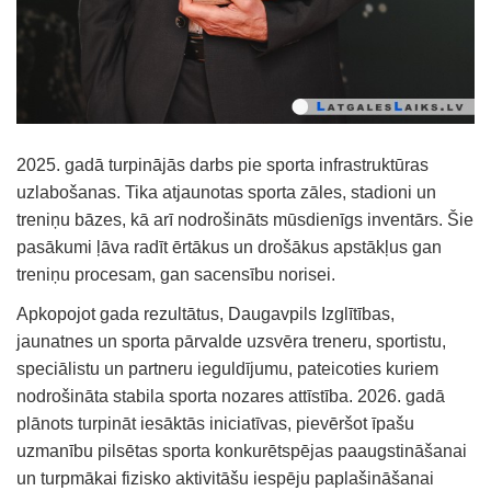
2025. gadā turpinājās darbs pie sporta infrastruktūras
uzlabošanas. Tika atjaunotas sporta zāles, stadioni un
treniņu bāzes, kā arī nodrošināts mūsdienīgs inventārs. Šie
pasākumi ļāva radīt ērtākus un drošākus apstākļus gan
treniņu procesam, gan sacensību norisei.
Apkopojot gada rezultātus, Daugavpils Izglītības,
jaunatnes un sporta pārvalde uzsvēra treneru, sportistu,
speciālistu un partneru ieguldījumu, pateicoties kuriem
nodrošināta stabila sporta nozares attīstība. 2026. gadā
plānots turpināt iesāktās iniciatīvas, pievēršot īpašu
uzmanību pilsētas sporta konkurētspējas paaugstināšanai
un turpmākai fizisko aktivitāšu iespēju paplašināšanai