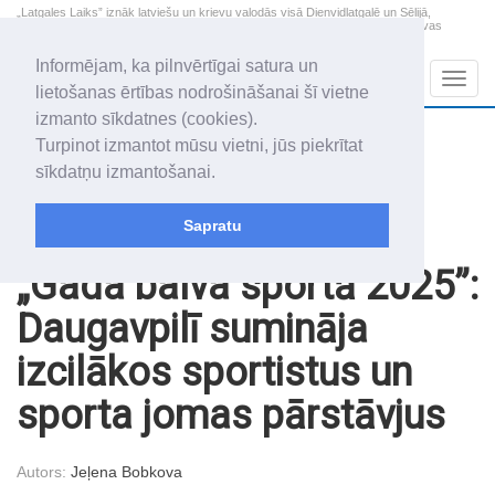
„Latgales Laiks” iznāk latviešu un krievu valodās visā Dienvidlatgalē un Sēlijā,
„Latgales Laiks” latviešu valodā aptver Daugavpils valstspilsētu, Augšdaugavas
novadu un apkārtējos novadus un pilsētas.
Informējam, ka pilnvērtīgai satura un
Sadaļas
Navig
lietošanas ērtības nodrošināšanai šī vietne
izmanto sīkdatnes (cookies).
2026. gada 7. augusts
+20.6
°C
Turpinot izmantot mūsu vietni, jūs piekrītat
Piektdiena
daļēji mākoņains
sīkdatņu izmantošanai.
Alfrēds, Fredis, Madars
Sapratu
Raksti
Latgale - stipras saknes Latvijā
„Gada balva sportā 2025”:
Daugavpilī sumināja
izcilākos sportistus un
sporta jomas pārstāvjus
Autors:
Jeļena Bobkova