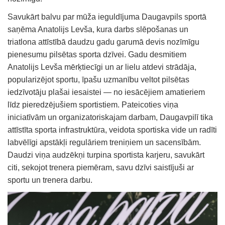
Savukārt balvu par mūža ieguldījuma Daugavpils sportā
saņēma Anatolijs Levša, kura darbs slēpošanas un
triatlona attīstībā daudzu gadu garumā devis nozīmīgu
pienesumu pilsētas sporta dzīvei. Gadu desmitiem
Anatolijs Levša mērķtiecīgi un ar lielu atdevi strādāja,
popularizējot sportu, īpašu uzmanību veltot pilsētas
iedzīvotāju plašai iesaistei — no iesācējiem amatieriem
līdz pieredzējušiem sportistiem. Pateicoties viņa
iniciatīvām un organizatoriskajam darbam, Daugavpilī tika
attīstīta sporta infrastruktūra, veidota sportiska vide un radīti
labvēlīgi apstākļi regulāriem treniņiem un sacensībām.
Daudzi viņa audzēkņi turpina sportista karjeru, savukārt
citi, sekojot trenera piemēram, savu dzīvi saistījuši ar
sportu un trenera darbu.