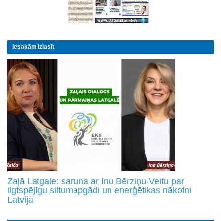
Iesakām izlasīt
Zaļā Latgale: saruna ar Inu Bērziņu-Veitu par
ilgtspējīgu siltumapgādi un enerģētikas nākotni
Latvijā