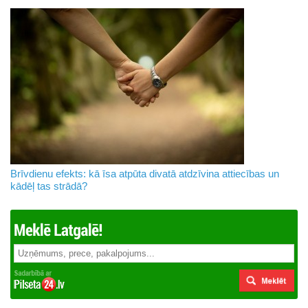
Brīvdienu efekts: kā īsa atpūta divatā atdzīvina attiecības un
kādēļ tas strādā?