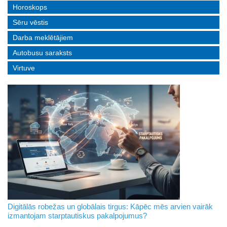
Horoskops
Sēru vēstis
Darba meklētājiem
Autobusu saraksts
Virtuve
Digitālās robežas un globālais tirgus: Kāpēc mēs arvien vairāk
izmantojam starptautiskus pakalpojumus?