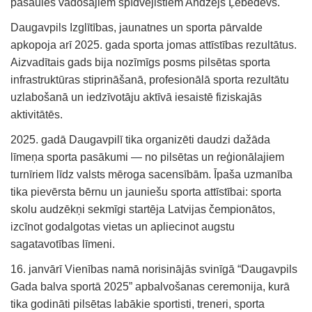
pasaules vadošajiem spīdvejistiem Andžejs Ļebedevs.
Daugavpils Izglītības, jaunatnes un sporta pārvalde
apkopoja arī 2025. gada sporta jomas attīstības rezultātus.
Aizvadītais gads bija nozīmīgs posms pilsētas sporta
infrastruktūras stiprināšanā, profesionālā sporta rezultātu
uzlabošanā un iedzīvotāju aktīvā iesaistē fiziskajās
aktivitātēs.
2025. gadā Daugavpilī tika organizēti daudzi dažāda
līmeņa sporta pasākumi — no pilsētas un reģionālajiem
turnīriem līdz valsts mēroga sacensībām. Īpaša uzmanība
tika pievērsta bērnu un jauniešu sporta attīstībai: sporta
skolu audzēkņi sekmīgi startēja Latvijas čempionātos,
izcīnot godalgotas vietas un apliecinot augstu
sagatavotības līmeni.
16. janvārī Vienības namā norisinājās svinīgā “Daugavpils
Gada balva sportā 2025” apbalvošanas ceremonija, kurā
tika godināti pilsētas labākie sportisti, treneri, sporta