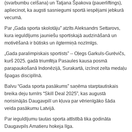
(svarbumbu celšana) un Tatjana Špakova (pauerliftings),
apliecinot, ka augsti sasniegumi sportā iespējami jebkurā
vecumā.
Par „Gada sporta skolotāju” atzīts Aleksandrs Settarovs,
kura ieguldījums jauniešu sportiskajā audzināšanā un
motivēšanā ir būtisks un ilgtermiņā nozīmīgs.
„Gada paralimpiskais sportists” -- Oļegs Garkuls-Gurēvičs,
kurš 2025. gadā triumfēja Pasaules kausa posmā
parapaukošanā Indonēzijā, Surakartā, izcīnot zelta medaļu
špagas disciplīnā.
Balvu “Gada sporta pasākums” saņēma starptautiskais
breika deju turnīrs “Skill Deal 2025”, kas augustā
norisinājās Daugavpilī un kļuva par vērienīgāko šāda
veida pasākumu Latvijā.
Par ieguldījumu tautas sporta attīstībā tika godināta
Daugavpils Amatieru hokeja līga.