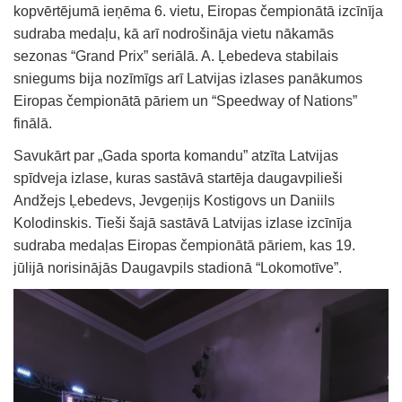
kopvērtējumā ieņēma 6. vietu, Eiropas čempionātā izcīnīja
sudraba medaļu, kā arī nodrošināja vietu nākamās
sezonas “Grand Prix” seriālā. A. Ļebedeva stabilais
sniegums bija nozīmīgs arī Latvijas izlases panākumos
Eiropas čempionātā pāriem un “Speedway of Nations”
finālā.
Savukārt par „Gada sporta komandu” atzīta Latvijas
spīdveja izlase, kuras sastāvā startēja daugavpilieši
Andžejs Ļebedevs, Jevgeņijs Kostigovs un Daniils
Kolodinskis. Tieši šajā sastāvā Latvijas izlase izcīnīja
sudraba medaļas Eiropas čempionātā pāriem, kas 19.
jūlijā norisinājās Daugavpils stadionā “Lokomotīve”.