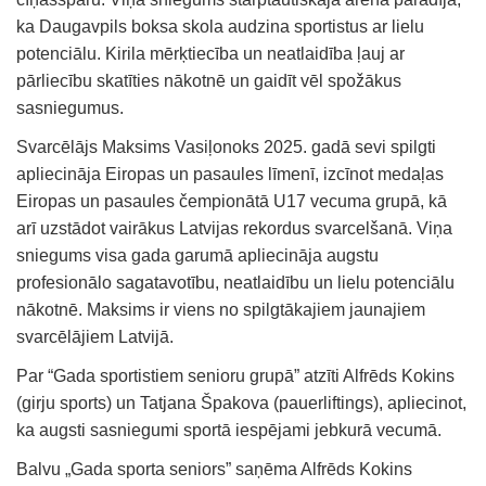
ka Daugavpils boksa skola audzina sportistus ar lielu
potenciālu. Kirila mērķtiecība un neatlaidība ļauj ar
pārliecību skatīties nākotnē un gaidīt vēl spožākus
sasniegumus.
Svarcēlājs Maksims Vasiļonoks 2025. gadā sevi spilgti
apliecināja Eiropas un pasaules līmenī, izcīnot medaļas
Eiropas un pasaules čempionātā U17 vecuma grupā, kā
arī uzstādot vairākus Latvijas rekordus svarcelšanā. Viņa
sniegums visa gada garumā apliecināja augstu
profesionālo sagatavotību, neatlaidību un lielu potenciālu
nākotnē. Maksims ir viens no spilgtākajiem jaunajiem
svarcēlājiem Latvijā.
Par “Gada sportistiem senioru grupā” atzīti Alfrēds Kokins
(girju sports) un Tatjana Špakova (pauerliftings), apliecinot,
ka augsti sasniegumi sportā iespējami jebkurā vecumā.
Balvu „Gada sporta seniors” saņēma Alfrēds Kokins