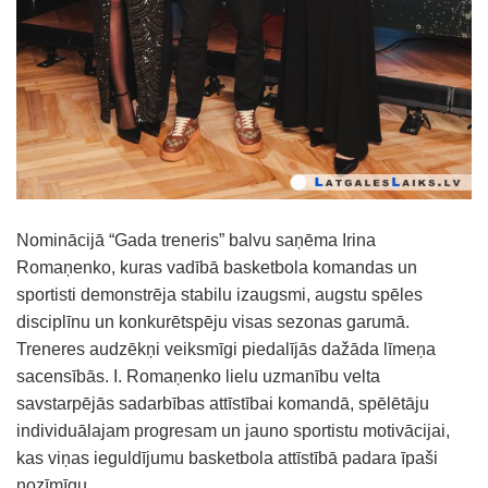
Nominācijā “Gada treneris” balvu saņēma Irina
Romaņenko, kuras vadībā basketbola komandas un
sportisti demonstrēja stabilu izaugsmi, augstu spēles
disciplīnu un konkurētspēju visas sezonas garumā.
Treneres audzēkņi veiksmīgi piedalījās dažāda līmeņa
sacensībās. I. Romaņenko lielu uzmanību velta
savstarpējās sadarbības attīstībai komandā, spēlētāju
individuālajam progresam un jauno sportistu motivācijai,
kas viņas ieguldījumu basketbola attīstībā padara īpaši
nozīmīgu.