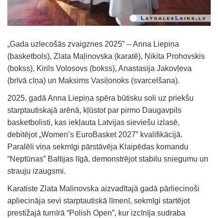
„Gada uzlecošās zvaigznes 2025” -- Anna Liepiņa
(basketbols), Zlata Maļinovska (karatē), Ņikita Prohovskis
(bokss), Kirils Volosovs (bokss), Anastasija Jakovļeva
(brīvā cīņa) un Maksims Vasiļonoks (svarcelšana).
2025. gadā Anna Liepiņa spēra būtisku soli uz priekšu
starptautiskajā arēnā, kļūstot par pirmo Daugavpils
basketbolisti, kas iekļauta Latvijas sieviešu izlasē,
debitējot „Women’s EuroBasket 2027” kvalifikācijā.
Paralēli viņa sekmīgi pārstāvēja Klaipēdas komandu
“Neptūnas” Baltijas līgā, demonstrējot stabilu sniegumu un
strauju izaugsmi.
Karatiste Zlata Malinovska aizvadītajā gadā pārliecinoši
apliecināja sevi starptautiskā līmenī, sekmīgi startējot
prestižajā turnīrā “Polish Open”, kur izcīnīja sudraba