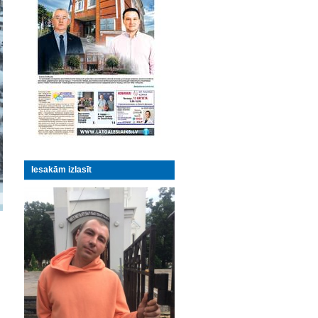
Iesakām izlasīt
u