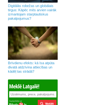
Digitālās robežas un globālais
tirgus: Kāpēc mēs arvien vairāk
izmantojam starptautiskus
pakalpojumus?
Brīvdienu efekts: kā īsa atpūta
divatā atdzīvina attiecības un
kādēļ tas strādā?