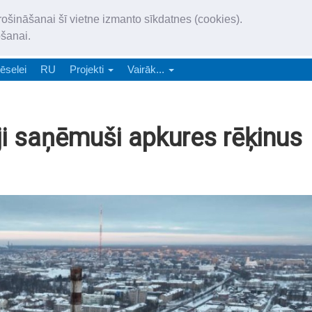
„Latgales Laiks” iznāk latv
rošināšanai šī vietne izmanto sīkdatnes (cookies).
„Latgales Laiks” latviešu valodā aptver Daugavpils valstspilsētu, Augš
ošanai.
e-abonēšana
Abonēšana
Reklāma
Sludi
ēselei
RU
Projekti
Vairāk...
ji saņēmuši apkures rēķinus