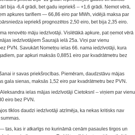
ī bija -6,4 grādi, bet gadu iepriekš -- +1,6 grādi. Ņemot vērā,
iem apkures tarifiem — 66,86 eiro par MWh, vidējā maksa par
ārsniedza iepriekš prognozētos 2,50 eiro, bet bija 2,35 eiro.
a renovēto māju iedzīvotāji. Vislētākā apkure, pat ņemot vērā
s mājas iedzīvotājiem Šaurajā ielā 25a. Viņi par vienu
ez PVN. Savukārt Nometņu ielas 66. nama iedzīvotāji, kura
 gadiem, par apkuri maksās 0,8851 eiro par kvadrātmetru bez
ināšanai ir savas priekšrocības. Piemēram, daudzstāvu mājas
nātas gala sienas, maksās 1,52 eiro par kvadrātmetru bez PVN.
Aleksandra ielas mājas iedzīvotāji Cietoksnī -- viņiem par vienu
30 eiro bez PVN.
os tīklos daudzi iedzīvotāji atzīmēja, ka nekas kritisks nav
as summas.
fs — tas, kas ir atkarīgs no kurināmā cenām pasaules tirgos un