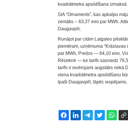
kvadrātmetra apsildīšana izmaksā 
SIA “Ornaments”, kas apkalpo māja
zemāks -- 63,37 eiro par MWh. Attie
Daugavpili.
Runājot par citām Latgales pilsētām
piemēram, uzņēmuma “Krāslavas na
par MWh, Preiļos — 64,10 eiro. Vis
Rēzeknē — tur tarifs sasniedz 76,5
tarifs ir ievērojami augstāks nekā
viena kvadrātmetra apsildīšanu būs 
īpaši Daugavpilī, tāpēc iespējams,