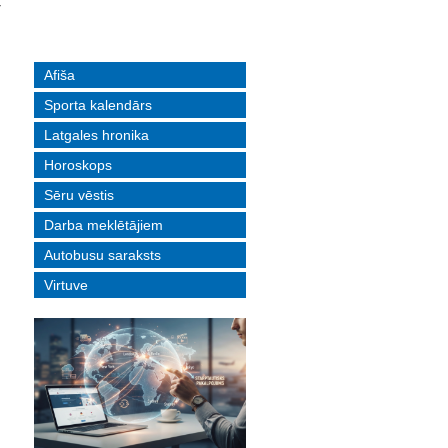
-
Afiša
Sporta kalendārs
Latgales hronika
Horoskops
Sēru vēstis
Darba meklētājiem
Autobusu saraksts
Virtuve