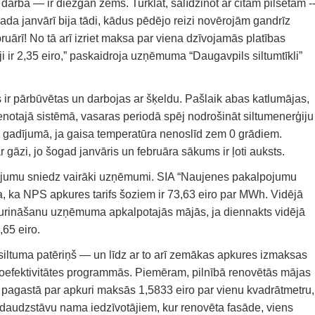
arba — ir diezgan zems. Turklāt, salīdzinot ar citām pilsētām -
gada janvārī bija tādi, kādus pēdējo reizi novērojām gandrīz
ārī! No tā arī izriet maksa par viena dzīvojamās platības
i ir 2,35 eiro,” paskaidroja uzņēmuma “Daugavpils siltumtīkli”
ir pārbūvētas un darbojas ar šķeldu. Pašlaik abas katlumājas,
ienotajā sistēmā, vasaras periodā spēj nodrošināt siltumenerģiju
kai gadījumā, ja gaisa temperatūra nenoslīd zem 0 grādiem.
ar gāzi, jo šogad janvāris un februāra sākums ir ļoti auksts.
umu sniedz vairāki uzņēmumi. SIA “Naujenes pakalpojumu
ja, ka NPS apkures tarifs šoziem ir 73,63 eiro par MWh. Vidējā
urināšanu uzņēmuma apkalpotajās mājās, ja diennakts vidējā
,65 eiro.
siltuma patēriņš — un līdz ar to arī zemākas apkures izmaksas
goefektivitātes programmās. Piemēram, pilnībā renovētās mājas
s pagastā par apkuri maksās 1,5833 eiro par vienu kvadrātmetru,
 daudzstāvu nama iedzīvotājiem, kur renovēta fasāde, viens