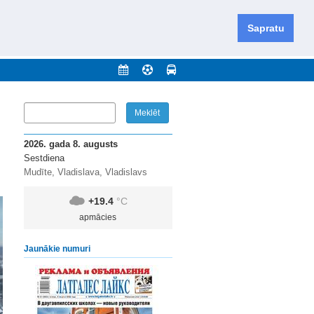
iešu un krievu valodās visā Dienvidlatgalē un Sēlijā,
daugavas novadu un apkārtējos novadus un pilsētas.
Sapratu
nājumi
Arhīvs
Kontakti
2026. gada 8. augusts
Sestdiena
Mudīte, Vladislava, Vladislavs
+19.4
°C
apmācies
Jaunākie numuri