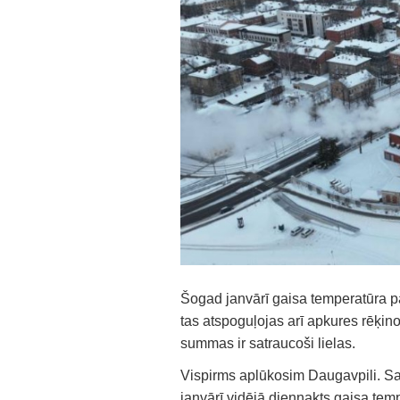
Šogad janvārī gaisa temperatūra p
tas atspoguļojas arī apkures rēķin
summas ir satraucoši lielas.
Vispirms aplūkosim Daugavpili. Sa
janvārī vidējā diennakts gaisa temp