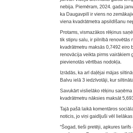
nebija. Piemēram, 2024. gada janvār
ka Daugavpilī ir viens no zemākaj
viena kvadrātmetra apsildīšanu nep
Protams, vismazākos rēķinus saņēm
tik stipru salu, ir pilnībā renovētā
kvadrātmetru maksās 0,7492 eiro b
renovācija veikta pirms vairākiem
pievienotās vērtības nodokļa.
Izrādās, ka arī daļējai mājas silt
Balvu ielā 3 iedzīvotāji, kur silti
Savukārt vislielāko rēķinu saņēma 
kvadrātmetru nāksies maksāt 5,69
Tajā pašā laikā komentāros sociālaj
noticis, jo viņi gaidījuši vēl lielāk
“Šogad, tieši pretēji, apkures tari