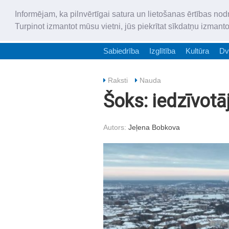
Informējam, ka pilnvērtīgai satura un lietošanas ērtības nod
Turpinot izmantot mūsu vietni, jūs piekrītat sīkdatņu izmant
Sabiedrība
Izglītība
Kultūra
Dv
Raksti
Nauda
Šoks: iedzīvotā
Autors:
Jeļena Bobkova