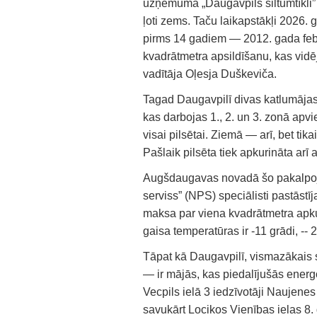
uzņēmuma „Daugavpils siltumtīkli” d
ļoti zems. Taču laikapstākļi 2026. 
pirms 14 gadiem — 2012. gada febru
kvadrātmetra apsildīšanu, kas vidēj
vadītāja Oļesja Duškeviča.
Tagad Daugavpilī divas katlumājas 
kas darbojas 1., 2. un 3. zonā apv
visai pilsētai. Ziemā — arī, bet ti
Pašlaik pilsēta tiek apkurināta arī 
Augšdaugavas novadā šo pakalpoj
serviss” (NPS) speciālisti pastāstī
maksa par viena kvadrātmetra apk
gaisa temperatūras ir -11 grādi, -- 2
Tāpat kā Daugavpilī, vismazākais 
— ir mājās, kas piedalījušās ener
Vecpils ielā 3 iedzīvotāji Naujene
savukārt Locikos Vienības ielas 8.