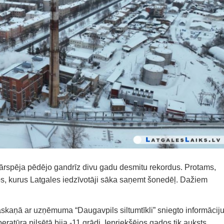
ārspēja pēdējo gandrīz divu gadu desmitu rekordus. Protams,
os, kurus Latgales iedzīvotāji sāka saņemt šonedēļ. Dažiem
skaņā ar uzņēmuma “Daugavpils siltumtīkli” sniegto informācij
eratūra pilsētā bija -11 grādi. Iepriekšējos gados tik auksts