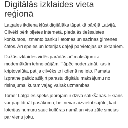
Digitālās izklaides vieta
reģionā
Latgales ikdiena kļūst digitālāka tāpat kā pārējā Latvijā.
Cilvēki pērk biļetes internetā, piedalās tiešsaistes
konkursos, izmanto banku lietotnes un sazinās ģimenes
čatos. Arī spēles un loterijas daļēji pārvietojas uz ekrāniem.
Dažās izklaides vidēs parādās arī maksājumi ar
modernākām tehnoloģijām. Tāpēc noder zināt, kas ir
kriptovalūta, pat ja cilvēks to ikdienā nelieto. Pamata
izpratne palīdz atšķirt parastu digitālu maksājumu no
risinājuma, kuram vajag vairāk uzmanības.
Tomēr Latgales spēks joprojām ir dzīva satikšanās. Ekrāns
var papildināt pasākumu, bet nevar aizvietot sajūtu, kad
loterijas numuru sauc kultūras namā un visa zāle smejas
par vienu joku.