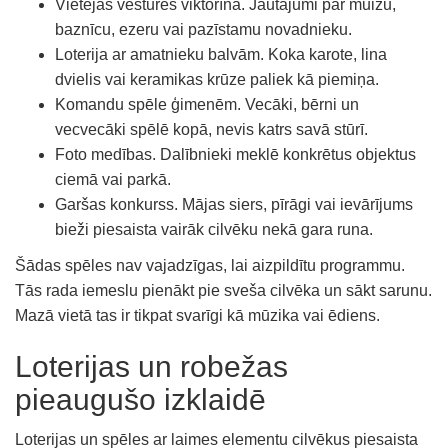
Vietējās vēstures viktorīna. Jautājumi par muižu,
baznīcu, ezeru vai pazīstamu novadnieku.
Loterija ar amatnieku balvām. Koka karote, lina
dvielis vai keramikas krūze paliek kā piemiņa.
Komandu spēle ģimenēm. Vecāki, bērni un
vecvecāki spēlē kopā, nevis katrs savā stūrī.
Foto medības. Dalībnieki meklē konkrētus objektus
ciemā vai parkā.
Garšas konkurss. Mājas siers, pīrāgi vai ievārījums
bieži piesaista vairāk cilvēku nekā gara runa.
Šādas spēles nav vajadzīgas, lai aizpildītu programmu.
Tās rada iemeslu pienākt pie sveša cilvēka un sākt sarunu.
Mazā vietā tas ir tikpat svarīgi kā mūzika vai ēdiens.
Loterijas un robežas
pieaugušo izklaidē
Loterijas un spēles ar laimes elementu cilvēkus piesaista