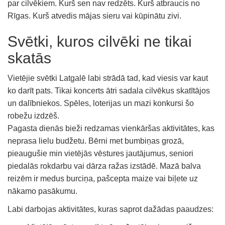
par cilvēkiem. Kurš sen nav redzēts. Kurš atbraucis no
Rīgas. Kurš atvedis mājas sieru vai kūpinātu zivi.
Svētki, kuros cilvēki ne tikai
skatās
Vietējie svētki Latgalē labi strādā tad, kad viesis var kaut
ko darīt pats. Tikai koncerts ātri sadala cilvēkus skatītājos
un dalībniekos. Spēles, loterijas un mazi konkursi šo
robežu izdzēš.
Pagasta dienās bieži redzamas vienkāršas aktivitātes, kas
neprasa lielu budžetu. Bērni met bumbiņas grozā,
pieaugušie min vietējās vēstures jautājumus, seniori
piedalās rokdarbu vai dārza ražas izstādē. Mazā balva
reizēm ir medus burciņa, pašcepta maize vai biļete uz
nākamo pasākumu.
Labi darbojas aktivitātes, kuras saprot dažādas paaudzes: