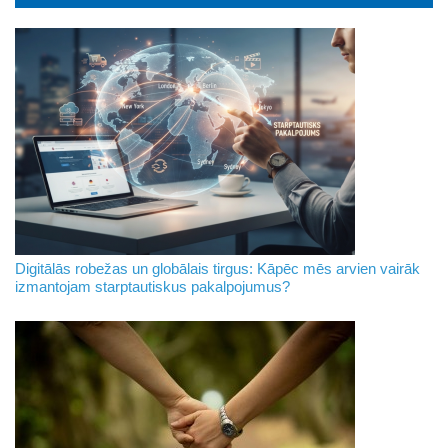
Digitālās robežas un globālais tirgus: Kāpēc mēs arvien vairāk
izmantojam starptautiskus pakalpojumus?