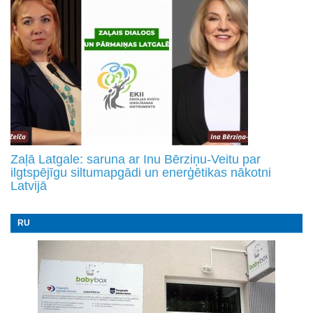
Zaļā Latgale: saruna ar Inu Bērziņu-Veitu par
ilgtspējīgu siltumapgādi un enerģētikas nākotni
Latvijā
RU