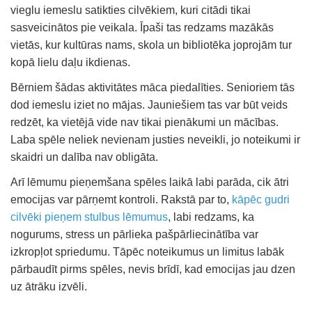
vieglu iemeslu satikties cilvēkiem, kuri citādi tikai
sasveicinātos pie veikala. Īpaši tas redzams mazākās
vietās, kur kultūras nams, skola un bibliotēka joprojām tur
kopā lielu daļu ikdienas.
Bērniem šādas aktivitātes māca piedalīties. Senioriem tās
dod iemeslu iziet no mājas. Jauniešiem tas var būt veids
redzēt, ka vietējā vide nav tikai pienākumi un mācības.
Laba spēle neliek nevienam justies neveikli, jo noteikumi ir
skaidri un dalība nav obligāta.
Arī lēmumu pieņemšana spēles laikā labi parāda, cik ātri
emocijas var pārņemt kontroli. Rakstā par to,
kāpēc gudri
cilvēki pieņem stulbus lēmumus
, labi redzams, ka
nogurums, stress un pārlieka pašpārliecinātība var
izkropļot spriedumu. Tāpēc noteikumus un limitus labāk
pārbaudīt pirms spēles, nevis brīdī, kad emocijas jau dzen
uz ātrāku izvēli.