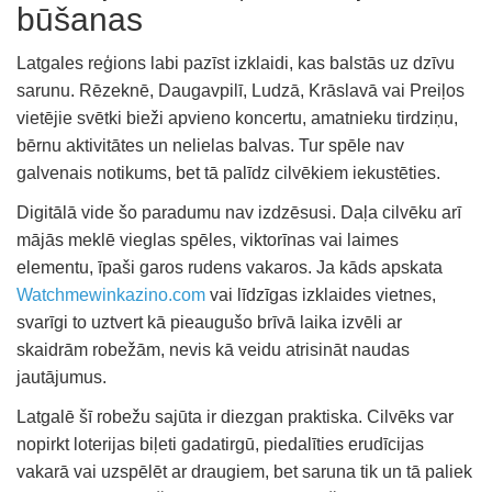
būšanas
Latgales reģions labi pazīst izklaidi, kas balstās uz dzīvu
sarunu. Rēzeknē, Daugavpilī, Ludzā, Krāslavā vai Preiļos
vietējie svētki bieži apvieno koncertu, amatnieku tirdziņu,
bērnu aktivitātes un nelielas balvas. Tur spēle nav
galvenais notikums, bet tā palīdz cilvēkiem iekustēties.
Digitālā vide šo paradumu nav izdzēsusi. Daļa cilvēku arī
mājās meklē vieglas spēles, viktorīnas vai laimes
elementu, īpaši garos rudens vakaros. Ja kāds apskata
Watchmewinkazino.com
vai līdzīgas izklaides vietnes,
svarīgi to uztvert kā pieaugušo brīvā laika izvēli ar
skaidrām robežām, nevis kā veidu atrisināt naudas
jautājumus.
Latgalē šī robežu sajūta ir diezgan praktiska. Cilvēks var
nopirkt loterijas biļeti gadatirgū, piedalīties erudīcijas
vakarā vai uzspēlēt ar draugiem, bet saruna tik un tā paliek