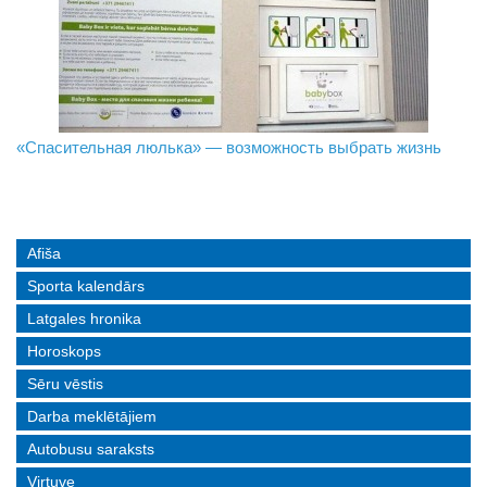
«Спасительная люлька» — возможность выбрать жизнь
В Даугавпилсе определили сильнейших в пляжном
Новое поколение пограничников: Даугавпилсское
волейболе
управление пополнили молодые специалисты
Afiša
Sporta kalendārs
Latgales hronika
Horoskops
Sēru vēstis
Darba meklētājiem
Autobusu saraksts
Virtuve