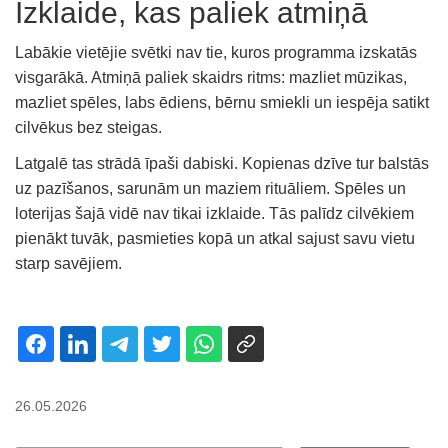
Izklaide, kas paliek atmiņā
Labākie vietējie svētki nav tie, kuros programma izskatās
visgarākā. Atmiņā paliek skaidrs ritms: mazliet mūzikas,
mazliet spēles, labs ēdiens, bērnu smiekli un iespēja satikt
cilvēkus bez steigas.
Latgalē tas strādā īpaši dabiski. Kopienas dzīve tur balstās
uz pazīšanos, sarunām un maziem rituāliem. Spēles un
loterijas šajā vidē nav tikai izklaide. Tās palīdz cilvēkiem
pienākt tuvāk, pasmieties kopā un atkal sajust savu vietu
starp savējiem.
26.05.2026