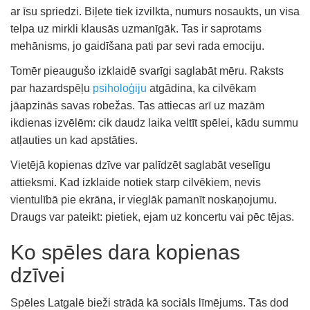
ar īsu spriedzi. Biļete tiek izvilkta, numurs nosaukts, un visa
telpa uz mirkli klausās uzmanīgāk. Tas ir saprotams
mehānisms, jo gaidīšana pati par sevi rada emociju.
Tomēr pieaugušo izklaidē svarīgi saglabāt mēru. Raksts
par hazardspēļu
psiholoģiju
atgādina, ka cilvēkam
jāapzinās savas robežas. Tas attiecas arī uz mazām
ikdienas izvēlēm: cik daudz laika veltīt spēlei, kādu summu
atļauties un kad apstāties.
Vietējā kopienas dzīve var palīdzēt saglabāt veselīgu
attieksmi. Kad izklaide notiek starp cilvēkiem, nevis
vientulībā pie ekrāna, ir vieglāk pamanīt noskaņojumu.
Draugs var pateikt: pietiek, ejam uz koncertu vai pēc tējas.
Ko spēles dara kopienas
dzīvei
Spēles Latgalē bieži strādā kā sociāls līmējums. Tās dod