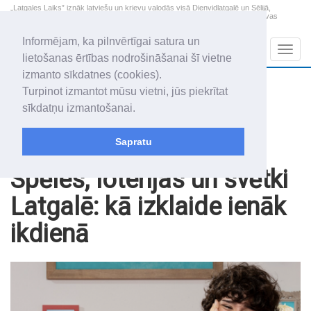
„Latgales Laiks” iznāk latviešu un krievu valodās visā Dienvidlatgalē un Sēlijā,
„Latgales Laiks” latviešu valodā aptver Daugavpils valstspilsētu, Augšdaugavas
novadu un apkārtējos novadus un pilsētas.
Informējam, ka pilnvērtīgai satura un
Sadaļas
Navig
lietošanas ērtības nodrošināšanai šī vietne
izmanto sīkdatnes (cookies).
2026. gada 7. augusts
+21.7
°C
Turpinot izmantot mūsu vietni, jūs piekrītat
Piektdiena
daļēji mākoņains
sīkdatņu izmantošanai.
Alfrēds, Fredis, Madars
Sapratu
Raksti
Noderīgi
Spēles, loterijas un svētki
Latgalē: kā izklaide ienāk
ikdienā