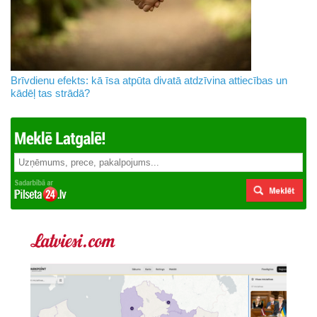
Brīvdienu efekts: kā īsa atpūta divatā atdzīvina attiecības un
kādēļ tas strādā?