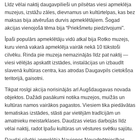
Līdz vēlai naktij daugavpilieši un pilsētas viesi apmeklēja
muzejus, izstāžu zāles, dievnamus un kultūrtelpas, kas bez
maksas bija atvērušas durvis apmeklētājiem. Šogad
akcijas vienojošā tēma bija “Priekšmetu piedzīvojumi”.
Īpaši populārs apmeklētāju vidū atkal bija Rotko muzejs,
kuru vienā vakarā apmeklēja vairāk nekā 10 tūkstoši
cilvēku. Rinda pie muzeja nemazinājās līdz pat naktij —
viesi vēlējās apskatīt izstādes, instalācijas un izbaudīt
slavenā kultūras centra, kas atrodas Daugavpils cietokšņa
teritorijā, gaisotni.
Tikpat rosīgi akcija norisinājās arī Augšdaugavas novada
objektos. Dažādi pasākumi notika muzejos, muižās un
kultūras namos vairākos pagastos. Viesiem tika piedāvātas
tematiskas izstādes, stāsti par vietējām tradīcijām un
amatnieku meistarklases. Daudzas vietas darbojās līdz
vēlai naktij, radot īpašu kultūras un vēstures svētku sajūtu.
Daudzi cilvēki apmeklēja Naujenes Novadpētniecības