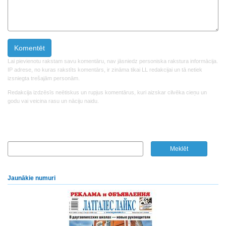
Lai pievienotu rakstam savu komentāru, nav jāsniedz personiska rakstura informācija.
IP adrese, no kuras rakstīts komentārs, ir zināma tikai LL redakcijai un tā netiek
izsniegta trešajām personām.
Redakcija izdzēsīs neētiskus un rupjus komentārus, kuri aizskar cilvēka cieņu un
godu vai veicina rasu un nāciju naidu.
Jaunākie numuri