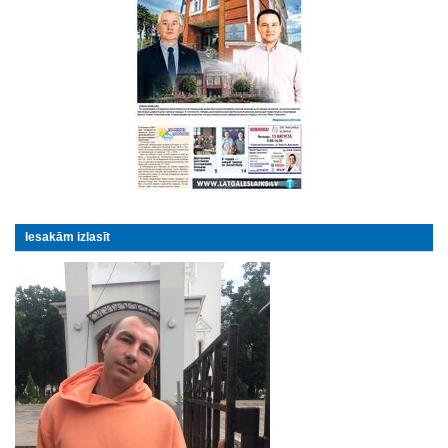
Iesakām izlasīt