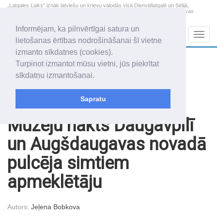
„Latgales Laiks” iznāk latviešu un krievu valodās visā Dienvidlatgalē un Sēlijā,
„Latgales Laiks” latviešu valodā aptver Daugavpils valstspilsētu, Augšdaugavas
novadu un apkārtējos novadus un pilsētas.
Informējam, ka pilnvērtīgai satura un
Sadaļas
Navig
lietošanas ērtības nodrošināšanai šī vietne
izmanto sīkdatnes (cookies).
2026. gada 9. augusts
+11.2
°C
Turpinot izmantot mūsu vietni, jūs piekrītat
Svētdiena
skaidrs laiks
sīkdatņu izmantošanai.
Genovefa, Genoveva, Madara
Sapratu
Raksti
Sabiedrība
Muzeju nakts Daugavpilī
un Augšdaugavas novadā
pulcēja simtiem
apmeklētāju
Autors:
Jeļena Bobkova