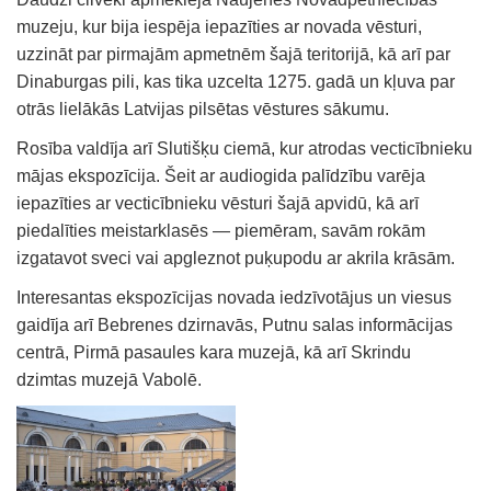
muzeju, kur bija iespēja iepazīties ar novada vēsturi,
uzzināt par pirmajām apmetnēm šajā teritorijā, kā arī par
Dinaburgas pili, kas tika uzcelta 1275. gadā un kļuva par
otrās lielākās Latvijas pilsētas vēstures sākumu.
Rosība valdīja arī Slutišķu ciemā, kur atrodas vecticībnieku
mājas ekspozīcija. Šeit ar audiogida palīdzību varēja
iepazīties ar vecticībnieku vēsturi šajā apvidū, kā arī
piedalīties meistarklasēs — piemēram, savām rokām
izgatavot sveci vai apgleznot puķupodu ar akrila krāsām.
Interesantas ekspozīcijas novada iedzīvotājus un viesus
gaidīja arī Bebrenes dzirnavās, Putnu salas informācijas
centrā, Pirmā pasaules kara muzejā, kā arī Skrindu
dzimtas muzejā Vabolē.