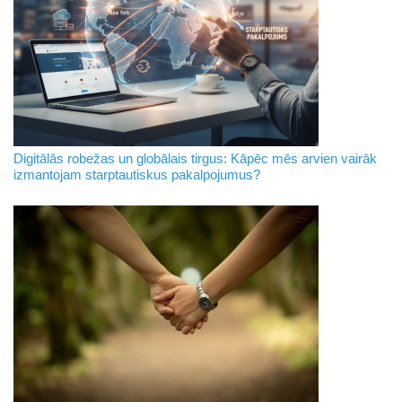
Digitālās robežas un globālais tirgus: Kāpēc mēs arvien vairāk
izmantojam starptautiskus pakalpojumus?