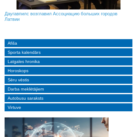
На границе с Беларусью ждут усиления
Даугавпилс возглавил Ассоциацию больших городов
Инвалидность — не приговор: «Mediastrims» расскажет
Латвии
реальные истории людей с ограниченными возможностями
Afiša
Sporta kalendārs
Latgales hronika
Horoskops
Sēru vēstis
Darba meklētājiem
Autobusu saraksts
Virtuve