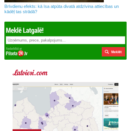
Brīvdienu efekts: kā īsa atpūta divatā atdzīvina attiecības un
kādēļ tas strādā?