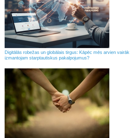
Digitālās robežas un globālais tirgus: Kāpēc mēs arvien vairāk
izmantojam starptautiskus pakalpojumus?