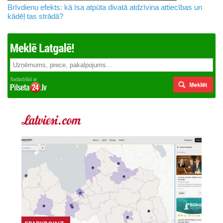
Brīvdienu efekts: kā īsa atpūta divatā atdzīvina attiecības un
kādēļ tas strādā?