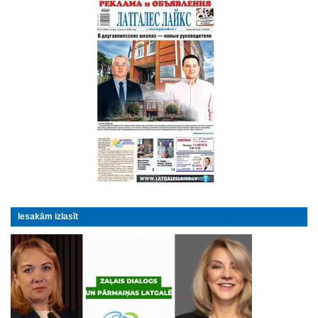
Iesakām izlasīt