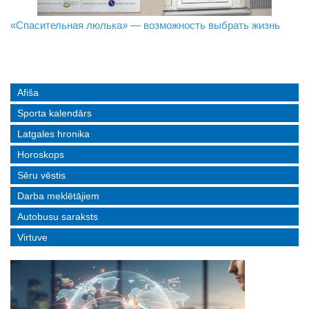
«Спасительная люлька» — возможность выбрать жизнь
В Даугавпилсе определили сильнейших в пляжном
Новое поколение пограничников: Даугавпилсское
волейболе
управление пополнили молодые специалисты
Afiša
Sporta kalendārs
Latgales hronika
Horoskops
Sēru vēstis
Darba meklētājiem
Autobusu saraksts
Virtuve