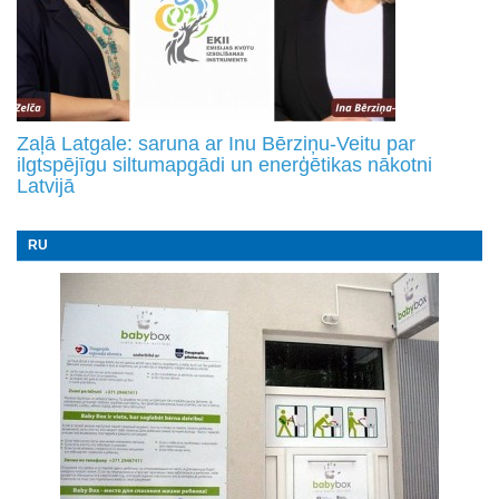
Zaļā Latgale: saruna ar Inu Bērziņu-Veitu par
ilgtspējīgu siltumapgādi un enerģētikas nākotni
Latvijā
RU