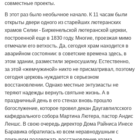
совместные проекты.
В этот раз было необычное начало. К 11 часам были
открыты двери одного из старейших лютеранских
храмов Селии - Биркенельской лютеранской церкви,
построенной еще в 1830 году. Многие, проезжая мимо
отмечали его ветхость. Да, сегодня храм находится в
аварийном состоянии: в советские времена здесь, в
этом здании, разместили зерносушилку. Естественно,
за этой «жемчужиной» никто не присматривал, поэтому
сегодня церковь нуждается в серьезном
восстановлении. Однако местные энтузиасты не
теряют надежды вернуть святыне жизнь. А в
праздничный день в его стенах вновь прошло
богослужение, которое провел декан Даугавпилсского
кафедрального собора Мартина Лютера, пастор Андис
Леншс. В свою очередь директор Дома Райниса Инесе
Баравика обратилась ко всем неравнодушным с
призывом поддержать восстановление храма.