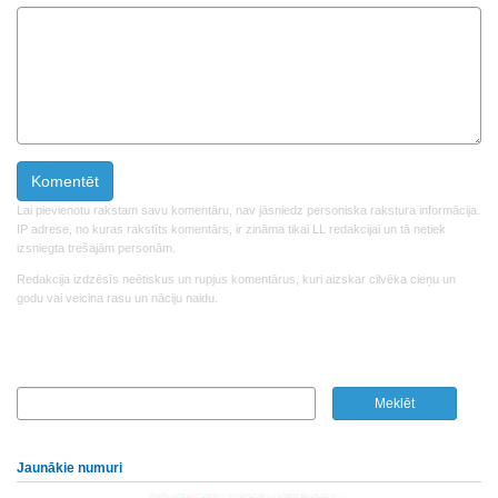
Lai pievienotu rakstam savu komentāru, nav jāsniedz personiska rakstura informācija.
IP adrese, no kuras rakstīts komentārs, ir zināma tikai LL redakcijai un tā netiek
izsniegta trešajām personām.
Redakcija izdzēsīs neētiskus un rupjus komentārus, kuri aizskar cilvēka cieņu un
godu vai veicina rasu un nāciju naidu.
Jaunākie numuri