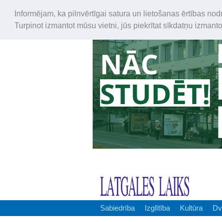
Informējam, ka pilnvērtīgai satura un lietošanas ērtības nod
Turpinot izmantot mūsu vietni, jūs piekrītat sīkdatņu izmant
Sabiedrība
Izglītība
Kultūra
Dv