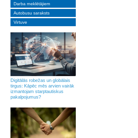
Darba meklētājiem
Autobusu saraksts
Virtuve
Digitālās robežas un globālais
tirgus: Kāpēc mēs arvien vairāk
izmantojam starptautiskus
pakalpojumus?