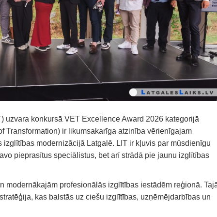
IT) uzvara konkursā VET Excellence Award 2026 kategorijā
f Transformation) ir likumsakarīga atzinība vērienīgajam
izglītības modernizācijā Latgalē. LIT ir kļuvis par mūsdienīgu
tavo pieprasītus speciālistus, bet arī strādā pie jaunu izglītības
un modernākajām profesionālās izglītības iestādēm reģionā. Taj
 stratēģija, kas balstās uz ciešu izglītības, uzņēmējdarbības un