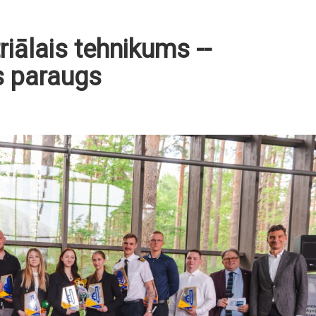
riālais tehnikums --
s paraugs