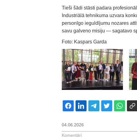
Tieši šādi stāsti padara profesionā
Industriālā tehnikuma uzvara konk
personīgo ieguldījumu nozares attī
savu galveno misiju — sagatavo spe
Foto: Kaspars Garda
04.06.2026
Komentāri