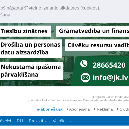
rošināšanai šī vietne izmanto sīkdatnes (cookies).
ošanai.
„Latgales Laiks” iznāk latv
„Latgales Laiks” latviešu valodā aptver Daugavpils valstspilsētu, Augš
e-abonēšana
Abonēšana
Reklāma
Sludi
ēselei
RU
Projekti
Vairāk...