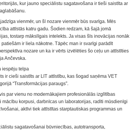
eritorijās, kur jauno speciālistu sagatavošana ir tieši saistīta ar
 saglabāšanu.
jadzīga vienmēr, un šī nozare vienmēr būs svarīga. Mēs
ība attīstās katru gadu. Šodien redzam, kā šajā jomā
as, tostarp mākslīgais intelekts. Ja visas šīs inovācijas nonāk
 patiešām ir liela nākotne. Tāpēc man ir svarīgi parādīt
rspektīva nozare un ka ir vērts izvēlēties šo ceļu un attīstīties
rija Ančevska.
 iespēju telpa
 ir cieši saistīts ar LIT attīstību, kas šogad saņēma VET
orijā “Transformācijas paraugs”.
vis par vienu no modernākajiem profesionālās izglītības
ti mācību korpusi, darbnīcas un laboratorijas, radīti mūsdienīgi
vošanai, aktīvi tiek attīstītas starptautiskas programmas un
iālistu sagatavošanai būvniecības, autotransporta,