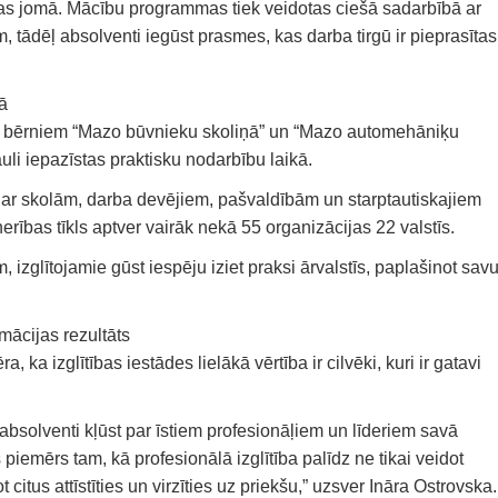
as jomā. Mācību programmas tiek veidotas ciešā sadarbībā ar
ādēļ absolventi iegūst prasmes, kas darba tirgū ir pieprasītas
ā
bas bērniem “Mazo būvnieku skoliņā” un “Mazo automehāniķu
auli iepazīstas praktisku nodarbību laikā.
as ar skolām, darba devējiem, pašvaldībām un starptautiskajiem
rības tīkls aptver vairāk nekā 55 organizācijas 22 valstīs.
zglītojamie gūst iespēju iziet praksi ārvalstīs, paplašinot sav
mācijas rezultāts
, ka izglītības iestādes lielākā vērtība ir cilvēki, kuri ir gatavi
absolventi kļūst par īstiem profesionāļiem un līderiem savā
 piemērs tam, kā profesionālā izglītība palīdz ne tikai veidot
 citus attīstīties un virzīties uz priekšu,” uzsver Ināra Ostrovska.