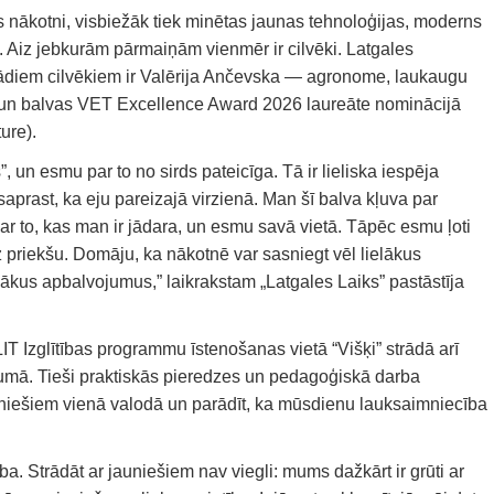
as nākotni, visbiežāk tiek minētas jaunas tehnoloģijas, moderns
i. Aiz jebkurām pārmaiņām vienmēr ir cilvēki. Latgales
šādiem cilvēkiem ir Valērija Ančevska — agronome, laukaugu
a un balvas VET Excellence Award 2026 laureāte nominācijā
ure).
un esmu par to no sirds pateicīga. Tā ir lieliska iespēja
saprast, ka eju pareizajā virzienā. Man šī balva kļuva par
ar to, kas man ir jādara, un esmu savā vietā. Tāpēc esmu ļoti
uz priekšu. Domāju, ka nākotnē var sasniegt vēl lielākus
us apbalvojumus,” laikrakstam „Latgales Laiks” pastāstīja
IT Izglītības programmu īstenošanas vietā “Višķi” strādā arī
ā. Tieši praktiskās pieredzes un pedagoģiskā darba
auniešiem vienā valodā un parādīt, ka mūsdienu lauksaimniecība
.
ba. Strādāt ar jauniešiem nav viegli: mums dažkārt ir grūti ar