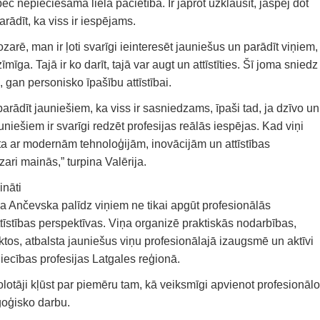
 nepieciešama liela pacietība. Ir jāprot uzklausīt, jāspēj dot
rādīt, ka viss ir iespējams.
arē, man ir ļoti svarīgi ieinteresēt jauniešus un parādīt viņiem,
īga. Tajā ir ko darīt, tajā var augt un attīstīties. Šī joma sniedz
 gan personisko īpašību attīstībai.
parādīt jauniešiem, ka viss ir sasniedzams, īpaši tad, ja dzīvo un
uniešiem ir svarīgi redzēt profesijas reālās iespējas. Kad viņi
īta ar modernām tehnoloģijām, inovācijām un attīstības
ari mainās,” turpina Valērija.
ināti
ija Ančevska palīdz viņiem ne tikai apgūt profesionālās
ttīstības perspektīvas. Viņa organizē praktiskās nodarbības,
ktos, atbalsta jauniešus viņu profesionālajā izaugsmē un aktīvi
ecības profesijas Latgales reģionā.
lotāji kļūst par piemēru tam, kā veiksmīgi apvienot profesionālo
oģisko darbu.