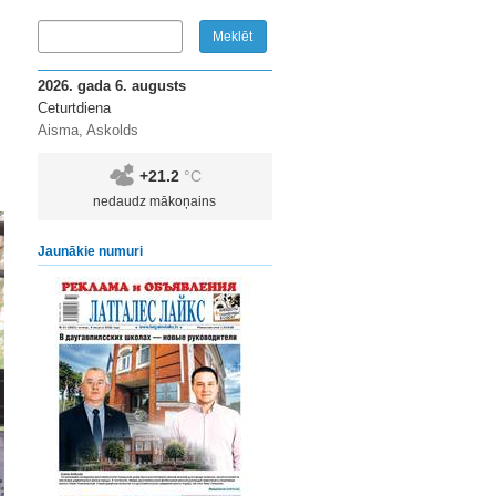
2026. gada 6. augusts
Ceturtdiena
Aisma, Askolds
+21.2
°C
nedaudz mākoņains
Jaunākie numuri