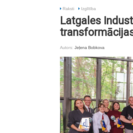
Raksti
Izglītība
Latgales Indust
transformācija
Autors:
Jeļena Bobkova