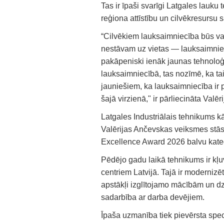
Tas ir īpaši svarīgi Latgales lauku t
reģiona attīstību un cilvēkresursu
“Cilvēkiem lauksaimniecība būs va
nestāvam uz vietas — lauksaimniec
pakāpeniski ienāk jaunas tehnoloģij
lauksaimniecībā, tas nozīmē, ka tai
jauniešiem, ka lauksaimniecība ir pe
šajā virzienā," ir pārliecināta Valē
Latgales Industriālais tehnikums kā
Valērijas Ančevskas veiksmes stāsts
Excellence Award 2026 balvu kateg
Pēdējo gadu laikā tehnikums ir kļu
centriem Latvijā. Tajā ir modernizē
apstākļi izglītojamo mācībām un dzī
sadarbība ar darba devējiem.
Īpaša uzmanība tiek pievērsta spec