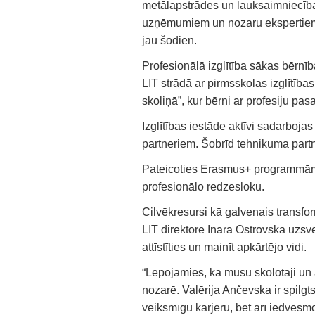
metālapstrādes un lauksaimniecīb
uzņēmumiem un nozaru ekspertiem, t
jau šodien.
Profesionālā izglītība sākas bērnīb
LIT strādā ar pirmsskolas izglītī
skoliņā”, kur bērni ar profesiju pas
Izglītības iestāde aktīvi sadarboj
partneriem. Šobrīd tehnikuma partne
Pateicoties Erasmus+ programmām, i
profesionālo redzesloku.
Cilvēkresursi kā galvenais transfor
LIT direktore Ināra Ostrovska uzsvēra
attīstīties un mainīt apkārtējo vidi.
“Lepojamies, ka mūsu skolotāji un 
nozarē. Valērija Ančevska ir spilgts
veiksmīgu karjeru, bet arī iedvesmot