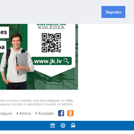
Sapratu
iešu un krievu valodās visā Dienvidlatgalē un Sēlijā,
daugavas novadu un apkārtējos novadus un pilsētas.
nājumi
Arhīvs
Kontakti