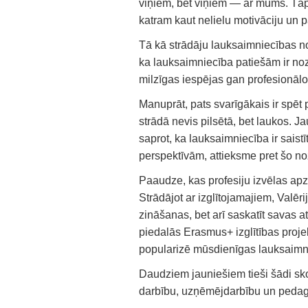
viņiem, bet viņiem — ar mums. Tāpēc
katram kaut nelielu motivāciju un pa
Tā kā strādāju lauksaimniecības noz
ka lauksaimniecība patiešām ir nozīm
milzīgas iespējas gan profesionālo,
Manuprāt, pats svarīgākais ir spēt 
strādā nevis pilsētā, bet laukos. Ja
saprot, ka lauksaimniecība ir saist
perspektīvām, attieksme pret šo noz
Paaudze, kas profesiju izvēlas apz
Strādājot ar izglītojamajiem, Valēr
zināšanas, bet arī saskatīt savas a
piedalās Erasmus+ izglītības proje
popularizē mūsdienīgas lauksaimni
Daudziem jauniešiem tieši šādi sko
darbību, uzņēmējdarbību un pedag