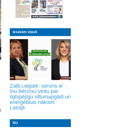
Iesakām izlasīt
Zaļā Latgale: saruna ar
Inu Bērziņu-Veitu par
ilgtspējīgu siltumapgādi un
enerģētikas nākotni
Latvijā
ā
RU