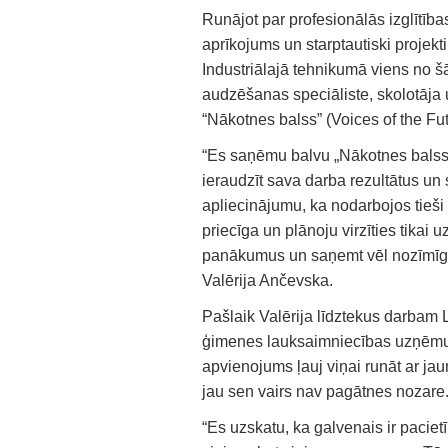
Runājot par profesionālās izglītīb
aprīkojums un starptautiski projekt
Industriālajā tehnikumā viens no 
audzēšanas speciāliste, skolotāj
“Nākotnes balss” (Voices of the Fut
“Es saņēmu balvu „Nākotnes balss”, 
ieraudzīt sava darba rezultātus un 
apliecinājumu, ka nodarbojos tieši 
priecīga un plānoju virzīties tikai 
panākumus un saņemt vēl nozīmīgāk
Valērija Ančevska.
Pašlaik Valērija līdztekus darbam L
ģimenes lauksaimniecības uzņēmum
apvienojums ļauj viņai runāt ar j
jau sen vairs nav pagātnes nozare
“Es uzskatu, ka galvenais ir pacietī