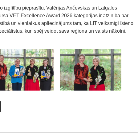
lo izglītību pieprasītu. Valērijas Ančevskas un Latgales
ursa VET Excellence Award 2026 kategorijās ir atzinība par
stībā un vienlaikus apliecinājums tam, ka LIT veiksmīgi īsteno
ciālistus, kuri spēj veidot sava reģiona un valsts nākotni.