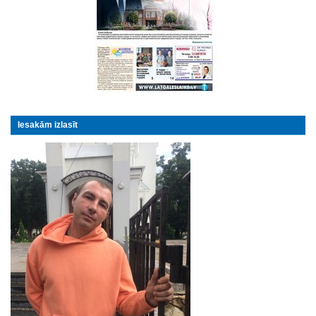
Iesakām izlasīt