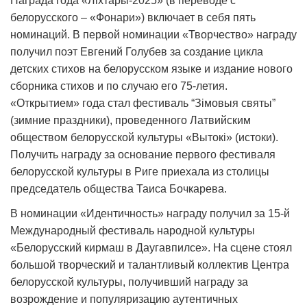
Награда года «Ліхтары-2025» (в переводе с
белорусского – «Фонари») включает в себя пять
номинаций. В первой номинации «Творчество» награду
получил поэт Евгений Голубев за создание цикла
детских стихов на белорусском языке и издание нового
сборника стихов и по случаю его 75-летия.
«Открытием» года стал фестиваль “Зімовыя святы”
(зимние праздники), проведенного Латвийским
обществом белорусской культуры «Вытокi» (истоки).
Получить награду за основание первого фестиваля
белорусской культуры в Риге приехала из столицы
председатель общества Таиса Бочкарева.
В номинации «Идентичность» награду получил за 15-й
Международный фестиваль народной культуры
«Белорусский кирмаш в Даугавпилсе». На сцене стоял
большой творческий и талантливый коллектив Центра
белорусской культуры, получивший награду за
возрождение и популяризацию аутентичных