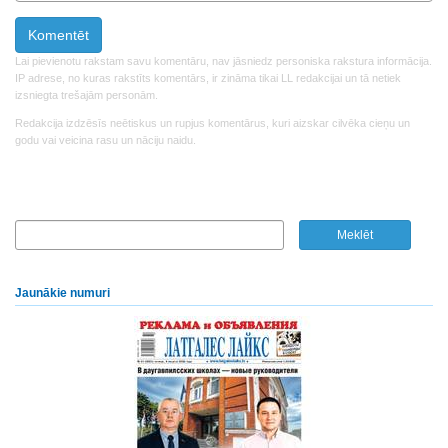
Lai pievienotu rakstam savu komentāru, nav jāsniedz personiska rakstura informācija.
IP adrese, no kuras rakstīts komentārs, ir zināma tikai LL redakcijai un tā netiek
izsniegta trešajām personām.
Redakcija izdzēsīs neētiskus un rupjus komentārus, kuri aizskar cilvēka cieņu un
godu vai veicina rasu un nāciju naidu.
Jaunākie numuri