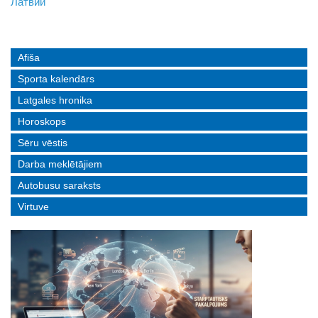
Латвии
реальные истории людей с ограниченными возможностями
Afiša
Sporta kalendārs
Latgales hronika
Horoskops
Sēru vēstis
Darba meklētājiem
Autobusu saraksts
Virtuve