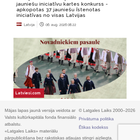
Mājas lapas jaunā versija veidota ar
© Latgales Laiks 2000–2026
Valsts kultūrkapitāla fonda finansiālo
Privātuma politika
atbalstu.
Ētikas kodekss
«Latgales Laiks» materiālu
pārpublicēšana bez rakstiskas atļaujas stingri aizliegta.