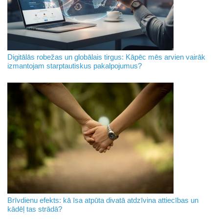
Digitālās robežas un globālais tirgus: Kāpēc mēs arvien vairāk
izmantojam starptautiskus pakalpojumus?
Brīvdienu efekts: kā īsa atpūta divatā atdzīvina attiecības un
kādēļ tas strādā?