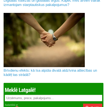
Digitālās robežas un globālais tirgus: Kāpēc mēs arvien vairāk
izmantojam starptautiskus pakalpojumus?
Brīvdienu efekts: kā īsa atpūta divatā atdzīvina attiecības un
kādēļ tas strādā?