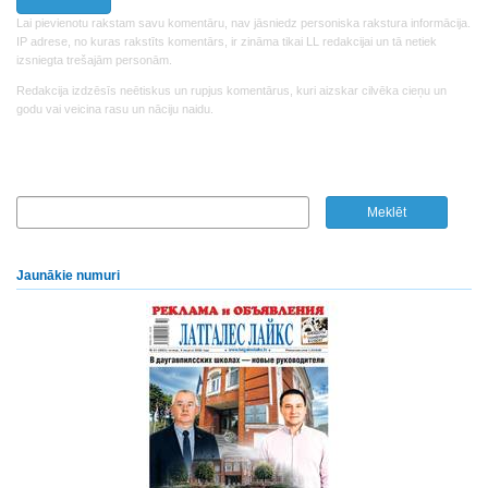
Lai pievienotu rakstam savu komentāru, nav jāsniedz personiska rakstura informācija.
IP adrese, no kuras rakstīts komentārs, ir zināma tikai LL redakcijai un tā netiek
izsniegta trešajām personām.
Redakcija izdzēsīs neētiskus un rupjus komentārus, kuri aizskar cilvēka cieņu un
godu vai veicina rasu un nāciju naidu.
Jaunākie numuri