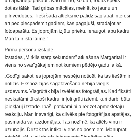
un apkārtējo pasauli. Kad mīli to, ko dari, rodas spēks
doties tālāk. Tad gribas mācīties, meklēt ko jaunu un
pilnveidoties. Tieši šāda attieksme palīdz saglabāt interesi
arī pēc piecpadsmit gadiem, kas pagājuši, strādājot ar
fotoaparātu. Es joprojām izjūtu prieku, ieraugot labu kadru.
Man tā ir īsta laime.”
Pirmā personālizstāde
Izstādes „Mirklis starp sekundēm” atklāšana Margaritai ir
viens no svarīgākajiem notikumiem pēdējo gadu laikā.
„Godīgi sakot, es joprojām nespēju noticēt, ka tas tiešām ir
noticis. Ekspozīcijas sagatavošana nebija viegls
uzdevums. Visgrūtāk bija izvēlēties fotogrāfijas. Kad fiksēti
neskaitāmi tūkstoši kadru, ir ļoti grūti izlemt, kuri darbi būtu
jāiekļauj izstādē. Īpaši patīkami bija redzēt apmeklētāju
reakciju. Man ir svarīgi, ka cilvēks pie fotogrāfijas apstājas,
pasmaida vai aizdomājas. Tas nozīmē, ka attēls viņu ir
uzrunājis. Drīzāk tas ir tikai viens no posmiem. Manuprāt,