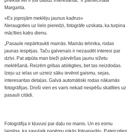
priekšā vēl ir ļoti daudz interesanta,” ir pārliecināta
Margarita.
«Es joprojām meklēju jaunus kadrus»
Neraugoties uz lielo pieredzi, fotogrāfe uzskata, ka turpina
mācīties katru dienu.
„Pasaule nepārtraukti mainās. Mainās tehnika, rodas
jaunas iespējas. Taču galvenais ir nezaudēt interesi par
dzīvi. Pat atpūta man bieži pārvēršas jaunu sižetu
meklēšanā. Reizēm gribas atslēgties, bet tas neizdodas.
Izeju uz ielas un uzreiz sāku ievērot gaismu, sejas,
interesantas detaļas. Galvā automātiski rodas nākamās
fotogrāfijas. Droši vien es vairs nekad nespēšu skatīties uz
pasauli citādi.
Fotogrāfija ir kļuvusi par daļu no manis. Un es esmu
laimīga, ka savulaik paņēmu rokās fotoaparātu. Pateicoties