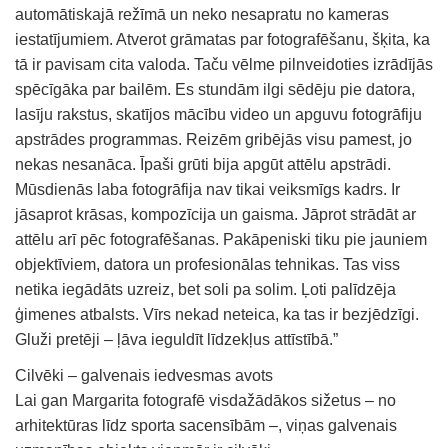
automātiskajā režīmā un neko nesapratu no kameras
iestatījumiem. Atverot grāmatas par fotografēšanu, šķita, ka
tā ir pavisam cita valoda. Taču vēlme pilnveidoties izrādījās
spēcīgāka par bailēm. Es stundām ilgi sēdēju pie datora,
lasīju rakstus, skatījos mācību video un apguvu fotogrāfiju
apstrādes programmas. Reizēm gribējās visu pamest, jo
nekas nesanāca. Īpaši grūti bija apgūt attēlu apstrādi.
Mūsdienās laba fotogrāfija nav tikai veiksmīgs kadrs. Ir
jāsaprot krāsas, kompozīcija un gaisma. Jāprot strādāt ar
attēlu arī pēc fotografēšanas. Pakāpeniski tiku pie jauniem
objektīviem, datora un profesionālas tehnikas. Tas viss
netika iegādāts uzreiz, bet soli pa solim. Ļoti palīdzēja
ģimenes atbalsts. Vīrs nekad neteica, ka tas ir bezjēdzīgi.
Gluži pretēji – ļāva ieguldīt līdzekļus attīstībā.”
Cilvēki – galvenais iedvesmas avots
Lai gan Margarita fotografē visdažādākos sižetus – no
arhitektūras līdz sporta sacensībām –, viņas galvenais