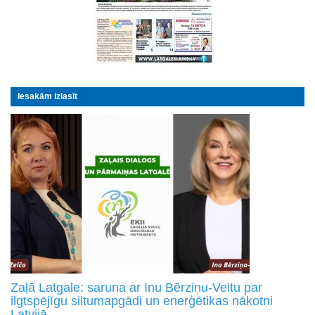
Iesakām izlasīt
Zaļā Latgale: saruna ar Inu Bērziņu-Veitu par
ilgtspējīgu siltumapgādi un enerģētikas nākotni
Latvijā