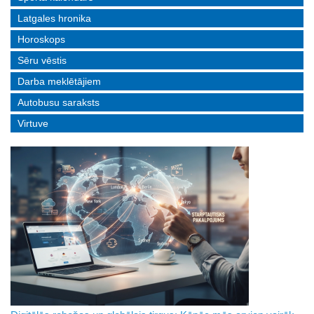
Latgales hronika
Horoskops
Sēru vēstis
Darba meklētājiem
Autobusu saraksts
Virtuve