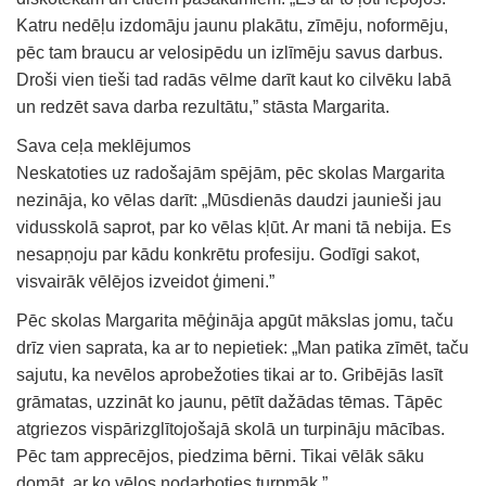
Katru nedēļu izdomāju jaunu plakātu, zīmēju, noformēju,
pēc tam braucu ar velosipēdu un izlīmēju savus darbus.
Droši vien tieši tad radās vēlme darīt kaut ko cilvēku labā
un redzēt sava darba rezultātu,” stāsta Margarita.
Sava ceļa meklējumos
Neskatoties uz radošajām spējām, pēc skolas Margarita
nezināja, ko vēlas darīt: „Mūsdienās daudzi jaunieši jau
vidusskolā saprot, par ko vēlas kļūt. Ar mani tā nebija. Es
nesapņoju par kādu konkrētu profesiju. Godīgi sakot,
visvairāk vēlējos izveidot ģimeni.”
Pēc skolas Margarita mēģināja apgūt mākslas jomu, taču
drīz vien saprata, ka ar to nepietiek: „Man patika zīmēt, taču
sajutu, ka nevēlos aprobežoties tikai ar to. Gribējās lasīt
grāmatas, uzzināt ko jaunu, pētīt dažādas tēmas. Tāpēc
atgriezos vispārizglītojošajā skolā un turpināju mācības.
Pēc tam apprecējos, piedzima bērni. Tikai vēlāk sāku
domāt, ar ko vēlos nodarboties turpmāk.”