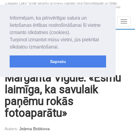
„Latgales Laiks” iznāk latviešu un krievu valodās visā Dienvidlatgalē un Sēlijā,
„Latgales Laiks” latviešu valodā aptver Daugavpils valstspilsētu, Augšdaugavas
novadu un apkārtējos novadus un pilsētas.
Informējam, ka pilnvērtīgai satura un
Sadaļas
Navig
lietošanas ērtības nodrošināšanai šī vietne
izmanto sīkdatnes (cookies).
2026. gada 7. augusts
+17.3
°C
Turpinot izmantot mūsu vietni, jūs piekrītat
Piektdiena
daļēji mākoņains
sīkdatņu izmantošanai.
Alfrēds, Fredis, Madars
Sapratu
Raksti
Latgale - vieta kur dzīvo dvēsele!
Margarita Vigule: «Esmu
laimīga, ka savulaik
paņēmu rokās
fotoaparātu»
Autors:
Jeļena Bobkova