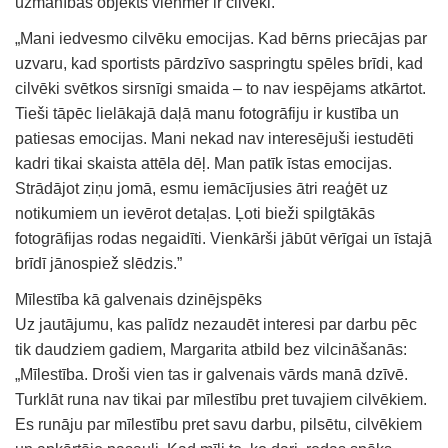
uzmanības objekts vienmēr ir cilvēki.
„Mani iedvesmo cilvēku emocijas. Kad bērns priecājas par
uzvaru, kad sportists pārdzīvo saspringtu spēles brīdi, kad
cilvēki svētkos sirsnīgi smaida – to nav iespējams atkārtot.
Tieši tāpēc lielākajā daļā manu fotogrāfiju ir kustība un
patiesas emocijas. Mani nekad nav interesējuši iestudēti
kadri tikai skaista attēla dēļ. Man patīk īstas emocijas.
Strādājot ziņu jomā, esmu iemācījusies ātri reaģēt uz
notikumiem un ievērot detaļas. Ļoti bieži spilgtākās
fotogrāfijas rodas negaidīti. Vienkārši jābūt vērīgai un īstajā
brīdī jānospiež slēdzis.”
Mīlestība kā galvenais dzinējspēks
Uz jautājumu, kas palīdz nezaudēt interesi par darbu pēc
tik daudziem gadiem, Margarita atbild bez vilcināšanās:
„Mīlestība. Droši vien tas ir galvenais vārds manā dzīvē.
Turklāt runa nav tikai par mīlestību pret tuvajiem cilvēkiem.
Es runāju par mīlestību pret savu darbu, pilsētu, cilvēkiem