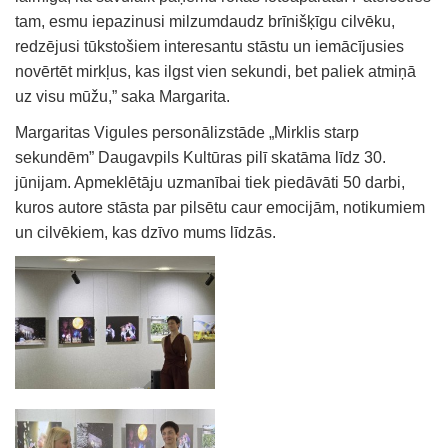
tam, esmu iepazinusi milzumdaudz brīnišķīgu cilvēku,
redzējusi tūkstošiem interesantu stāstu un iemācījusies
novērtēt mirkļus, kas ilgst vien sekundi, bet paliek atmiņā
uz visu mūžu,” saka Margarita.
Margaritas Vigules personālizstāde „Mirklis starp
sekundēm” Daugavpils Kultūras pilī skatāma līdz 30.
jūnijam. Apmeklētāju uzmanībai tiek piedāvāti 50 darbi,
kuros autore stāsta par pilsētu caur emocijām, notikumiem
un cilvēkiem, kas dzīvo mums līdzās.