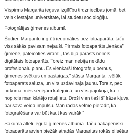
Vispirms Margarita ieguva izglītību tirdzniecības jomā, bet
vēlāk iestājās universitātē, lai studētu socioloģiju.
Fotogrāfijas ģimenes albumā
Šodien Margaritu ir grūti iedomāties bez fotoaparāta, taču
viss sākās pavisam nejauši. Pirmais fotoaparāts „ienāca”
ģimenē, pateicoties vīram: „Tas bija parasts neliels
digitālais fotoaparāts. Toreiz man nebija nekādu
profesionālu plānu. Es vienkārši fotografēju bērnus,
ģimenes svētkus un pastaigas,” stāsta Margarita, „vēlāk
fotoaparāts salūza, un vīrs uzdāvināja jaunu. Toreiz, pēc
pirkuma, mēs sēdējām kafejnīcā, un vīrs pajokoja, ka ir
nopircis man kārtējo rotaļlietu. Droši vien tieši šī frāze kļuva
par sava veida impulsu. Man radās vēlme pierādīt, ka
fotografēšana var būt kaut kas vairāk.”
Sākumā attēli iegūla ģimenes albumā. Taču pakāpeniski
fotoaparāts arvien biežāk atradās Margaritas rokās pilsētas