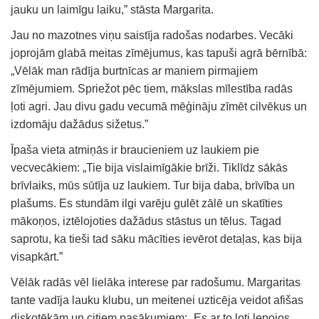
jauku un laimīgu laiku,” stāsta Margarita.
Jau no mazotnes viņu saistīja radošas nodarbes. Vecāki
joprojām glabā meitas zīmējumus, kas tapuši agrā bērnībā:
„Vēlāk man rādīja burtnīcas ar maniem pirmajiem
zīmējumiem. Spriežot pēc tiem, mākslas mīlestība radās
ļoti agri. Jau divu gadu vecumā mēģināju zīmēt cilvēkus un
izdomāju dažādus sižetus.”
Īpaša vieta atmiņās ir braucieniem uz laukiem pie
vecvecākiem: „Tie bija vislaimīgākie brīži. Tiklīdz sākās
brīvlaiks, mūs sūtīja uz laukiem. Tur bija daba, brīvība un
plašums. Es stundām ilgi varēju gulēt zālē un skatīties
mākoņos, iztēlojoties dažādus stāstus un tēlus. Tagad
saprotu, ka tieši tad sāku mācīties ievērot detaļas, kas bija
visapkārt.”
Vēlāk radās vēl lielāka interese par radošumu. Margaritas
tante vadīja lauku klubu, un meitenei uzticēja veidot afišas
diskotēkām un citiem pasākumiem: „Es ar to ļoti lepojos.