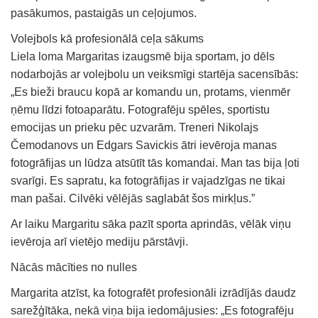
pasākumos, pastaigās un ceļojumos.
Volejbols kā profesionālā ceļa sākums
Liela loma Margaritas izaugsmē bija sportam, jo dēls
nodarbojās ar volejbolu un veiksmīgi startēja sacensībās:
„Es bieži braucu kopā ar komandu un, protams, vienmēr
ņēmu līdzi fotoaparātu. Fotografēju spēles, sportistu
emocijas un prieku pēc uzvarām. Treneri Nikolajs
Čemodanovs un Edgars Savickis ātri ievēroja manas
fotogrāfijas un lūdza atsūtīt tās komandai. Man tas bija ļoti
svarīgi. Es sapratu, ka fotogrāfijas ir vajadzīgas ne tikai
man pašai. Cilvēki vēlējās saglabāt šos mirkļus.”
Ar laiku Margaritu sāka pazīt sporta aprindās, vēlāk viņu
ievēroja arī vietējo mediju pārstāvji.
Nācās mācīties no nulles
Margarita atzīst, ka fotografēt profesionāli izrādījās daudz
sarežģītāka, nekā viņa bija iedomājusies: „Es fotografēju