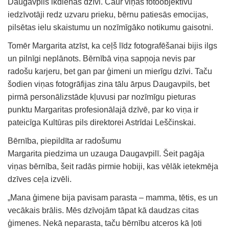
Daugavpils ikdienas dzīvi. Caur viņas fotoobjektīvu
iedzīvotāji redz uzvaru prieku, bērnu patiesās emocijas,
pilsētas ielu skaistumu un nozīmīgāko notikumu gaisotni.
Tomēr Margarita atzīst, ka ceļš līdz fotografēšanai bijis ilgs
un pilnīgi neplānots. Bērnībā viņa sapņoja nevis par
radošu karjeru, bet gan par ģimeni un mierīgu dzīvi. Taču
šodien viņas fotogrāfijas zina tālu ārpus Daugavpils, bet
pirmā personālizstāde kļuvusi par nozīmīgu pieturas
punktu Margaritas profesionālajā dzīvē, par ko viņa ir
pateicīga Kultūras pils direktorei Astrīdai Leščinskai.
Bērnība, piepildīta ar radošumu
Margarita piedzima un uzauga Daugavpilī. Šeit pagāja
viņas bērnība, šeit radās pirmie hobiji, kas vēlāk ietekmēja
dzīves ceļa izvēli.
„Mana ģimene bija pavisam parasta – mamma, tētis, es un
vecākais brālis. Mēs dzīvojām tāpat kā daudzas citas
ģimenes. Nekā neparasta, taču bērnību atceros kā ļoti