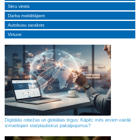
Sēru vēstis
Darba meklētājiem
Autobusu saraksts
Virtuve
Digitālās robežas un globālais tirgus: Kāpēc mēs arvien vairāk
izmantojam starptautiskus pakalpojumus?