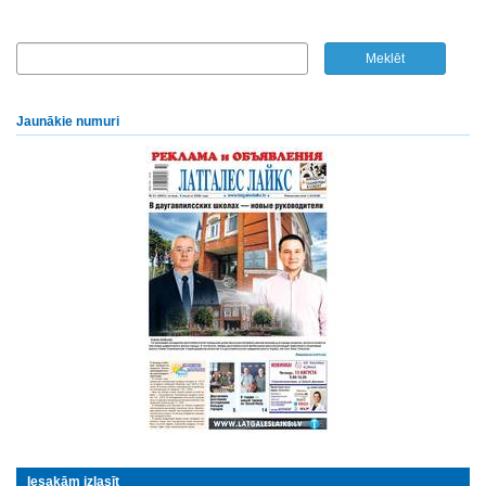
Jaunākie numuri
Iesakām izlasīt