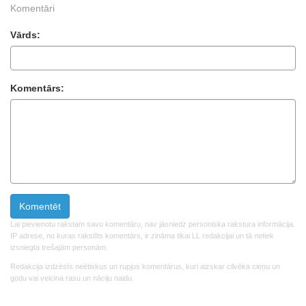
Komentāri
Vārds:
Komentārs:
Lai pievienotu rakstam savu komentāru, nav jāsniedz personiska rakstura informācija.
IP adrese, no kuras rakstīts komentārs, ir zināma tikai LL redakcijai un tā netiek
izsniegta trešajām personām.
Redakcija izdzēsīs neētiskus un rupjus komentārus, kuri aizskar cilvēka cieņu un
godu vai veicina rasu un nāciju naidu.