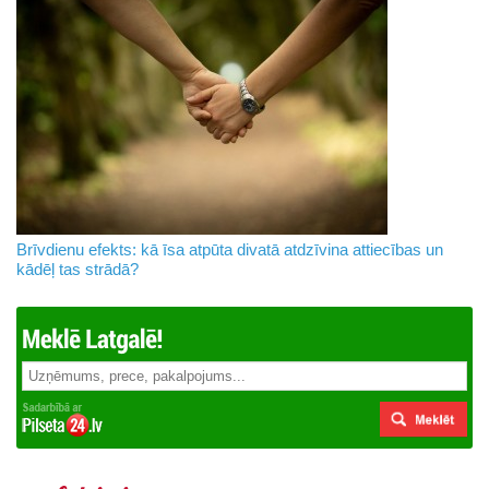
Brīvdienu efekts: kā īsa atpūta divatā atdzīvina attiecības un
kādēļ tas strādā?