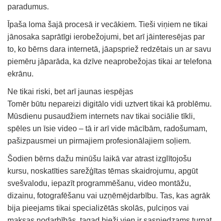
paradumus.
Īpaša loma šajā procesā ir vecākiem. Tieši viņiem ne tikai
jānosaka saprātīgi ierobežojumi, bet arī jāinteresējas par
to, ko bērns dara internetā, jāapspriež redzētais un ar savu
piemēru jāparāda, ka dzīve neaprobežojas tikai ar telefona
ekrānu.
Ne tikai riski, bet arī jaunas iespējas
Tomēr būtu nepareizi digitālo vidi uztvert tikai kā problēmu.
Mūsdienu pusaudžiem internets nav tikai sociālie tīkli,
spēles un īsie video – tā ir arī vide mācībām, radošumam,
pašizpausmei un pirmajiem profesionālajiem soļiem.
Šodien bērns dažu minūšu laikā var atrast izglītojošu
kursu, noskatīties sarežģītas tēmas skaidrojumu, apgūt
svešvalodu, iepazīt programmēšanu, video montāžu,
dizainu, fotografēšanu vai uzņēmējdarbību. Tas, kas agrāk
bija pieejams tikai specializētās skolās, pulciņos vai
maksas nodarbībās, tagad bieži vien ir sasniedzams turpat