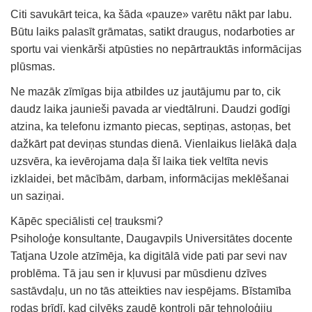
Citi savukārt teica, ka šāda «pauze» varētu nākt par labu.
Būtu laiks palasīt grāmatas, satikt draugus, nodarboties ar
sportu vai vienkārši atpūsties no nepārtrauktās informācijas
plūsmas.
Ne mazāk zīmīgas bija atbildes uz jautājumu par to, cik
daudz laika jaunieši pavada ar viedtālruni. Daudzi godīgi
atzina, ka telefonu izmanto piecas, septiņas, astoņas, bet
dažkārt pat deviņas stundas dienā. Vienlaikus lielākā daļa
uzsvēra, ka ievērojama daļa šī laika tiek veltīta nevis
izklaidei, bet mācībām, darbam, informācijas meklēšanai
un saziņai.
Kāpēc speciālisti ceļ trauksmi?
Psiholoģe konsultante, Daugavpils Universitātes docente
Tatjana Uzole atzīmēja, ka digitālā vide pati par sevi nav
problēma. Tā jau sen ir kļuvusi par mūsdienu dzīves
sastāvdaļu, un no tās atteikties nav iespējams. Bīstamība
rodas brīdī, kad cilvēks zaudē kontroli pār tehnoloģiju