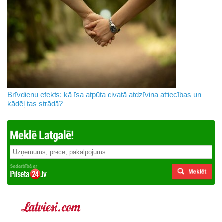
Brīvdienu efekts: kā īsa atpūta divatā atdzīvina attiecības un
kādēļ tas strādā?