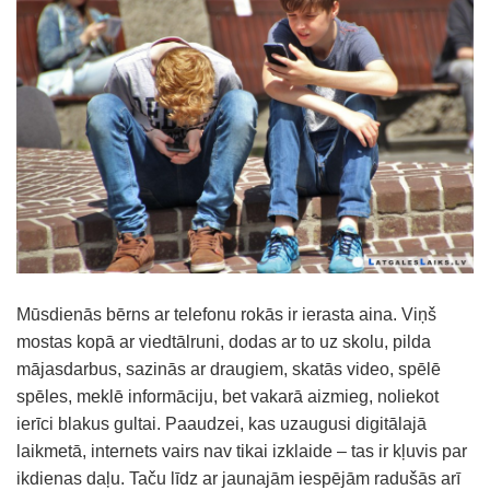
Mūsdienās bērns ar telefonu rokās ir ierasta aina. Viņš
mostas kopā ar viedtālruni, dodas ar to uz skolu, pilda
mājasdarbus, sazinās ar draugiem, skatās video, spēlē
spēles, meklē informāciju, bet vakarā aizmieg, noliekot
ierīci blakus gultai. Paaudzei, kas uzaugusi digitālajā
laikmetā, internets vairs nav tikai izklaide – tas ir kļuvis par
ikdienas daļu. Taču līdz ar jaunajām iespējām radušās arī