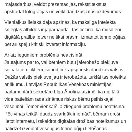
mājasdarbus, veidot prezentācijas, rakstīt tekstus,
apstrādāt fotogrāfijas un veikt daudzus citus uzdevumus.
Vienlaikus lielākā daļa apzinās, ka mākslīgā intelekta
sniegtās atbildes ir jāpārbauda. Tas liecina, ka mūsdienu
digitālā pratība ietver ne tikai prasmi izmantot tehnoloģijas,
bet arī spēju kritiski izvērtēt informāciju.
Ar aizliegumiem problēmu neatrisināt
Jautājums par to, vai bērniem būtu jāierobežo piekļuve
sociālajiem tīkliem, šobrīd tiek apspriests daudzās valstīs.
Dažās valstīs piekļuve jau ir ierobežota, turklāt tas noteikts
ar likumu. Latvijas Republikas Veselības ministrijas
parlamentārā sekretāre Līga Āboliņa atzīmē, ka digitālā
vide patiešām rada zināmus riskus bērnu psihiskajai
veselībai. Tomēr vienkārši aizliegumi problēmu neatrisina.
Pēc viņas teiktā, daudz svarīgāk ir iemācīt bērnam droši
lietot internetu, izskaidrot digitālās drošības noteikumus un
palīdzēt izveidot veselīgus tehnoloģiju lietošanas