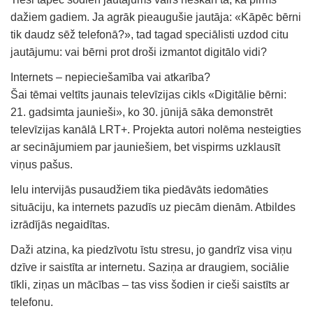
dažiem gadiem. Ja agrāk pieaugušie jautāja: «Kāpēc bērni
tik daudz sēž telefonā?», tad tagad speciālisti uzdod citu
jautājumu: vai bērni prot droši izmantot digitālo vidi?
Internets – nepieciešamība vai atkarība?
Šai tēmai veltīts jaunais televīzijas cikls «Digitālie bērni:
21. gadsimta jaunieši», ko 30. jūnijā sāka demonstrēt
televīzijas kanālā LRT+. Projekta autori nolēma nesteigties
ar secinājumiem par jauniešiem, bet vispirms uzklausīt
viņus pašus.
Ielu intervijās pusaudžiem tika piedāvāts iedomāties
situāciju, ka internets pazudīs uz piecām dienām. Atbildes
izrādījās negaidītas.
Daži atzina, ka piedzīvotu īstu stresu, jo gandrīz visa viņu
dzīve ir saistīta ar internetu. Saziņa ar draugiem, sociālie
tīkli, ziņas un mācības – tas viss šodien ir cieši saistīts ar
telefonu.