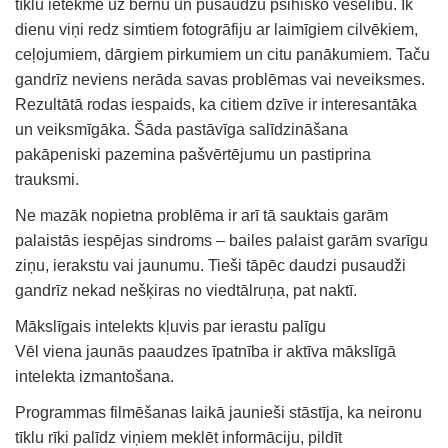
tīklu ietekme uz bērnu un pusaudžu psihisko veselību. Ik
dienu viņi redz simtiem fotogrāfiju ar laimīgiem cilvēkiem,
ceļojumiem, dārgiem pirkumiem un citu panākumiem. Taču
gandrīz neviens nerāda savas problēmas vai neveiksmes.
Rezultātā rodas iespaids, ka citiem dzīve ir interesantāka
un veiksmīgāka. Šāda pastāvīga salīdzināšana
pakāpeniski pazemina pašvērtējumu un pastiprina
trauksmi.
Ne mazāk nopietna problēma ir arī tā sauktais garām
palaistās iespējas sindroms – bailes palaist garām svarīgu
ziņu, ierakstu vai jaunumu. Tieši tāpēc daudzi pusaudži
gandrīz nekad nešķiras no viedtālruņa, pat naktī.
Mākslīgais intelekts kļuvis par ierastu palīgu
Vēl viena jaunās paaudzes īpatnība ir aktīva mākslīgā
intelekta izmantošana.
Programmas filmēšanas laikā jaunieši stāstīja, ka neironu
tīklu rīki palīdz viņiem meklēt informāciju, pildīt