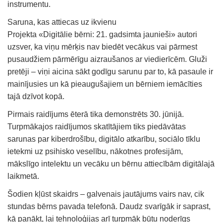
instrumentu.
Saruna, kas attiecas uz ikvienu
Projekta «Digitālie bērni: 21. gadsimta jaunieši» autori
uzsver, ka viņu mērķis nav biedēt vecākus vai pārmest
pusaudžiem pārmērīgu aizraušanos ar viedierīcēm. Gluži
pretēji – viņi aicina sākt godīgu sarunu par to, kā pasaule ir
mainījusies un kā pieaugušajiem un bērniem iemācīties
tajā dzīvot kopā.
Pirmais raidījums ēterā tika demonstrēts 30. jūnijā.
Turpmākajos raidījumos skatītājiem tiks piedāvātas
sarunas par kiberdrošību, digitālo atkarību, sociālo tīklu
ietekmi uz psihisko veselību, nākotnes profesijām,
mākslīgo intelektu un vecāku un bērnu attiecībām digitālajā
laikmetā.
Šodien kļūst skaidrs – galvenais jautājums vairs nav, cik
stundas bērns pavada telefonā. Daudz svarīgāk ir saprast,
kā panākt, lai tehnoloģijas arī turpmāk būtu noderīgs