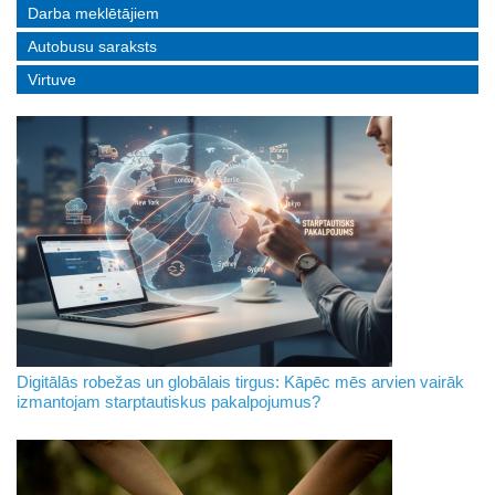
Darba meklētājiem
Autobusu saraksts
Virtuve
Digitālās robežas un globālais tirgus: Kāpēc mēs arvien vairāk
izmantojam starptautiskus pakalpojumus?