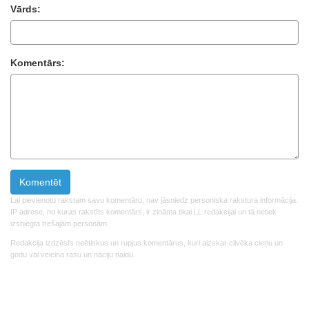
Vārds:
Komentārs:
Lai pievienotu rakstam savu komentāru, nav jāsniedz personiska rakstura informācija.
IP adrese, no kuras rakstīts komentārs, ir zināma tikai LL redakcijai un tā netiek
izsniegta trešajām personām.
Redakcija izdzēsīs neētiskus un rupjus komentārus, kuri aizskar cilvēka cieņu un
godu vai veicina rasu un nāciju naidu.