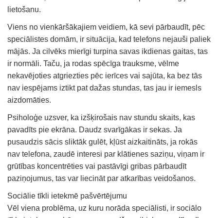
lietošanu.
Viens no vienkāršākajiem veidiem, kā sevi pārbaudīt, pēc
speciālistes domām, ir situācija, kad telefons nejauši paliek
mājās. Ja cilvēks mierīgi turpina savas ikdienas gaitas, tas
ir normāli. Taču, ja rodas spēcīga trauksme, vēlme
nekavējoties atgriezties pēc ierīces vai sajūta, ka bez tās
nav iespējams iztikt pat dažas stundas, tas jau ir iemesls
aizdomāties.
Psiholoģe uzsver, ka izšķirošais nav stundu skaits, kas
pavadīts pie ekrāna. Daudz svarīgākas ir sekas. Ja
pusaudzis sācis sliktāk gulēt, kļūst aizkaitināts, ja rokās
nav telefona, zaudē interesi par klātienes saziņu, viņam ir
grūtības koncentrēties vai pastāvīgi gribas pārbaudīt
paziņojumus, tas var liecināt par atkarības veidošanos.
Sociālie tīkli ietekmē pašvērtējumu
Vēl viena problēma, uz kuru norāda speciālisti, ir sociālo