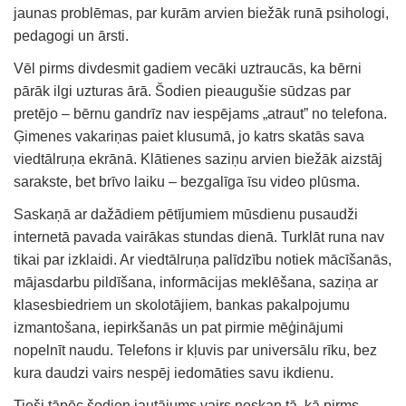
jaunas problēmas, par kurām arvien biežāk runā psihologi,
pedagogi un ārsti.
Vēl pirms divdesmit gadiem vecāki uztraucās, ka bērni
pārāk ilgi uzturas ārā. Šodien pieaugušie sūdzas par
pretējo – bērnu gandrīz nav iespējams „atraut” no telefona.
Ģimenes vakariņas paiet klusumā, jo katrs skatās sava
viedtālruņa ekrānā. Klātienes saziņu arvien biežāk aizstāj
sarakste, bet brīvo laiku – bezgalīga īsu video plūsma.
Saskaņā ar dažādiem pētījumiem mūsdienu pusaudži
internetā pavada vairākas stundas dienā. Turklāt runa nav
tikai par izklaidi. Ar viedtālruņa palīdzību notiek mācīšanās,
mājasdarbu pildīšana, informācijas meklēšana, saziņa ar
klasesbiedriem un skolotājiem, bankas pakalpojumu
izmantošana, iepirkšanās un pat pirmie mēģinājumi
nopelnīt naudu. Telefons ir kļuvis par universālu rīku, bez
kura daudzi vairs nespēj iedomāties savu ikdienu.
Tieši tāpēc šodien jautājums vairs neskan tā, kā pirms