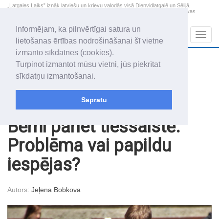
„Latgales Laiks” iznāk latviešu un krievu valodās visā Dienvidlatgalē un Sēlijā,
„Latgales Laiks” latviešu valodā aptver Daugavpils valstspilsētu, Augšdaugavas
novadu un apkārtējos novadus un pilsētas.
Informējam, ka pilnvērtīgai satura un
Sadaļas
Navig
lietošanas ērtības nodrošināšanai šī vietne
izmanto sīkdatnes (cookies).
2026. gada 8. augusts
+17.4
°C
Turpinot izmantot mūsu vietni, jūs piekrītat
Sestdiena
daļēji mākoņains
sīkdatņu izmantošanai.
Mudīte, Vladislava, Vladislavs
Sapratu
Raksti
Sabiedrība
Bērni pāriet tiešsaistē.
Problēma vai papildu
iespējas?
Autors:
Jeļena Bobkova