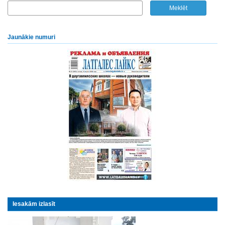
Jaunākie numuri
Iesakām izlasīt