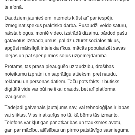
telefonā.
Daudziem jauniešiem internets kļūst arī par iespēju
izmēģināt spēkus praktiskā darbā. Pusaudži veido saturu,
raksta blogus, montē video, izstrādā dizainu, pārdod pašu
gatavotus izstrādājumus, palīdz uzturēt sociālos tīklus,
apgūst mākslīgā intelekta rīkus, mācās popularizēt savas
idejas un pat sper pirmos soļus uzņēmējdarbībā.
Protams, tas prasa pieaugušo uzraudzību, drošības
noteikumu izpratni un saprātīgu attieksmi pret naudu,
reklāmu un personas datiem. Taču pats fakts ir būtisks –
digitālā vide var būt ne tikai drauds, bet arī platforma
izaugsmei.
Tādējādi galvenais jautājums nav, vai tehnoloģijas ir labas
vai sliktas. Viss ir atkarīgs no tā, kā bērns tās izmanto.
Telefons var kļūt gan par atkarības un trauksmes avotu,
gan par mācību, attīstības un pirmo patstāvīgo sasniegumu