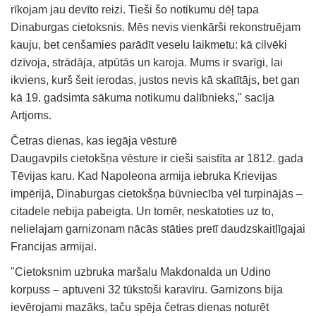
rīkojam jau devīto reizi. Tieši šo notikumu dēļ tapa
Dinaburgas cietoksnis. Mēs nevis vienkārši rekonstruējam
kauju, bet cenšamies parādīt veselu laikmetu: kā cilvēki
dzīvoja, strādāja, atpūtās un karoja. Mums ir svarīgi, lai
ikviens, kurš šeit ierodas, justos nevis kā skatītājs, bet gan
kā 19. gadsimta sākuma notikumu dalībnieks," sacīja
Artjoms.
Četras dienas, kas iegāja vēsturē
Daugavpils cietokšņa vēsture ir cieši saistīta ar 1812. gada
Tēvijas karu. Kad Napoleona armija iebruka Krievijas
impērijā, Dinaburgas cietokšņa būvniecība vēl turpinājās –
citadele nebija pabeigta. Un tomēr, neskatoties uz to,
nelielajam garnizonam nācās stāties pretī daudzskaitlīgajai
Francijas armijai.
"Cietoksnim uzbruka maršalu Makdonalda un Udino
korpuss – aptuveni 32 tūkstoši karavīru. Garnizons bija
ievērojami mazāks, taču spēja četras dienas noturēt