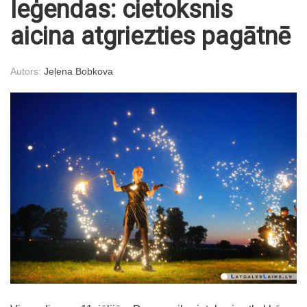
leģendas: cietoksnis
aicina atgriezties pagātnē
Autors:
Jeļena Bobkova