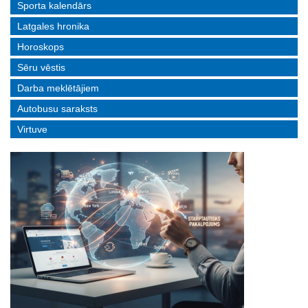
Sporta kalendārs
Latgales hronika
Horoskops
Sēru vēstis
Darba meklētājiem
Autobusu saraksts
Virtuve