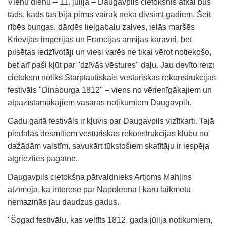
Vienu dienu – 11. jūlijā – Daugavpils cietoksnis atkal būs
tāds, kāds tas bija pirms vairāk nekā divsimt gadiem. Šeit
rībēs bungas, dārdēs lielgabalu zalves, ielās maršēs
Krievijas impērijas un Francijas armijas karavīri, bet
pilsētas iedzīvotāji un viesi varēs ne tikai vērot notiekošo,
bet arī paši kļūt par "dzīvās vēstures" daļu. Jau devīto reizi
cietoksnī notiks Starptautiskais vēsturiskās rekonstrukcijas
festivāls "Dinaburga 1812" – viens no vērienīgākajiem un
atpazīstamākajiem vasaras notikumiem Daugavpilī.
Gadu gaitā festivāls ir kļuvis par Daugavpils vizītkarti. Tajā
piedalās desmitiem vēsturiskās rekonstrukcijas klubu no
dažādām valstīm, savukārt tūkstošiem skatītāju ir iespēja
atgriezties pagātnē.
Daugavpils cietokšņa pārvaldnieks Artjoms Mahļins
atzīmēja, ka interese par Napoleona I karu laikmetu
nemazinās jau daudzus gadus.
"Šogad festivālu, kas veltīts 1812. gada jūlija notikumiem,