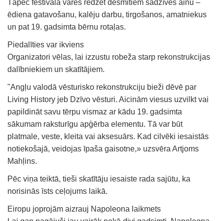
Tāpēc festivālā varēs redzēt desmitiem sadzīves ainu –
ēdiena gatavošanu, kalēju darbu, tirgošanos, amatniekus
un pat 19. gadsimta bērnu rotaļas.
Piedalīties var ikviens
Organizatori vēlas, lai izzustu robeža starp rekonstrukcijas
dalībniekiem un skatītājiem.
"Angļu valodā vēsturisko rekonstrukciju bieži dēvē par
Living History jeb Dzīvo vēsturi. Aicinām viesus uzvilkt vai
papildināt savu tērpu vismaz ar kādu 19. gadsimta
sākumam raksturīgu apģērba elementu. Tā var būt
platmale, veste, kleita vai aksesuārs. Kad cilvēki iesaistās
notiekošajā, veidojas īpaša gaisotne,» uzsvēra Artjoms
Mahļins.
Pēc viņa teiktā, tieši skatītāju iesaiste rada sajūtu, ka
norisinās īsts ceļojums laikā.
Eiropu joprojām aizrauj Napoleona laikmets