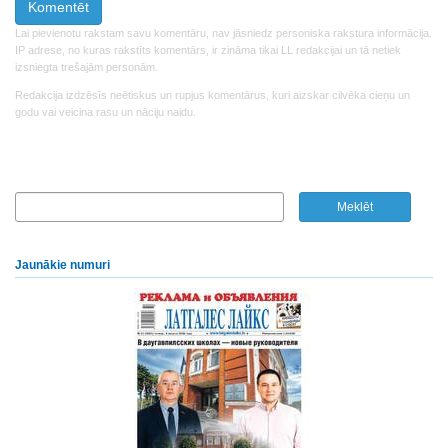
Lai pievienotu rakstam savu komentāru, nav jāsniedz personiska rakstura informācija.
IP adrese, no kuras rakstīts komentārs, ir zināma tikai LL redakcijai un tā netiek
izsniegta trešajām personām.
Redakcija izdzēsīs neētiskus un rupjus komentārus, kuri aizskar cilvēka cieņu un
godu vai veicina rasu un nāciju naidu.
Jaunākie numuri