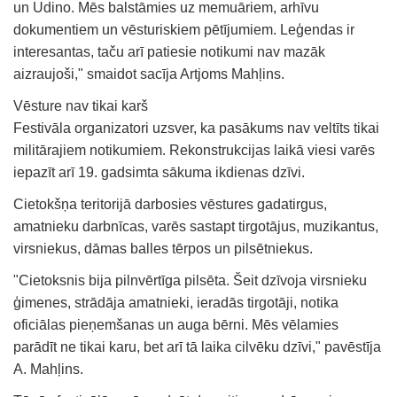
un Udino. Mēs balstāmies uz memuāriem, arhīvu
dokumentiem un vēsturiskiem pētījumiem. Leģendas ir
interesantas, taču arī patiesie notikumi nav mazāk
aizraujoši," smaidot sacīja Artjoms Mahļins.
Vēsture nav tikai karš
Festivāla organizatori uzsver, ka pasākums nav veltīts tikai
militārajiem notikumiem. Rekonstrukcijas laikā viesi varēs
iepazīt arī 19. gadsimta sākuma ikdienas dzīvi.
Cietokšņa teritorijā darbosies vēstures gadatirgus,
amatnieku darbnīcas, varēs sastapt tirgotājus, muzikantus,
virsniekus, dāmas balles tērpos un pilsētniekus.
"Cietoksnis bija pilnvērtīga pilsēta. Šeit dzīvoja virsnieku
ģimenes, strādāja amatnieki, ieradās tirgotāji, notika
oficiālas pieņemšanas un auga bērni. Mēs vēlamies
parādīt ne tikai karu, bet arī tā laika cilvēku dzīvi," pavēstīja
A. Mahļins.