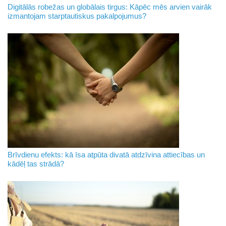
Digitālās robežas un globālais tirgus: Kāpēc mēs arvien vairāk
izmantojam starptautiskus pakalpojumus?
Brīvdienu efekts: kā īsa atpūta divatā atdzīvina attiecības un
kādēļ tas strādā?