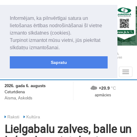
Informējam, ka pilnvērtīgai satura un
lietošanas ērtības nodrošināšanai šī vietne
izmanto sīkdatnes (cookies).
Turpinot izmantot mūsu vietni, jūs piekrītat
sīkdatņu izmantošanai.
„Latgales Laiks” iznāk latviešu un krievu valodās visā Dienvidlatgalē un Sēlijā,
„Latgales Laiks” latviešu valodā aptver Daugavpils valstspilsētu, Augšdaugavas
novadu un apkārtējos novadus un pilsētas.
Sapratu
Sadaļas
Navig
2026. gada 6. augusts
+20.9
°C
Ceturtdiena
apmācies
Aisma, Askolds
Raksti
Kultūra
Lielgabalu zalves, balle un