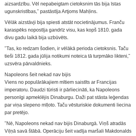
aizsardzību. Vēl nepabeigtam cietoksnim tās bija īstas
ugunskristības," pastāstīja Artjoms Mahļins.
Vēlāk aizstāvji bija spiesti atstāt nocietinājumus. Franču
karaspēks nopostīja gandrīz visu, kas kopš 1810. gada
divu gadu laikā bija uzbūvēts.
"Tas, ko redzam šodien, ir vēlākā perioda cietoksnis. Taču
tieši 1812. gada jūlija notikumi noteica tā turpmāko likteni,"
uzsvēra pārvaldnieks.
Napoleons šeit nekad nav bijis
Viens no populārākajiem mītiem saistīts ar Francijas
imperatoru. Daudzi tūristi ir pārliecināti, ka Napoleons
personīgi apmeklējis Dinaburgu. Daži pat stāsta leģendas
par viņa slepeno mīļoto. Taču vēsturiskie dokumenti liecina
par pretējo.
"Nē, Napoleons nekad nav bijis Dinaburgā. Viņš atradās
Viļņā savā štābā. Operāciju šeit vadīja maršali Makdonalds