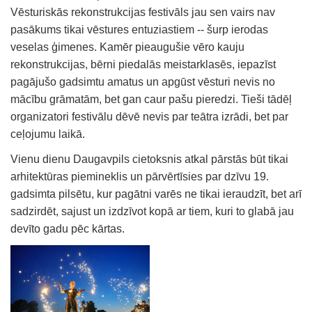
Vēsturiskās rekonstrukcijas festivāls jau sen vairs nav
pasākums tikai vēstures entuziastiem -- šurp ierodas
veselas ģimenes. Kamēr pieaugušie vēro kauju
rekonstrukcijas, bērni piedalās meistarklasēs, iepazīst
pagājušo gadsimtu amatus un apgūst vēsturi nevis no
mācību grāmatām, bet gan caur pašu pieredzi. Tieši tādēļ
organizatori festivālu dēvē nevis par teātra izrādi, bet par
ceļojumu laikā.
Vienu dienu Daugavpils cietoksnis atkal pārstās būt tikai
arhitektūras piemineklis un pārvērtīsies par dzīvu 19.
gadsimta pilsētu, kur pagātni varēs ne tikai ieraudzīt, bet arī
sadzirdēt, sajust un izdzīvot kopā ar tiem, kuri to glabā jau
devīto gadu pēc kārtas.