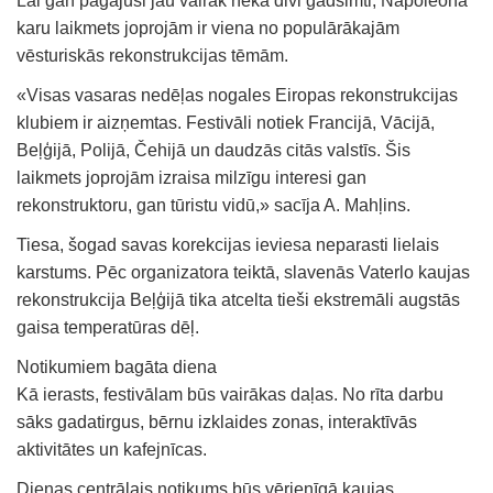
Lai gan pagājuši jau vairāk nekā divi gadsimti, Napoleona
karu laikmets joprojām ir viena no populārākajām
vēsturiskās rekonstrukcijas tēmām.
«Visas vasaras nedēļas nogales Eiropas rekonstrukcijas
klubiem ir aizņemtas. Festivāli notiek Francijā, Vācijā,
Beļģijā, Polijā, Čehijā un daudzās citās valstīs. Šis
laikmets joprojām izraisa milzīgu interesi gan
rekonstruktoru, gan tūristu vidū,» sacīja A. Mahļins.
Tiesa, šogad savas korekcijas ieviesa neparasti lielais
karstums. Pēc organizatora teiktā, slavenās Vaterlo kaujas
rekonstrukcija Beļģijā tika atcelta tieši ekstremāli augstās
gaisa temperatūras dēļ.
Notikumiem bagāta diena
Kā ierasts, festivālam būs vairākas daļas. No rīta darbu
sāks gadatirgus, bērnu izklaides zonas, interaktīvās
aktivitātes un kafejnīcas.
Dienas centrālais notikums būs vērienīgā kaujas