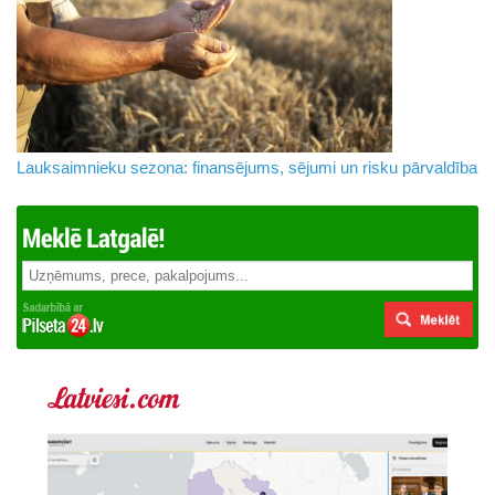
Lauksaimnieku sezona: finansējums, sējumi un risku pārvaldība