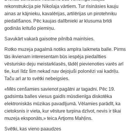
rekonstrukcija pie Nikolaja vārtiem. Tur risināsies kauju
ainas ar kājnieku, kavalērijas, artilērijas un pirotehniķu
piedalīšanos. Pēc kaujas dalībnieki ar klusuma brīdi
godinās kritušo piemiņu.
Savukārt vakarā gaisotne pilnībā mainīsies.
Rotko muzeja pagalmā notiks ampīra laikmeta balle. Pirms
tās ikvienam interesentam būs iespēja piedalīties
vēsturisko deju meistarklasēs, tādēļ pievienoties varēs arī
tie, kuri līdz šim nekad nav dejojuši polonēzi vai kadriļu.
Taču arī ar to svētki nebeigsies.
«Mēs cenšamies savienot pagātni ar tagadni. Pēc 19.
gadsimta balles viesus gaidīs mūsdienīga diskotēka
elektroniskās mūzikas pavadījumā. Vēlamies parādīt, ka
cietoksnis ir vieta, kur vēsture turpina dzīvot, nevis ir tikai
muzeja eksponāts,» teica Artjoms Mahļins.
Svētki, kas vieno paaudzes