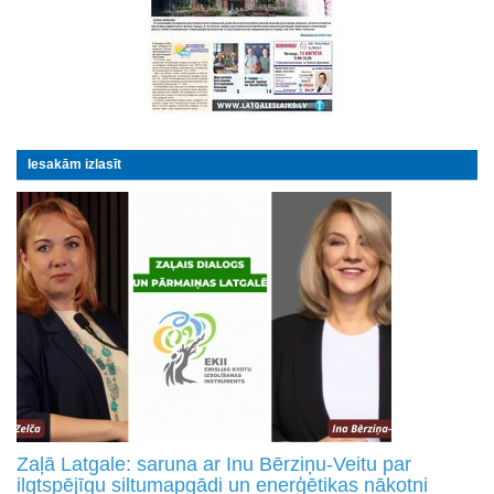
Iesakām izlasīt
Zaļā Latgale: saruna ar Inu Bērziņu-Veitu par
ilgtspējīgu siltumapgādi un enerģētikas nākotni