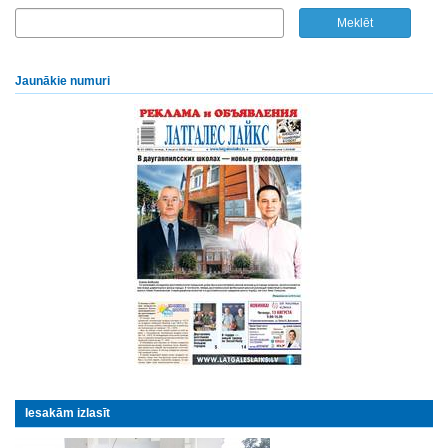
Jaunākie numuri
Iesakām izlasīt