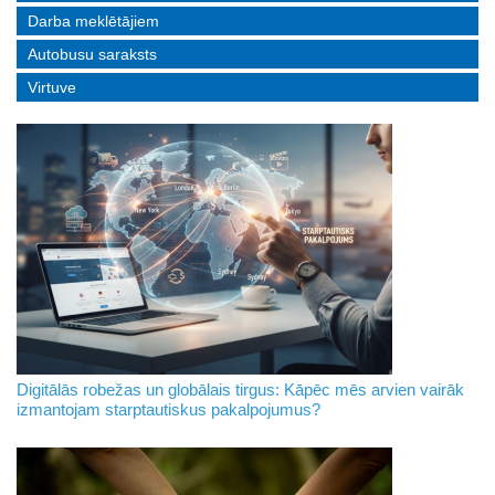
Darba meklētājiem
Autobusu saraksts
Virtuve
Digitālās robežas un globālais tirgus: Kāpēc mēs arvien vairāk
izmantojam starptautiskus pakalpojumus?