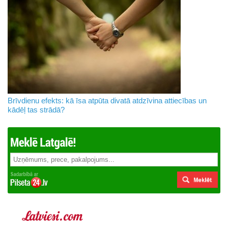
Brīvdienu efekts: kā īsa atpūta divatā atdzīvina attiecības un
kādēļ tas strādā?