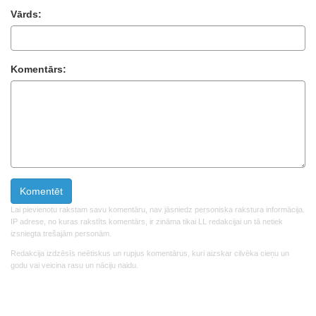
Vārds:
Komentārs:
Lai pievienotu rakstam savu komentāru, nav jāsniedz personiska rakstura informācija.
IP adrese, no kuras rakstīts komentārs, ir zināma tikai LL redakcijai un tā netiek
izsniegta trešajām personām.
Redakcija izdzēsīs neētiskus un rupjus komentārus, kuri aizskar cilvēka cieņu un
godu vai veicina rasu un nāciju naidu.