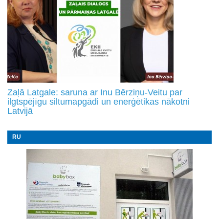
Zaļā Latgale: saruna ar Inu Bērziņu-Veitu par
ilgtspējīgu siltumapgādi un enerģētikas nākotni
Latvijā
RU