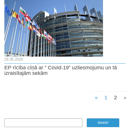
28.05.2020
EP rīcība cīņā ar “ Covid-19” uzliesmojumu un tā
izraisītajām sekām
«
1
2
»