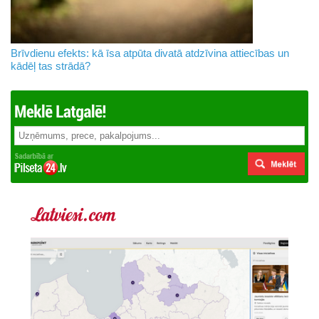
Brīvdienu efekts: kā īsa atpūta divatā atdzīvina attiecības un
kādēļ tas strādā?