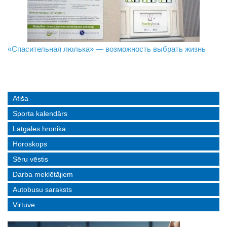
«Спасительная люлька» — возможность выбрать жизнь
В Даугавпилсе определили сильнейших в пляжном
Новое поколение пограничников: Даугавпилсское
волейболе
управление пополнили молодые специалисты
Afiša
Sporta kalendārs
Latgales hronika
Horoskops
Sēru vēstis
Darba meklētājiem
Autobusu saraksts
Virtuve