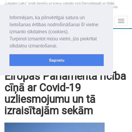
„Latgales Laiks” iznāk latviešu un krievu valodās visā Dienvidlatgalē un Sēlijā,
„Latgales Laiks” latviešu valodā aptver Daugavpils valstspilsētu, Augšdaugavas
novadu un apkārtējos novadus un pilsētas.
Informējam, ka pilnvērtīgai satura un
Sadaļas
Navig
lietošanas ērtības nodrošināšanai šī vietne
izmanto sīkdatnes (cookies).
2026. gada 7. augusts
+19.0
°C
Turpinot izmantot mūsu vietni, jūs piekrītat
Piektdiena
apmācies
sīkdatņu izmantošanai.
Alfrēds, Fredis, Madars
Sapratu
Raksti
Eiropas Parlamenta rīcība
cīņā ar Covid-19
uzliesmojumu un tā
izraisītajām sekām