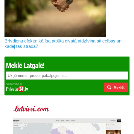
Brīvdienu efekts: kā īsa atpūta divatā atdzīvina attiecības un
kādēļ tas strādā?