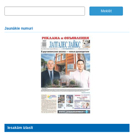
Jaunākie numuri
Iesakām izlasīt