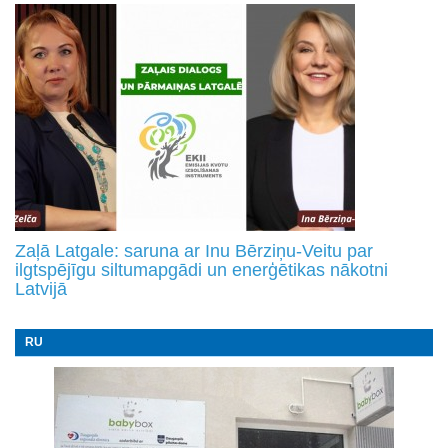
Zaļā Latgale: saruna ar Inu Bērziņu-Veitu par
ilgtspējīgu siltumapgādi un enerģētikas nākotni
Latvijā
RU