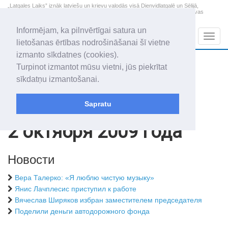
„Latgales Laiks” iznāk latviešu un krievu valodās visā Dienvidlatgalē un Sēlijā,
„Latgales Laiks” latviešu valodā aptver Daugavpils valstspilsētu, Augšdaugavas
novadu un apkārtējos novadus un pilsētas.
Informējam, ka pilnvērtīgai satura un
Sadaļas
Navig
lietošanas ērtības nodrošināšanai šī vietne
izmanto sīkdatnes (cookies).
2026. gada 7. augusts
+22.4
°C
Turpinot izmantot mūsu vietni, jūs piekrītat
Piektdiena
daļēji mākoņains
sīkdatņu izmantošanai.
Alfrēds, Fredis, Madars
Sapratu
Архив статей
2009
2 октября 2009 года
Новости
Вера Талерко: «Я люблю чистую музыку»
Янис Лачплесис приступил к работе
Вячеслав Ширяков избран заместителем председателя
Поделили деньги автодорожного фонда