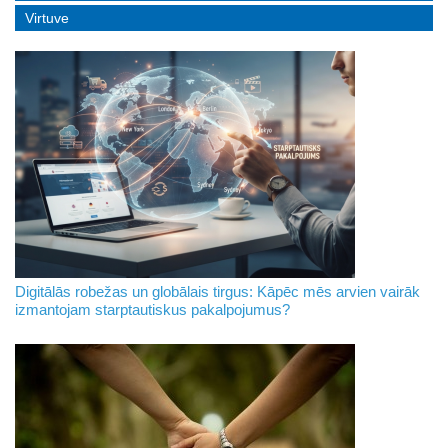
Virtuve
Digitālās robežas un globālais tirgus: Kāpēc mēs arvien vairāk
izmantojam starptautiskus pakalpojumus?