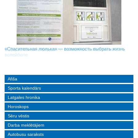
«Спасительная люлька» — возможность выбрать жизнь
В Даугавпилсе определили сильнейших в пляжном
Новое поколение пограничников: Даугавпилсское
волейболе
управление пополнили молодые специалисты
Afiša
Sporta kalendārs
Latgales hronika
Horoskops
Sēru vēstis
Darba meklētājiem
Autobusu saraksts