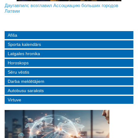
На границе с Беларусью ждут усиления
Даугавпилс возглавил Ассоциацию больших городов
Инвалидность — не приговор: «Mediastrims» расскажет
Латвии
реальные истории людей с ограниченными возможностями
Afiša
Sporta kalendārs
Latgales hronika
Horoskops
Sēru vēstis
Darba meklētājiem
Autobusu saraksts
Virtuve