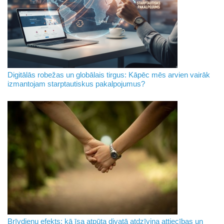
Digitālās robežas un globālais tirgus: Kāpēc mēs arvien vairāk
izmantojam starptautiskus pakalpojumus?
Brīvdienu efekts: kā īsa atpūta divatā atdzīvina attiecības un