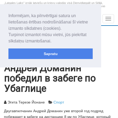
„Latgales Laiks” iznāk latviešu un krievu valodās visā Dienvidlatgalē un Sēlijā,
„Latgales Laiks” latviešu valodā aptver Daugavpils valstspilsētu, Augšdaugavas
novadu un apkārtējos novadus un pilsētas.
Informējam, ka pilnvērtīgai satura un
Sadaļas
Navig
lietošanas ērtības nodrošināšanai šī vietne
izmanto sīkdatnes (cookies).
2026. gada 7. augusts
+14.3
°C
Turpinot izmantot mūsu vietni, jūs piekrītat
Piektdiena
skaidrs laiks
sīkdatņu izmantošanai.
Alfrēds, Fredis, Madars
Sapratu
Архив статей
2009
24.11.2009
Андрей Доманин
победил в забеге по
Убаглице
Эгита Терезе Йонане
Спорт
Даугавпилчанин Андрей Доманин уже второй год подряд
побеждает в забеге на дистанцию 8 км по Убаглице, который