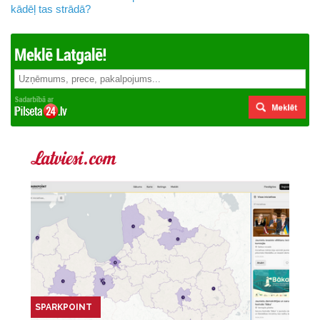
kādēļ tas strādā?