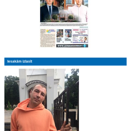
Iesakām izlasīt