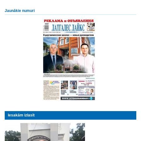
Jaunākie numuri
Iesakām izlasīt