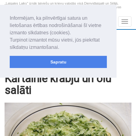
„Latgales Laiks” iznāk latviešu un krievu valodās visā Dienvidlatgalē un Sēlijā,
„Latgales Laiks” latviešu valodā aptver Daugavpils valstspilsētu, Augšdaugavas
novadu un apkārtējos novadus un pilsētas.
Informējam, ka pilnvērtīgai satura un
Sadaļas
Navig
lietošanas ērtības nodrošināšanai šī vietne
izmanto sīkdatnes (cookies).
2026. gada 8. augusts
+17.6
°C
Turpinot izmantot mūsu vietni, jūs piekrītat
Sestdiena
apmācies
sīkdatņu izmantošanai.
Mudīte, Vladislava, Vladislavs
Sapratu
Virtuve
Pamatēdieni
Kārtainie krabju un olu
salāti