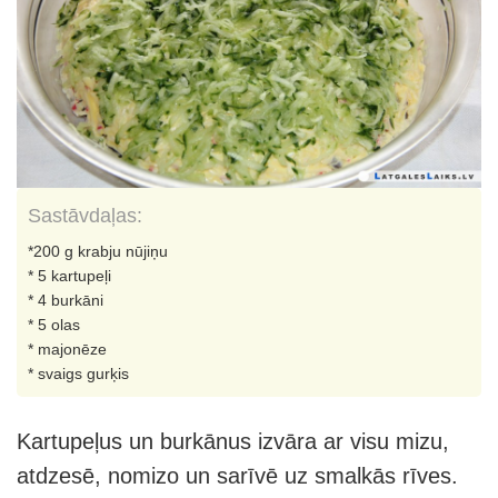
Sastāvdaļas:
*200 g krabju nūjiņu
* 5 kartupeļi
* 4 burkāni
* 5 olas
* majonēze
* svaigs gurķis
Kartupeļus un burkānus izvāra ar visu mizu,
atdzesē, nomizo un sarīvē uz smalkās rīves.