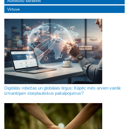
Autobusu saraksts
Virtuve
Digitālās robežas un globālais tirgus: Kāpēc mēs arvien vairāk
izmantojam starptautiskus pakalpojumus?