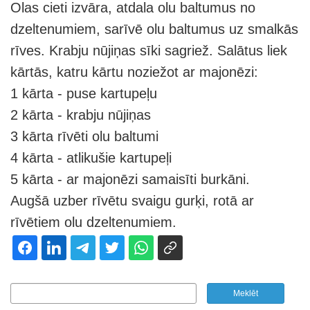
Olas cieti izvāra, atdala olu baltumus no
dzeltenumiem, sarīvē olu baltumus uz smalkās
rīves. Krabju nūjiņas sīki sagriež. Salātus liek
kārtās, katru kārtu noziežot ar majonēzi:
1 kārta - puse kartupeļu
2 kārta - krabju nūjiņas
3 kārta rīvēti olu baltumi
4 kārta - atlikušie kartupeļi
5 kārta - ar majonēzi samaisīti burkāni.
Augšā uzber rīvētu svaigu gurķi, rotā ar
rīvētiem olu dzeltenumiem.