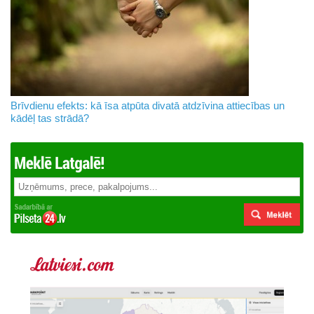
Brīvdienu efekts: kā īsa atpūta divatā atdzīvina attiecības un
kādēļ tas strādā?