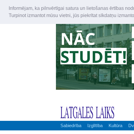
Informējam, ka pilnvērtīgai satura un lietošanas ērtības nod
Turpinot izmantot mūsu vietni, jūs piekrītat sīkdatņu izmant
Sabiedrība
Izglītība
Kultūra
Dv