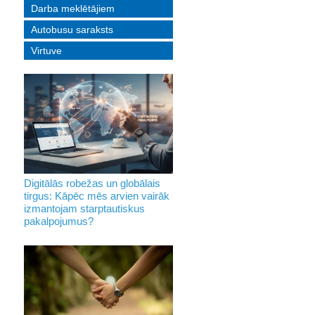
Darba meklētājiem
Autobusu saraksts
Virtuve
Digitālās robežas un globālais
tirgus: Kāpēc mēs arvien vairāk
izmantojam starptautiskus
pakalpojumus?