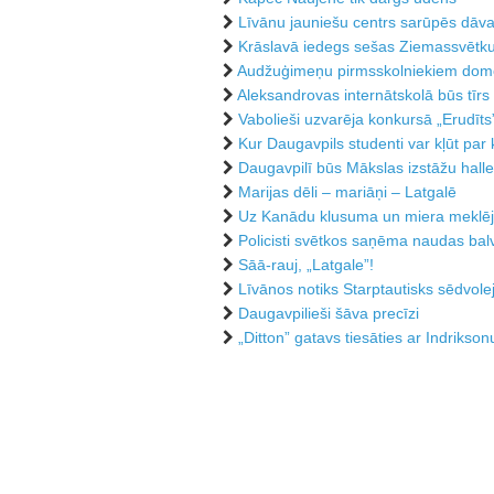
Līvānu jauniešu centrs sarūpēs dāv
Krāslavā iedegs sešas Ziemassvētku
Audžuģimeņu pirmsskolniekiem do
Aleksandrovas internātskolā būs tīr
Vabolieši uzvarēja konkursā „Erudīts
Kur Daugavpils studenti var kļūt par
Daugavpilī būs Mākslas izstāžu halle
Marijas dēli – mariāņi – Latgalē
Uz Kanādu klusuma un miera meklē
Policisti svētkos saņēma naudas bal
Sāā-rauj, „Latgale”!
Līvānos notiks Starptautisks sēdvolej
Daugavpilieši šāva precīzi
„Ditton” gatavs tiesāties ar Indrikson