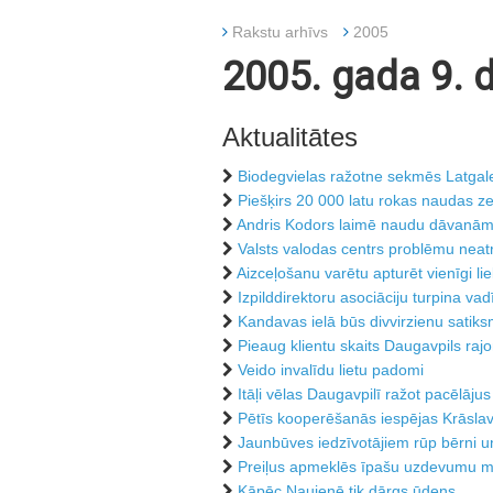
Rakstu arhīvs
2005
2005. gada 9. 
Aktualitātes
Biodegvielas ražotne sekmēs Latgale
Piešķirs 20 000 latu rokas naudas z
Andris Kodors laimē naudu dāvanā
Valsts valodas centrs problēmu neatr
Aizceļošanu varētu apturēt vienīgi li
Izpilddirektoru asociāciju turpina vadīt
Kandavas ielā būs divvirzienu satik
Pieaug klientu skaits Daugavpils raj
Veido invalīdu lietu padomi
Itāļi vēlas Daugavpilī ražot pacēlājus
Pētīs kooperēšanās iespējas Krāsla
Jaunbūves iedzīvotājiem rūp bērni un
Preiļus apmeklēs īpašu uzdevumu min
Kāpēc Naujenē tik dārgs ūdens