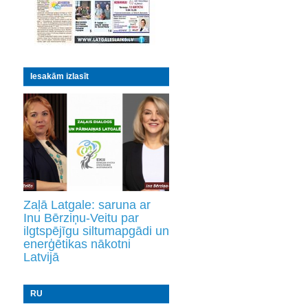
Iesakām izlasīt
Zaļā Latgale: saruna ar
Inu Bērziņu-Veitu par
ilgtspējīgu siltumapgādi un
enerģētikas nākotni
Latvijā
RU