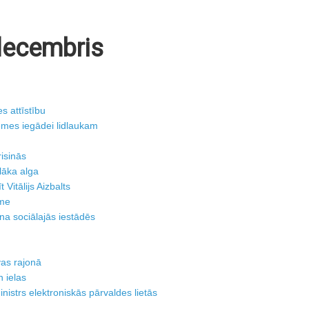
decembris
s attīstību
emes iegādei lidlaukam
m
isinās
elāka alga
 Vitālijs Aizbalts
sme
ona sociālajās iestādēs
vas rajonā
 ielas
istrs elektroniskās pārvaldes lietās