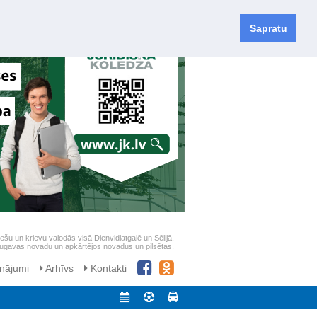
Sapratu
iešu un krievu valodās visā Dienvidlatgalē un Sēlijā,
daugavas novadu un apkārtējos novadus un pilsētas.
nājumi
Arhīvs
Kontakti