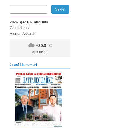
2026. gada 6. augusts
Ceturtdiena
Aisma, Askolds
+20.9
°C
apmācies
Jaunākie numuri