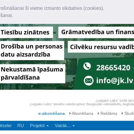
rošināšanai šī vietne izmanto sīkdatnes (cookies).
ošanai.
„Latgales Laiks” iznāk latv
„Latgales Laiks” latviešu valodā aptver Daugavpils valstspilsētu, Augš
e-abonēšana
Abonēšana
Reklāma
Sludi
ēselei
RU
Projekti
Vairāk...