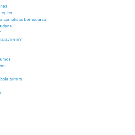
anas
 egles
me apmaksās bērnudārzu
s ūdens
”
 karavīriem?
jumos
vas
bola turnīrs
u