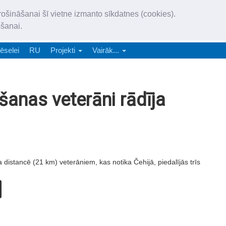
„Latgales Laiks” iznāk latv
rošināšanai šī vietne izmanto sīkdatnes (cookies).
„Latgales Laiks” latviešu valodā aptver Daugavpils valstspilsētu, Augš
ošanai.
e-abonēšana
Abonēšana
Reklāma
Sludi
ēselei
RU
Projekti
Vairāk...
šanas veterāni rādīja
istancē (21 km) veterāniem, kas notika Čehijā, piedalījās trīs