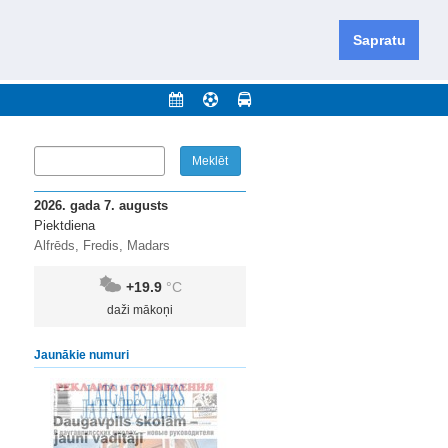
iešu un krievu valodās visā Dienvidlatgalē un Sēlijā,
daugavas novadu un apkārtējos novadus un pilsētas.
Sapratu
nājumi
Arhīvs
Kontakti
2026. gada 7. augusts
Piektdiena
Alfrēds, Fredis, Madars
+19.9
°C
daži mākoņi
Jaunākie numuri