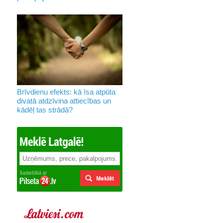
Brīvdienu efekts: kā īsa atpūta
divatā atdzīvina attiecības un
kādēļ tas strādā?