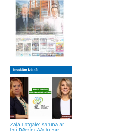
Iesakām izlasīt
Zaļā Latgale: saruna ar
Inu Bērziņu-Veitu par