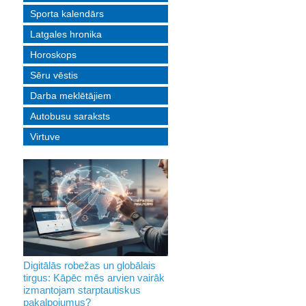
Sporta kalendārs
Latgales hronika
Horoskops
Sēru vēstis
Darba meklētājiem
Autobusu saraksts
Virtuve
Digitālās robežas un globālais
tirgus: Kāpēc mēs arvien vairāk
izmantojam starptautiskus
pakalpojumus?