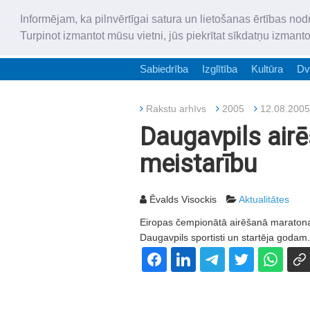
Informējam, ka pilnvērtīgai satura un lietošanas ērtības nod
Turpinot izmantot mūsu vietni, jūs piekrītat sīkdatņu izmant
Sabiedrība
Izglītība
Kultūra
Dv
Rakstu arhīvs
2005
12.08.2005
Daugavpils airē
meistarību
Ēvalds Visockis
Aktualitātes
Eiropas čempionātā airēšanā maratona d
Daugavpils sportisti un startēja godam.