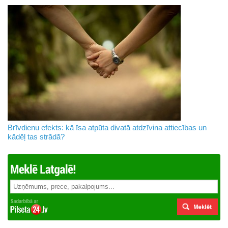
Brīvdienu efekts: kā īsa atpūta divatā atdzīvina attiecības un
kādēļ tas strādā?