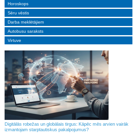
Horoskops
Sēru vēstis
Darba meklētājiem
Autobusu saraksts
Virtuve
Digitālās robežas un globālais tirgus: Kāpēc mēs arvien vairāk
izmantojam starptautiskus pakalpojumus?