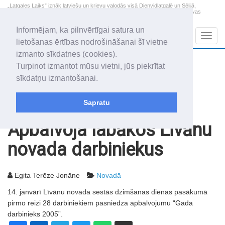
„Latgales Laiks” iznāk latviešu un krievu valodās visā Dienvidlatgalē un Sēlijā,
„Latgales Laiks” latviešu valodā aptver Daugavpils valstspilsētu, Augšdaugavas
novadu un apkārtējos novadus un pilsētas.
Informējam, ka pilnvērtīgai satura un
Sadaļas
Navig
lietošanas ērtības nodrošināšanai šī vietne
izmanto sīkdatnes (cookies).
2026. gada 10. augusts
+18.1
°C
Turpinot izmantot mūsu vietni, jūs piekrītat
Pirmdiena
daļēji mākoņains
sīkdatņu izmantošanai.
Audris, Brencis, Inuta
Sapratu
Rakstu arhīvs
2006
20.01.2006
Apbalvoja labākos Līvānu
novada darbiniekus
Egita Terēze Jonāne
Novadā
14. janvārī Līvānu novada sestās dzimšanas dienas pasākumā
pirmo reizi 28 darbiniekiem pasniedza apbalvojumu “Gada
darbinieks 2005”.