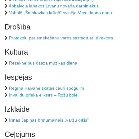
Apbalvoja labākos Līvānu novada darbiniekus
Vabolē „Šmakovkas krūgā” svinēja Veco Jauno gadu
Drošība
Protokolu par smēķēšanu varēs sastādīt arī direktors
Kultūra
Rēzeknē būs džeza mūzikas diena
Iespējas
Regīna Kalvāne skatās cauri spogulim
Invalīdu prieka eliksīrs – Rožu bole
Izklaide
Irīnas Japiņas brīnumainais „varžu dīķis”
Ceļojums