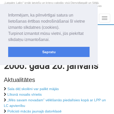
„Latgales Laiks” iznāk latviešu un krievu valodās visā Dienvidlatgalē un Sēlijā,
„Latgales Laiks” latviešu valodā aptver Daugavpils valstspilsētu, Augšdaugavas
novadu un apkārtējos novadus un pilsētas.
Informējam, ka pilnvērtīgai satura un
Sadaļas
Navig
lietošanas ērtības nodrošināšanai šī vietne
izmanto sīkdatnes (cookies).
2026. gada 8. augusts
+19.3
°C
Turpinot izmantot mūsu vietni, jūs piekrītat
Sestdiena
apmācies
sīkdatņu izmantošanai.
Mudīte, Vladislava, Vladislavs
Sapratu
Rakstu arhīvs
2006
2006. gada 20. janvāris
Aktualitātes
Sala dēļ skolēni var palikt mājās
Līksnā nosalis vīrietis
„Mēs savam novadam” vēlēšanās piedalīsies kopā ar LPP un
LC apvienību
Policisti mācās jaunajā datorklasē