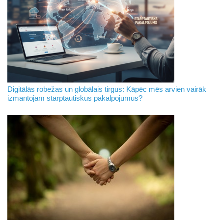
Digitālās robežas un globālais tirgus: Kāpēc mēs arvien vairāk
izmantojam starptautiskus pakalpojumus?