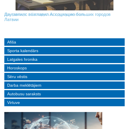
На границе с Беларусью ждут усиления
Даугавпилс возглавил Ассоциацию больших городов
Инвалидность — не приговор: «Mediastrims» расскажет
Латвии
реальные истории людей с ограниченными возможностями
Afiša
Sporta kalendārs
Latgales hronika
Horoskops
Sēru vēstis
Darba meklētājiem
Autobusu saraksts
Virtuve