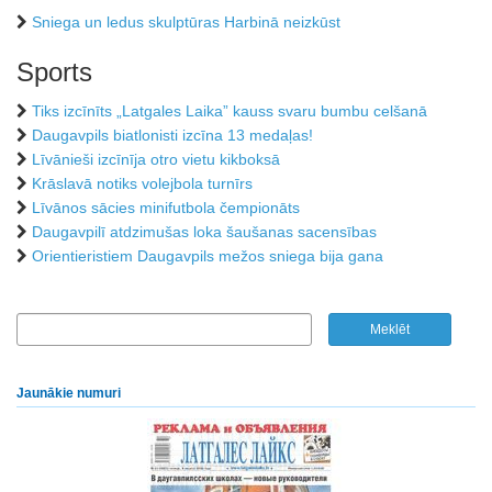
Sniega un ledus skulptūras Harbinā neizkūst
Sports
Tiks izcīnīts „Latgales Laika” kauss svaru bumbu celšanā
Daugavpils biatlonisti izcīna 13 medaļas!
Līvānieši izcīnīja otro vietu kikboksā
Krāslavā notiks volejbola turnīrs
Līvānos sācies minifutbola čempionāts
Daugavpilī atdzimušas loka šaušanas sacensības
Orientieristiem Daugavpils mežos sniega bija gana
Jaunākie numuri