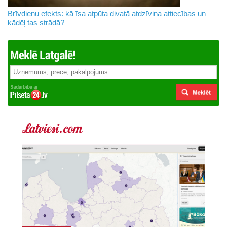
Brīvdienu efekts: kā īsa atpūta divatā atdzīvina attiecības un
kādēļ tas strādā?