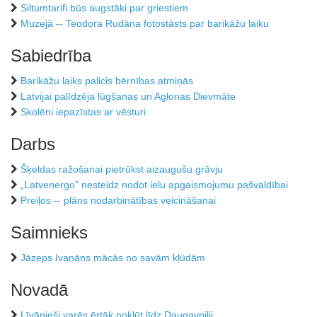
Siltumtarifi būs augstāki par griestiem
Muzejā -- Teodora Rudāna fotostāsts par barikāžu laiku
Sabiedrība
Barikāžu laiks palicis bērnības atmiņās
Latvijai palīdzēja lūgšanas un Aglonas Dievmāte
Skolēni iepazīstas ar vēsturi
Darbs
Šķeldas ražošanai pietrūkst aizaugušu grāvju
„Latvenergo” nesteidz nodot ielu apgaismojumu pašvaldībai
Preiļos -- plāns nodarbinātības veicināšanai
Saimnieks
Jāzeps Ivanāns mācās no savām kļūdām
Novadā
Līvānieši varēs ērtāk nokļūt līdz Daugavpilij