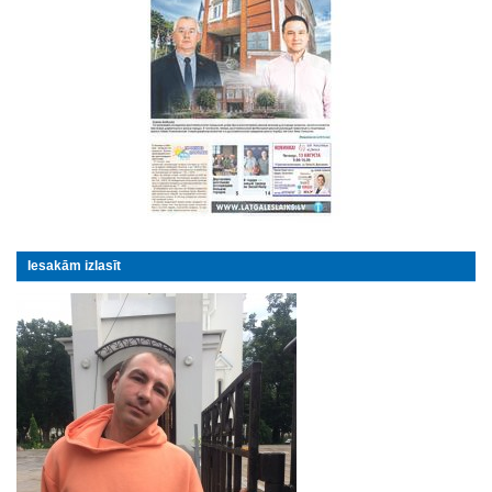
Iesakām izlasīt