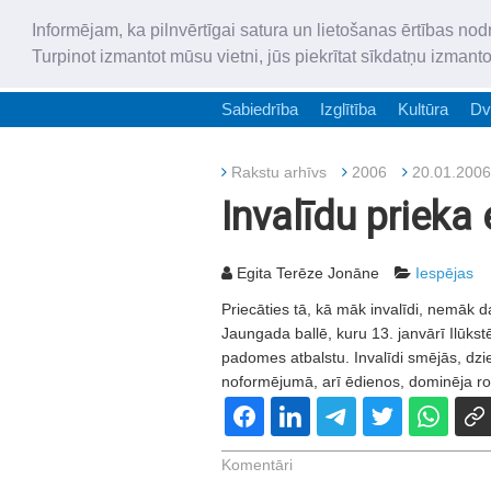
Informējam, ka pilnvērtīgai satura un lietošanas ērtības nod
Turpinot izmantot mūsu vietni, jūs piekrītat sīkdatņu izmant
Sabiedrība
Izglītība
Kultūra
Dv
Rakstu arhīvs
2006
20.01.2006
Invalīdu prieka 
Egita Terēze Jonāne
Iespējas
Priecāties tā, kā māk invalīdi, nemāk 
Jaungada ballē, kuru 13. janvārī Ilūkst
padomes atbalstu. Invalīdi smējās, dzied
noformējumā, arī ēdienos, dominēja rožu
Komentāri