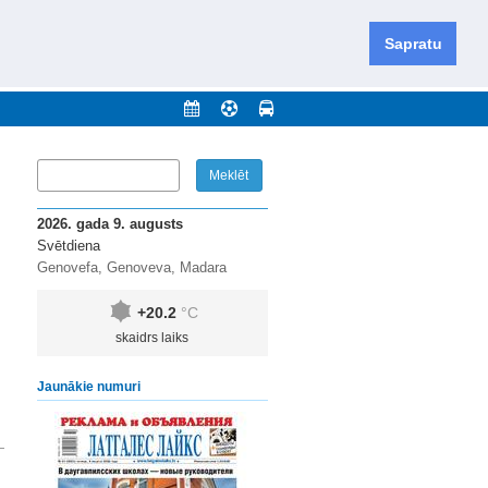
iešu un krievu valodās visā Dienvidlatgalē un Sēlijā,
daugavas novadu un apkārtējos novadus un pilsētas.
Sapratu
nājumi
Arhīvs
Kontakti
2026. gada 9. augusts
Svētdiena
Genovefa, Genoveva, Madara
+20.2
°C
skaidrs laiks
Jaunākie numuri