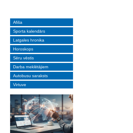
Afiša
Sporta kalendārs
Latgales hronika
Horoskops
Sēru vēstis
Darba meklētājiem
Autobusu saraksts
Virtuve