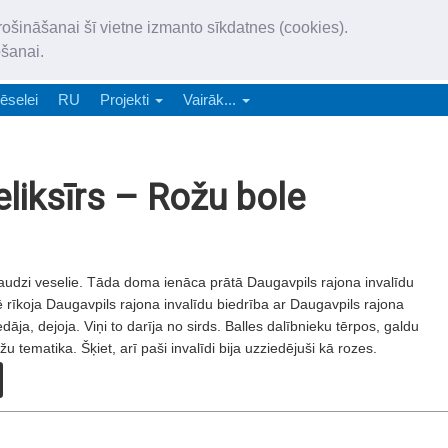
„Latgales Laiks” iznāk latv
rošināšanai šī vietne izmanto sīkdatnes (cookies).
„Latgales Laiks” latviešu valodā aptver Daugavpils valstspilsētu, Augš
ošanai.
e-abonēšana
Abonēšana
Reklāma
Sludi
ēselei
RU
Projekti
Vairāk...
eliksīrs – Rožu bole
daudzi veselie. Tāda doma ienāca prātā Daugavpils rajona invalīdu
ē rīkoja Daugavpils rajona invalīdu biedrība ar Daugavpils rajona
āja, dejoja. Viņi to darīja no sirds. Balles dalībnieku tērpos, galdu
 tematika. Šķiet, arī paši invalīdi bija uzziedējuši kā rozes.