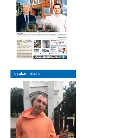
Iesakām izlasīt