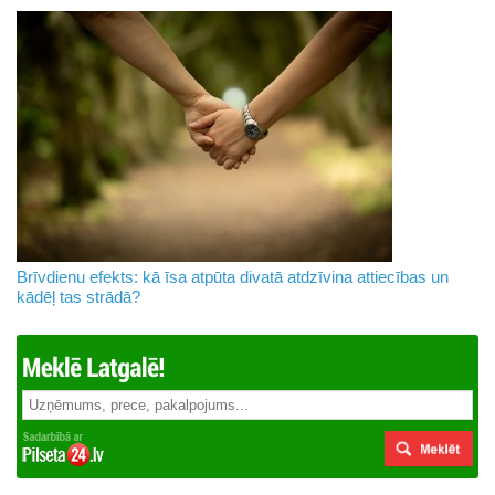
Brīvdienu efekts: kā īsa atpūta divatā atdzīvina attiecības un
kādēļ tas strādā?