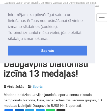
„Latgales Laiks” iznāk latviešu un krievu valodās visā Dienvidlatgalē un Sēlijā,
„Latgales Laiks” latviešu valodā aptver Daugavpils valstspilsētu, Augšdaugavas
novadu un apkārtējos novadus un pilsētas.
Informējam, ka pilnvērtīgai satura un
Sadaļas
Navig
lietošanas ērtības nodrošināšanai šī vietne
izmanto sīkdatnes (cookies).
2026. gada 9. augusts
+20.3
°C
Turpinot izmantot mūsu vietni, jūs piekrītat
Svētdiena
skaidrs laiks
sīkdatņu izmantošanai.
Genovefa, Genoveva, Madara
Sapratu
Rakstu arhīvs
2006
20.01.2006
Daugavpils biatlonisti
izcīna 13 medaļas!
Ainis Jukšs
Sports
Madonā beidzies Latvijas jauniešu sporta centra rīkotais
čempionāts biatlonā, kurā, sacenšoties trīs vecuma grupās, 13
medaļas izcīnījuši Daugavpils BJSS Nr. 1 sportisti.