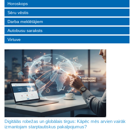
Horoskops
Sēru vēstis
Darba meklētājiem
Autobusu saraksts
Virtuve
Digitālās robežas un globālais tirgus: Kāpēc mēs arvien vairāk
izmantojam starptautiskus pakalpojumus?