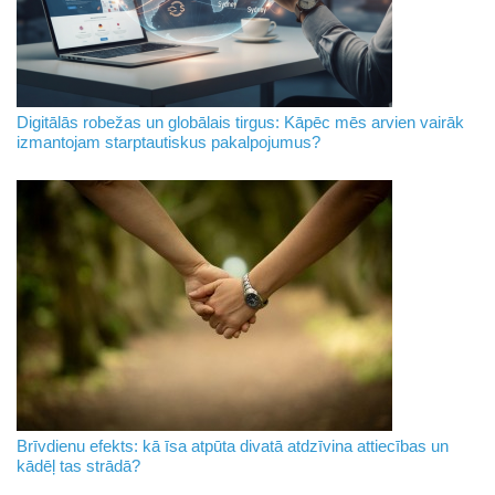
Digitālās robežas un globālais tirgus: Kāpēc mēs arvien vairāk
izmantojam starptautiskus pakalpojumus?
Brīvdienu efekts: kā īsa atpūta divatā atdzīvina attiecības un
kādēļ tas strādā?