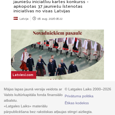
Mājas lapas jaunā versija veidota ar
© Latgales Laiks 2000–2026
Valsts kultūrkapitāla fonda finansiālo
Privātuma politika
atbalstu.
Ētikas kodekss
«Latgales Laiks» materiālu
pārpublicēšana bez rakstiskas atļaujas stingri aizliegta.