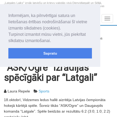
„Latgales Laiks” iznāk latviešu un krievu valodās visā Dienvidlatgalē un Sēlijā,
„Latgales Laiks” latviešu valodā aptver Daugavpils valstspilsētu, Augšdaugavas
novadu un apkārtējos novadus un pilsētas.
Informējam, ka pilnvērtīgai satura un
Sadaļas
Navig
lietošanas ērtības nodrošināšanai šī vietne
izmanto sīkdatnes (cookies).
2026. gada 8. augusts
+15.2
°C
Turpinot izmantot mūsu vietni, jūs piekrītat
Sestdiena
nedaudz mākoņains
sīkdatņu izmantošanai.
Mudīte, Vladislava, Vladislavs
Sapratu
Rakstu arhīvs
2006
20.10.2006
“ASK/Ogre” izrādījās
spēcīgāki par “Latgali”
Laura Repele
Sports
18.oktobrī, Vidzemes ledus hallē aizritēja Latvijas čempionāta
hokejā kārtējā spēle. Šoreiz tikās “ASK/Ogre” un Daugavpils
komanda “Latgale”. Spēle beidzās ar rezultātu 6:2 (3:0; 1:0; 2:2)