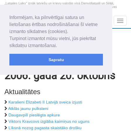
„Latgales Laiks” iznāk latviešu un krievu valodās visā Dienvidlatgalē un Sēlijā,
„Latgales Laiks” latviešu valodā aptver Daugavpils valstspilsētu, Augšdaugavas
novadu un apkārtējos novadus un pilsētas.
Informējam, ka pilnvērtīgai satura un
Sadaļas
Navig
lietošanas ērtības nodrošināšanai šī vietne
izmanto sīkdatnes (cookies).
2026. gada 9. augusts
+11.8
°C
Turpinot izmantot mūsu vietni, jūs piekrītat
Svētdiena
daži mākoņi
sīkdatņu izmantošanai.
Genovefa, Genoveva, Madara
Sapratu
Rakstu arhīvs
2006
2006. gada 20. oktobris
Aktualitātes
Karalieni Elizabeti II Latvijā sveica izjusti
Atklās jaunu pulksteni
Daugavpilī pieslēgta apkure
Viktors Kravcovs izglāba kaimiņus no uguns
Līksnā nozog pagasta skaistāko drošku