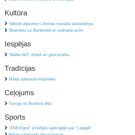
Kultūra
Vabolē atjaunos Līksnas novada tautastērpu
Skatoties uz Berķeneli ar sudraba acīm
Iespējas
“Baltie lāči” dzied un gūst prieku
Tradīcijas
Maltā sabrauks kāzinieki
Ceļojums
Turcija no Bosfora tilta
Sports
“ASK/Ogre” izrādījās spēcīgāki par “Latgali”
Ringa saimnieki plūca laurus