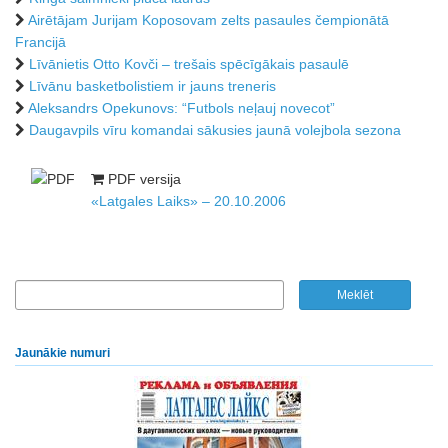
Airētājam Jurijam Koposovam zelts pasaules čempionātā
Francijā
Līvānietis Otto Kovči – trešais spēcīgākais pasaulē
Līvānu basketbolistiem ir jauns treneris
Aleksandrs Opekunovs: “Futbols neļauj novecot”
Daugavpils vīru komandai sākusies jaunā volejbola sezona
PDF versija
«Latgales Laiks» – 20.10.2006
Jaunākie numuri