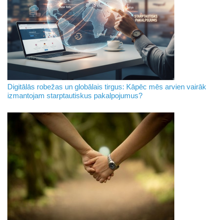
Digitālās robežas un globālais tirgus: Kāpēc mēs arvien vairāk
izmantojam starptautiskus pakalpojumus?