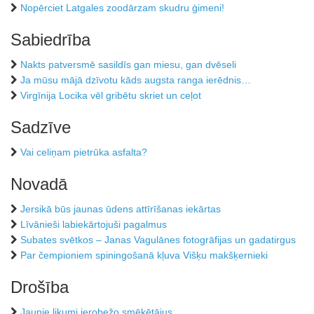
Nopērciet Latgales zoodārzam skudru ģimeni!
Sabiedrība
Nakts patversmē sasildīs gan miesu, gan dvēseli
Ja mūsu mājā dzīvotu kāds augsta ranga ierēdnis…
Virgīnija Locika vēl gribētu skriet un ceļot
Sadzīve
Vai celiņam pietrūka asfalta?
Novadā
Jersikā būs jaunas ūdens attīrīšanas iekārtas
Līvānieši labiekārtojuši pagalmus
Subates svētkos – Janas Vagulānes fotogrāfijas un gadatirgus
Par čempioniem spiningošanā kļuva Višķu makšķernieki
Drošība
Jaunie likumi ierobežo smēķētājus