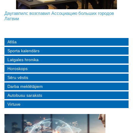
На границе с Беларусью ждут усиления
Даугавпилс возглавил Ассоциацию больших городов
Инвалидность — не приговор: «Mediastrims» расскажет
Латвии
реальные истории людей с ограниченными возможностями
Afiša
Sporta kalendārs
Latgales hronika
Horoskops
Sēru vēstis
Darba meklētājiem
Autobusu saraksts
Virtuve