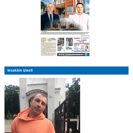
Iesakām izlasīt