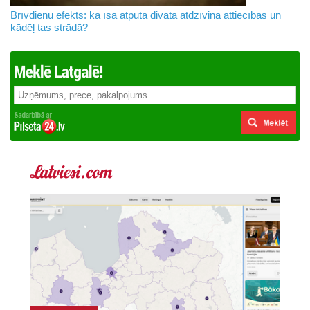
Brīvdienu efekts: kā īsa atpūta divatā atdzīvina attiecības un
kādēļ tas strādā?