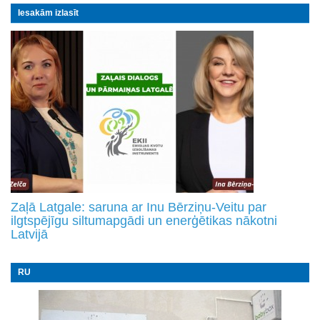
Iesakām izlasīt
Zaļā Latgale: saruna ar Inu Bērziņu-Veitu par
ilgtspējīgu siltumapgādi un enerģētikas nākotni
Latvijā
RU