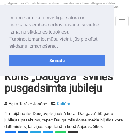
„Latgales Laiks” iznāk latviešu un krievu valodās visā Dienvidlatgalē un Sēlijā,
„Latgales Laiks” latviešu valodā aptver Daugavpils valstspilsētu, Augšdaugavas
novadu un apkārtējos novadus un pilsētas.
Informējam, ka pilnvērtīgai satura un
Sadaļas
Navig
lietošanas ērtības nodrošināšanai šī vietne
izmanto sīkdatnes (cookies).
2026. gada 7. augusts
+19.9
°C
Turpinot izmantot mūsu vietni, jūs piekrītat
Piektdiena
apmācies
sīkdatņu izmantošanai.
Alfrēds, Fredis, Madars
Sapratu
Rakstu arhīvs
2006
04.04.2006
Koris „Daugava” svinēs
pusgadsimta jubileju
Egita Terēze Jonāne
Kultūra
4. maijā notiks Daugavpils jauktā kora „Daugava” 50 gadu
jubilejas pasākums, tāpēc Daugavpils dome meklē bijušos kora
dalībniekus, lai viņus sapulcinātu kopā šajos svētkos.