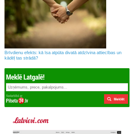
Brīvdienu efekts: kā īsa atpūta divatā atdzīvina attiecības un
kādēļ tas strādā?