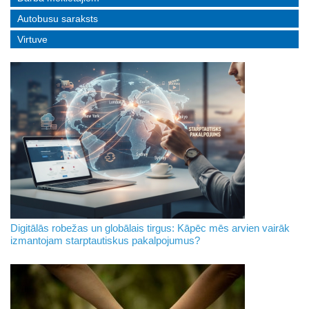
Autobusu saraksts
Virtuve
Digitālās robežas un globālais tirgus: Kāpēc mēs arvien vairāk
izmantojam starptautiskus pakalpojumus?