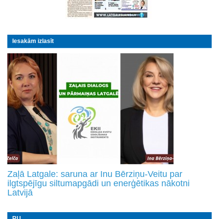
Iesakām izlasīt
Zaļā Latgale: saruna ar Inu Bērziņu-Veitu par
ilgtspējīgu siltumapgādi un enerģētikas nākotni
Latvijā
RU