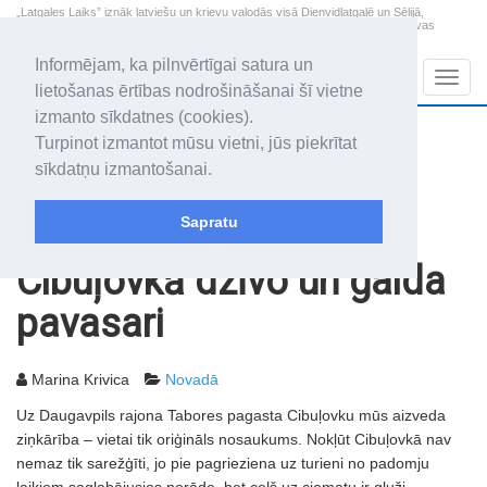
„Latgales Laiks” iznāk latviešu un krievu valodās visā Dienvidlatgalē un Sēlijā,
„Latgales Laiks” latviešu valodā aptver Daugavpils valstspilsētu, Augšdaugavas
novadu un apkārtējos novadus un pilsētas.
Informējam, ka pilnvērtīgai satura un
Sadaļas
Navig
lietošanas ērtības nodrošināšanai šī vietne
izmanto sīkdatnes (cookies).
2026. gada 7. augusts
+21.0
°C
Turpinot izmantot mūsu vietni, jūs piekrītat
Piektdiena
daļēji mākoņains
sīkdatņu izmantošanai.
Alfrēds, Fredis, Madars
Sapratu
Rakstu arhīvs
2006
04.04.2006
Cibuļovkā dzīvo un gaida
pavasari
Marina Krivica
Novadā
Uz Daugavpils rajona Tabores pagasta Cibuļovku mūs aizveda
ziņkārība – vietai tik oriģināls nosaukums. Nokļūt Cibuļovkā nav
nemaz tik sarežģīti, jo pie pagrieziena uz turieni no padomju