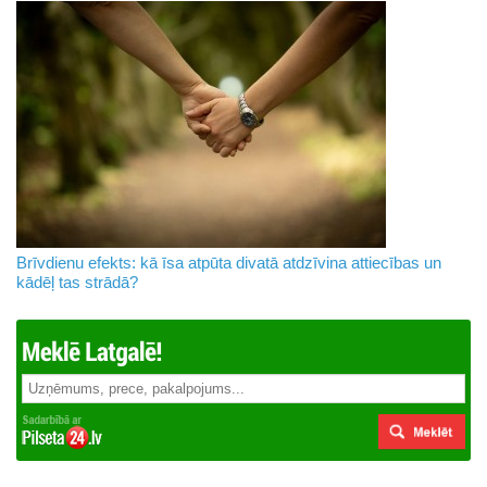
Brīvdienu efekts: kā īsa atpūta divatā atdzīvina attiecības un
kādēļ tas strādā?