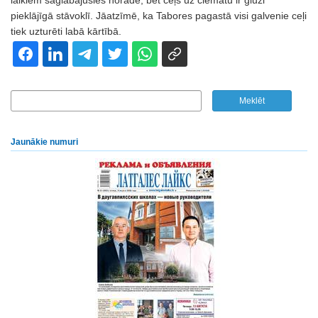
laikiem saglabājusies norāde, bet ceļš uz ciematu ir gluži
pieklājīgā stāvoklī. Jāatzīmē, ka Tabores pagastā visi galvenie ceļi
tiek uzturēti labā kārtībā.
Jaunākie numuri