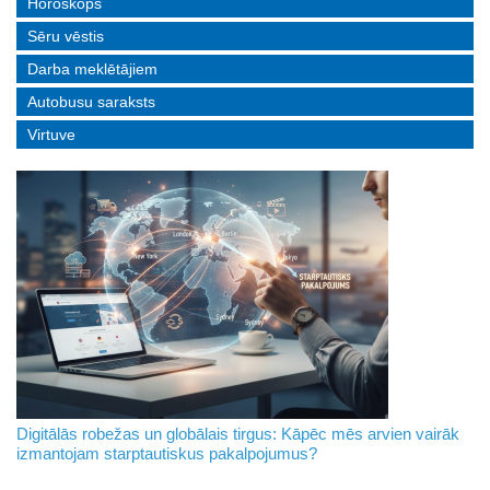
Horoskops
Sēru vēstis
Darba meklētājiem
Autobusu saraksts
Virtuve
Digitālās robežas un globālais tirgus: Kāpēc mēs arvien vairāk
izmantojam starptautiskus pakalpojumus?