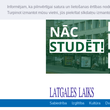
Informējam, ka pilnvērtīgai satura un lietošanas ērtības nod
Turpinot izmantot mūsu vietni, jūs piekrītat sīkdatņu izmant
Sabiedrība
Izglītība
Kultūra
Dv