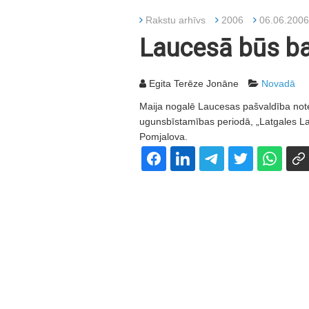
Rakstu arhīvs
2006
06.06.2006
Laucesā būs ba
Egita Terēze Jonāne
Novadā
Maija nogalē Laucesas pašvaldība not
ugunsbīstamības periodā, „Latgales L
Pomjalova.