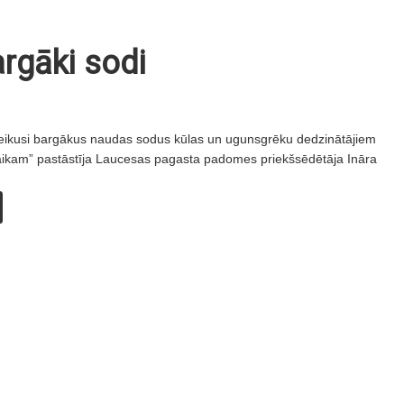
rgāki sodi
eikusi bargākus naudas sodus kūlas un ugunsgrēku dedzinātājiem
aikam” pastāstīja Laucesas pagasta padomes priekšsēdētāja Ināra