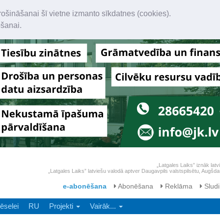
rošināšanai šī vietne izmanto sīkdatnes (cookies).
ošanai.
„Latgales Laiks” iznāk latv
„Latgales Laiks” latviešu valodā aptver Daugavpils valstspilsētu, Augš
e-abonēšana
Abonēšana
Reklāma
Sludi
ēselei
RU
Projekti
Vairāk...