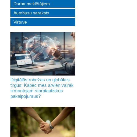
Darba meklētājiem
Autobusu saraksts
Virtuve
Digitālās robežas un globālais
tirgus: Kāpēc mēs arvien vairāk
izmantojam starptautiskus
pakalpojumus?