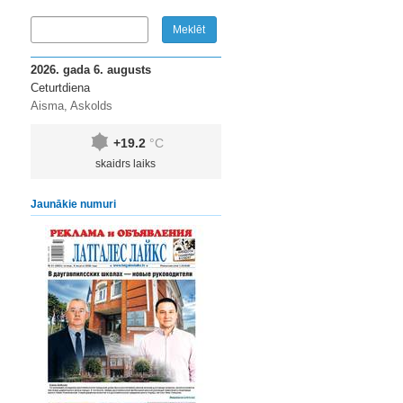
2026. gada 6. augusts
Ceturtdiena
Aisma, Askolds
+19.2
°C
skaidrs laiks
Jaunākie numuri