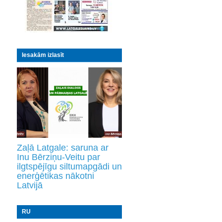
Iesakām izlasīt
Zaļā Latgale: saruna ar
Inu Bērziņu-Veitu par
ilgtspējīgu siltumapgādi un
enerģētikas nākotni
Latvijā
RU