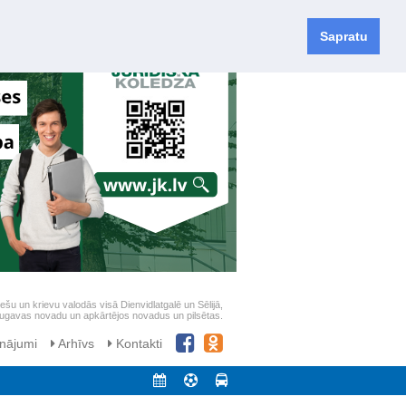
Sapratu
iešu un krievu valodās visā Dienvidlatgalē un Sēlijā,
daugavas novadu un apkārtējos novadus un pilsētas.
nājumi
Arhīvs
Kontakti